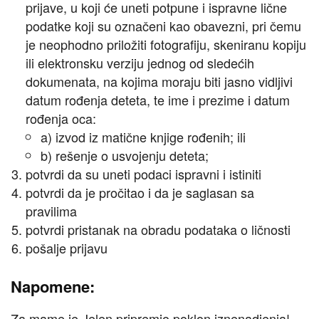
prijave, u koji će uneti potpune i ispravne lične
podatke koji su označeni kao obavezni, pri čemu
je neophodno priložiti fotografiju, skeniranu kopiju
ili elektronsku verziju jednog od sledećih
dokumenata, na kojima moraju biti jasno vidljivi
datum rođenja deteta, te ime i prezime i datum
rođenja oca:
a) izvod iz matične knjige rođenih; ili
b) rešenje o usvojenju deteta;
potvrdi da su uneti podaci ispravni i istiniti
potvrdi da je pročitao i da je saglasan sa
pravilima
potvrdi pristanak na obradu podataka o ličnosti
pošalje prijavu
Napomene:
Za mame je Jelen pripremio poklon iznenadjenja!