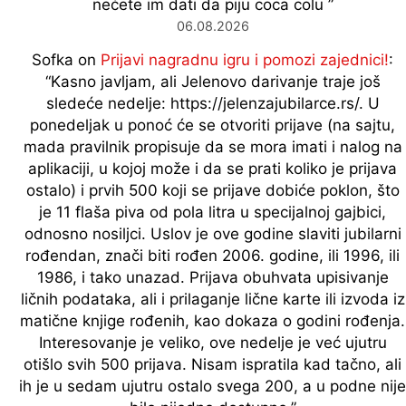
nećete im dati da piju coca colu
”
06.08.2026
Sofka
on
Prijavi nagradnu igru i pomozi zajednici!
:
“
Kasno javljam, ali Jelenovo darivanje traje još
sledeće nedelje: https://jelenzajubilarce.rs/. U
ponedeljak u ponoć će se otvoriti prijave (na sajtu,
mada pravilnik propisuje da se mora imati i nalog na
aplikaciji, u kojoj može i da se prati koliko je prijava
ostalo) i prvih 500 koji se prijave dobiće poklon, što
je 11 flaša piva od pola litra u specijalnoj gajbici,
odnosno nosiljci. Uslov je ove godine slaviti jubilarni
rođendan, znači biti rođen 2006. godine, ili 1996, ili
1986, i tako unazad. Prijava obuhvata upisivanje
ličnih podataka, ali i prilaganje lične karte ili izvoda iz
matične knjige rođenih, kao dokaza o godini rođenja.
Interesovanje je veliko, ove nedelje je već ujutru
otišlo svih 500 prijava. Nisam ispratila kad tačno, ali
ih je u sedam ujutru ostalo svega 200, a u podne nije