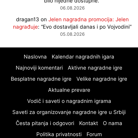
bilo nijedne dostupne.
”
06.08.2026
dragan13
on
Jelen nagradna promocija: Jelen
nagrađuje
: “
Evo dostavljali danas i po Vojvodini
”
05.08.2026
Naslovna
Kalendar nagradnih igara
Najnoviji komentari
Aktivne nagradne igre
Besplatne nagradne igre
Velike nagradne igre
Aktualne prevare
Vodič i saveti o nagradnim igrama
Saveti za organizovanje nagradne igre u Srbiji
Česta pitanja i odgovori
Kontakt
O nama
Politika privatnosti
Forum