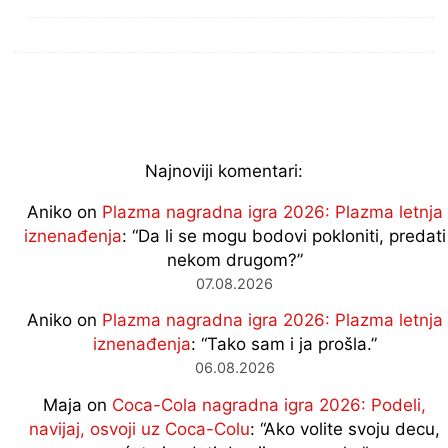
Najnoviji komentari:
Aniko
on
Plazma nagradna igra 2026: Plazma letnja
iznenađenja
: “
Da li se mogu bodovi pokloniti, predati
nekom drugom?
”
07.08.2026
Aniko
on
Plazma nagradna igra 2026: Plazma letnja
iznenađenja
: “
Tako sam i ja prošla.
”
06.08.2026
Maja
on
Coca-Cola nagradna igra 2026: Podeli,
navijaj, osvoji uz Coca-Colu
: “
Ako volite svoju decu,