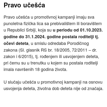
Pravo učešća
Pravo učešća u promotivnoj kampanji imaju sva
punoletna fizička lica sa prebivalištem ili boravištem
u Republici Srbiji, koja su
u periodu od 01.10.2023.
godine do 31.1.2024. godine postala roditelji tj.
, u smislu odredaba Porodičnog
očevi deteta
zakona (Sl. glasnik RS br. 18/2005, 72/2011 – dr.
zakon i 6/2015), tj. rođenjem ili usvojenjem deteta,
pri čemu su u trenutku u kojem su postala roditelji
imala navršenih 18 godina života.
U slučaju učešća u promotivnoj kampanji na osnovu
usvojenja deteta, životna dob deteta nije od značaja.