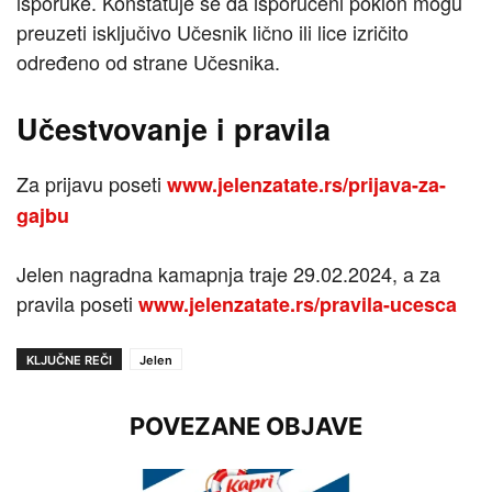
isporuke. Konstatuje se da isporučeni poklon mogu
preuzeti isključivo Učesnik lično ili lice izričito
određeno od strane Učesnika.
Učestvovanje i pravila
Za prijavu poseti
www.jelenzatate.rs/prijava-za-
gajbu
Jelen nagradna kamapnja traje 29.02.2024, a za
pravila poseti
www.jelenzatate.rs/pravila-ucesca
KLJUČNE REČI
Jelen
POVEZANE OBJAVE