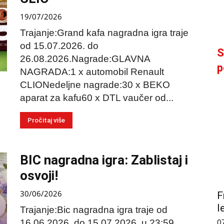
19/07/2026
Trajanje:Grand kafa nagradna igra traje
od 15.07.2026. do
S
26.08.2026.Nagrade:GLAVNA
p
NAGRADA:1 x automobil Renault
CLIONedeljne nagrade:30 x BEKO
aparat za kafu60 x DTL vaučer od...
Pročitaj više
BIC nagradna igra: Zablistaj i
osvoji!
30/06/2026
F
l
Trajanje:Bic nagradna igra traje od
0
16.06.2026. do 15.07.2026. u 23:59