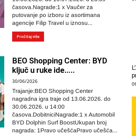
časova.Nagrade:1 x Vaučer za
putovanje po izboru iz asortimana
agencije Filip Travel u iznosu...
Pročitaj više
BEO Shopping Center: BYD
L
ključ u ruke ide…..
p
30/06/2026
0
Trajanje:BEO Shopping Center
nagradna igra traje od 13.06.2026. do
30.06.2026. u 14:00
časova.DobitniciNagrade:1 x Automobil
BYD Dolphin Surf BoostUkupan broj
nagrada: 1Pravo učešćaPravo učešća...