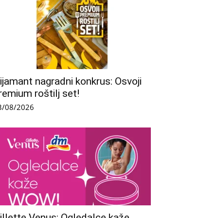
ijamant nagradni konkrus: Osvoji
remium roštilj set!
3/08/2026
illette Venus: Ogledalce kaže