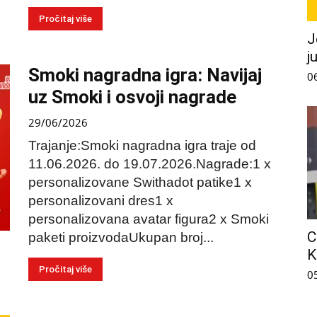
Pročitaj više
J
j
Smoki nagradna igra: Navijaj
0
uz Smoki i osvoji nagrade
29/06/2026
Trajanje:Smoki nagradna igra traje od
11.06.2026. do 19.07.2026.Nagrade:1 x
personalizovane Swithadot patike1 x
personalizovani dres1 x
personalizovana avatar figura2 x Smoki
C
paketi proizvodaUkupan broj...
K
Pročitaj više
0