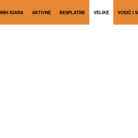
NIH IGARA
AKTIVNE
BESPLATNE
VELIKE
VODIČ I 