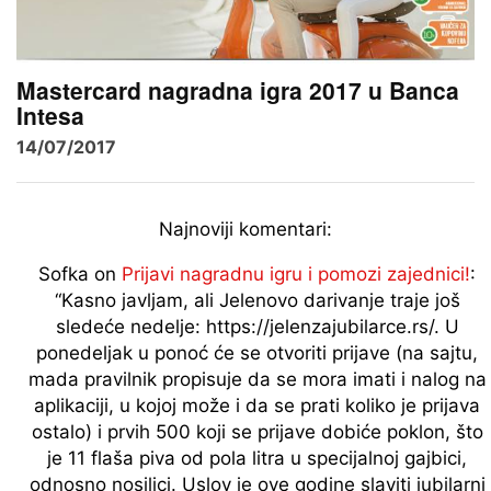
Mastercard nagradna igra 2017 u Banca
Intesa
14/07/2017
Najnoviji komentari:
Sofka
on
Prijavi nagradnu igru i pomozi zajednici!
:
“
Kasno javljam, ali Jelenovo darivanje traje još
sledeće nedelje: https://jelenzajubilarce.rs/. U
ponedeljak u ponoć će se otvoriti prijave (na sajtu,
mada pravilnik propisuje da se mora imati i nalog na
aplikaciji, u kojoj može i da se prati koliko je prijava
ostalo) i prvih 500 koji se prijave dobiće poklon, što
je 11 flaša piva od pola litra u specijalnoj gajbici,
odnosno nosiljci. Uslov je ove godine slaviti jubilarni