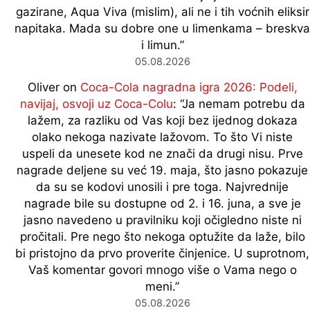
gazirane, Aqua Viva (mislim), ali ne i tih voćnih eliksir
napitaka. Mada su dobre one u limenkama – breskva
i limun.
”
05.08.2026
Oliver
on
Coca-Cola nagradna igra 2026: Podeli,
navijaj, osvoji uz Coca-Colu
: “
Ja nemam potrebu da
lažem, za razliku od Vas koji bez ijednog dokaza
olako nekoga nazivate lažovom. To što Vi niste
uspeli da unesete kod ne znači da drugi nisu. Prve
nagrade deljene su već 19. maja, što jasno pokazuje
da su se kodovi unosili i pre toga. Najvrednije
nagrade bile su dostupne od 2. i 16. juna, a sve je
jasno navedeno u pravilniku koji očigledno niste ni
pročitali. Pre nego što nekoga optužite da laže, bilo
bi pristojno da prvo proverite činjenice. U suprotnom,
Vaš komentar govori mnogo više o Vama nego o
meni.
”
05.08.2026