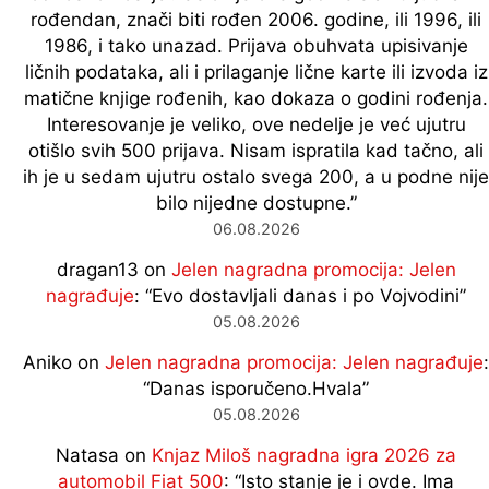
rođendan, znači biti rođen 2006. godine, ili 1996, ili
1986, i tako unazad. Prijava obuhvata upisivanje
ličnih podataka, ali i prilaganje lične karte ili izvoda iz
matične knjige rođenih, kao dokaza o godini rođenja.
Interesovanje je veliko, ove nedelje je već ujutru
otišlo svih 500 prijava. Nisam ispratila kad tačno, ali
ih je u sedam ujutru ostalo svega 200, a u podne nije
bilo nijedne dostupne.
”
06.08.2026
dragan13
on
Jelen nagradna promocija: Jelen
nagrađuje
: “
Evo dostavljali danas i po Vojvodini
”
05.08.2026
Aniko
on
Jelen nagradna promocija: Jelen nagrađuje
:
“
Danas isporučeno.Hvala
”
05.08.2026
Natasa
on
Knjaz Miloš nagradna igra 2026 za
automobil Fiat 500
: “
Isto stanje je i ovde. Ima