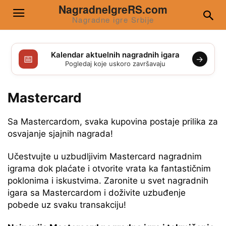
NagradneIgreRS.com
Nagradne igre Srbije
Kalendar aktuelnih nagradnih igara
📅
→
Pogledaj koje uskoro završavaju
Mastercard
Sa Mastercardom, svaka kupovina postaje prilika za
osvajanje sjajnih nagrada!
Učestvujte u uzbudljivim Mastercard nagradnim
igrama dok plaćate i otvorite vrata ka fantastičnim
poklonima i iskustvima. Zaronite u svet nagradnih
igara sa Mastercardom i doživite uzbuđenje
pobede uz svaku transakciju!