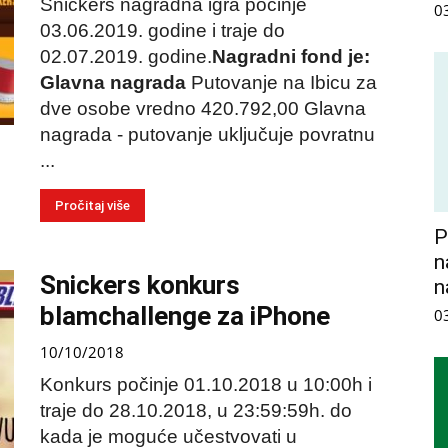
Snickers nagradna igra počinje
0
03.06.2019. godine i traje do
02.07.2019. godine.
Nagradni fond je:
Glavna nagrada
Putovanje na Ibicu za
dve osobe vredno 420.792,00 Glavna
nagrada - putovanje uključuje povratnu
...
Pročitaj više
P
n
Snickers konkurs
n
blamchallenge za iPhone
0
10/10/2018
Konkurs počinje 01.10.2018 u 10:00h i
traje do 28.10.2018, u 23:59:59h. do
kada je moguće učestvovati u