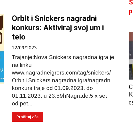
S
p
Orbit i Snickers nagradni
konkurs: Aktiviraj svoj um i
telo
12/09/2023
Trajanje:Nova Snickers nagradna igra je
na linku
www.nagradneigrers.com/tag/snickers/
Orbit i Snickers nagradna igra/nagradni
C
konkurs traje od 01.09.2023. do
K
01.11.2023. u 23.59hNagrade:5 x set
0
od pet...
Pročitaj više