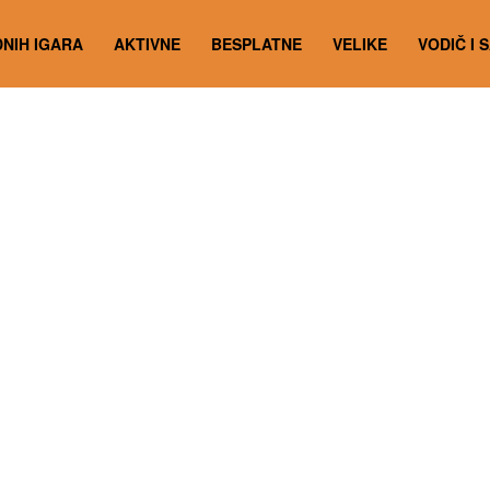
NIH IGARA
AKTIVNE
BESPLATNE
VELIKE
VODIČ I 