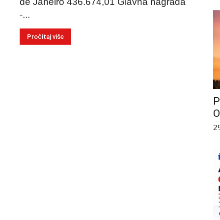
de Janeiro 436.674,01 Glavna nagrada
-...
Pročitaj više
P
O
2