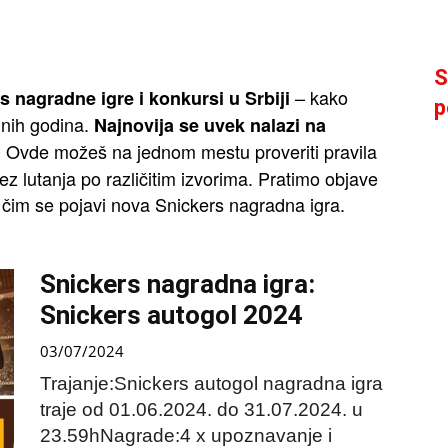
S
– kako
s nagradne igre i konkursi u Srbiji
p
dnih godina.
Najnovija se uvek nalazi na
Ovde možeš na jednom mestu proveriti pravila
.
z lutanja po različitim izvorima. Pratimo objave
 čim se pojavi nova Snickers nagradna igra.
Snickers nagradna igra:
Snickers autogol 2024
03/07/2024
Trajanje:Snickers autogol nagradna igra
traje od 01.06.2024. do 31.07.2024. u
23.59hNagrade:4 x upoznavanje i