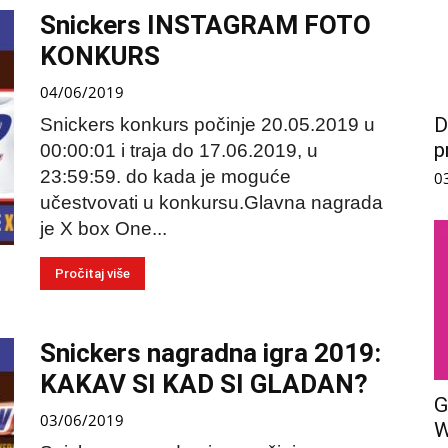
Snickers INSTAGRAM FOTO
KONKURS
04/06/2019
D
Snickers konkurs počinje 20.05.2019 u
p
00:00:01 i traja do 17.06.2019, u
23:59:59. do kada je moguće
0
učestvovati u konkursu.Glavna nagrada
je X box One...
Pročitaj više
Snickers nagradna igra 2019:
KAKAV SI KAD SI GLADAN?
G
03/06/2019