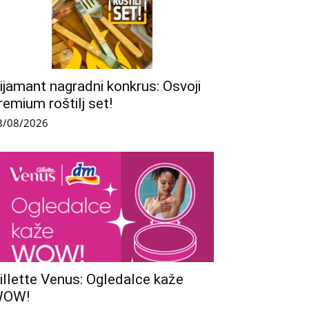
ijamant nagradni konkrus: Osvoji
remium roštilj set!
3/08/2026
illette Venus: Ogledalce kaže
WOW!