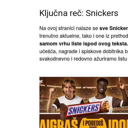
Ključna reč: Snickers
Na ovoj stranici nalaze se
sve Snicker
trenutno aktuelne, tako i one iz pretho
samom vrhu liste ispod ovog teksta
učešća, nagrade i spiskove dobitnika be
svakodnevno i redovno ažuriramo listu