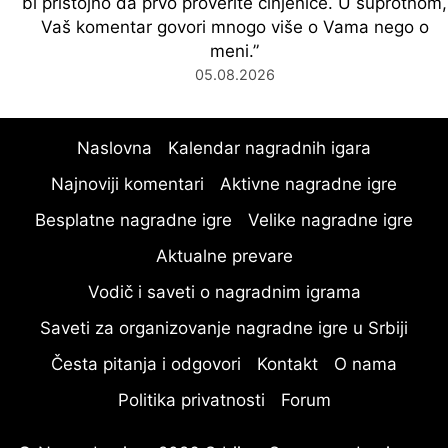
bi pristojno da prvo proverite činjenice. U suprotnom,
Vaš komentar govori mnogo više o Vama nego o
meni.
”
05.08.2026
Naslovna
Kalendar nagradnih igara
Najnoviji komentari
Aktivne nagradne igre
Besplatne nagradne igre
Velike nagradne igre
Aktualne prevare
Vodič i saveti o nagradnim igrama
Saveti za organizovanje nagradne igre u Srbiji
Česta pitanja i odgovori
Kontakt
O nama
Politika privatnosti
Forum