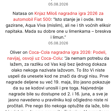
05.08.2026
Natasa
on
Knjaz Miloš nagradna igra 2026 za
automobil Fiat 500
: “
Isto stanje je i ovde. Ima
gazirane, Aqua Viva (mislim), ali ne i tih voćnih eliksir
napitaka. Mada su dobre one u limenkama – breskva
i limun.
”
05.08.2026
Oliver
on
Coca-Cola nagradna igra 2026: Podeli,
navijaj, osvoji uz Coca-Colu
: “
Ja nemam potrebu da
lažem, za razliku od Vas koji bez ijednog dokaza
olako nekoga nazivate lažovom. To što Vi niste
uspeli da unesete kod ne znači da drugi nisu. Prve
nagrade deljene su već 19. maja, što jasno pokazuje
da su se kodovi unosili i pre toga. Najvrednije
nagrade bile su dostupne od 2. i 16. juna, a sve je
jasno navedeno u pravilniku koji očigledno niste ni
pročitali. Pre nego što nekoga optužite da laže, bilo