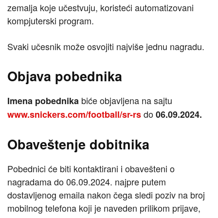
zemalja koje učestvuju, koristeći automatizovani
kompjuterski program.
Svaki učesnik može osvojiti najviše jednu nagradu.
Objava pobednika
biće objavljena na sajtu
Imena pobednika
do
www.snickers.com/football/sr-rs
06.09.2024.
Obaveštenje dobitnika
Pobednici će biti kontaktirani i obavešteni o
nagradama do 06.09.2024. najpre putem
dostavljenog emaila nakon čega sledi poziv na broj
mobilnog telefona koji je naveden prilikom prijave,