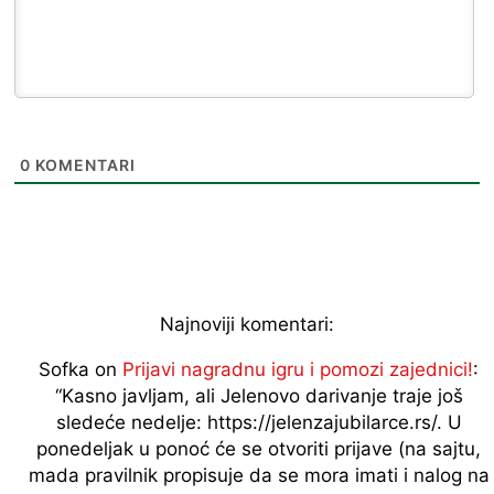
0
KOMENTARI
Najnoviji komentari:
Sofka
on
Prijavi nagradnu igru i pomozi zajednici!
:
“
Kasno javljam, ali Jelenovo darivanje traje još
sledeće nedelje: https://jelenzajubilarce.rs/. U
ponedeljak u ponoć će se otvoriti prijave (na sajtu,
mada pravilnik propisuje da se mora imati i nalog na