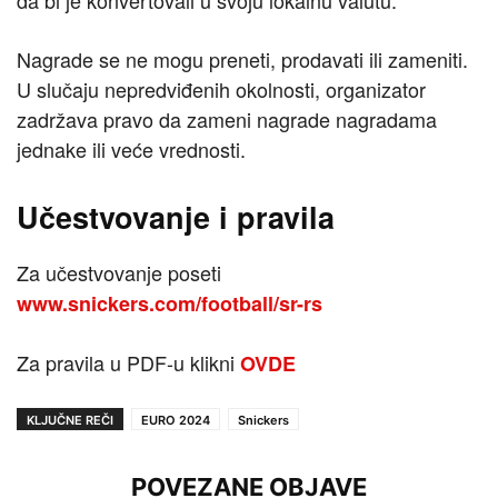
da bi je konvertovali u svoju lokalnu valutu.
Nagrade se ne mogu preneti, prodavati ili zameniti.
U slučaju nepredviđenih okolnosti, organizator
zadržava pravo da zameni nagrade nagradama
jednake ili veće vrednosti.
Učestvovanje i pravila
Za učestvovanje poseti
www.snickers.com/football/sr-rs
Za pravila u PDF-u klikni
OVDE
KLJUČNE REČI
EURO 2024
Snickers
POVEZANE OBJAVE