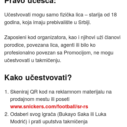
Pravo učešća:
Učestvovati mogu samo fizička lica – starija od 18
godina, koja imaju prebivalište u Srbiji.
Zaposleni kod organizatora, kao i njihovi uži članovi
porodice, povezana lica, agenti ili bilo ko
profesionalno povezan sa Promocijom, ne mogu
učestvovati u takmičenju.
Kako učestvovati?
Skeniraj QR kod na reklamnom materijalu na
prodajnom mestu ili poseti
www.snickers.com/football/sr-rs
Odaberi svog igrača (Bukayo Saka ili Luka
Modrić) i prati uputstva takmičenja