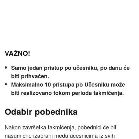
VAŽNO!
Samo jedan pristup po učesniku, po danu će
biti prihvaćen.
Maksimalno 10 pristupa po Učesniku može
biti realizovano tokom perioda takmičenja.
Odabir pobednika
Nakon završetka takmičenja, pobednici će biti
nasumično izabrani među učesnicima iz svih