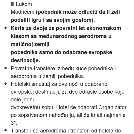
ili Lukom
Modrićem
(pobednik može odlučiti da li želi
podeliti igru i sa svojim gostom).
Karte za dvoje za povratni let ekonomskom
klasom sa međunarodnog aerodroma u
matičnoj zemlji
pobednika samo do odabrane evropske
destinacije.
Povratne transfere između kuće pobednika i
aerodroma u zemlji pobednika.
Hotelski smeštaj za dve noći u odabranoj
evropskoj destinaciji, za dve odrasle osobe koje
dele jednu
dvokrevetnu sobu. Hotel će odabrati Organizator
po sopstvenom nahođenju, ali će imati najmanje
3*.
Transferi sa aerodroma i transferi od hotela do