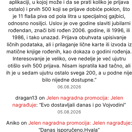
aplikaciji, u kojoj može i da se prati koliko je prijava
ostalo) i prvih 500 koji se prijave dobiće poklon, što
je 11 flaša piva od pola litra u specijalnoj gajbici,
odnosno nosiljci. Uslov je ove godine slaviti jubilarni
rođendan, znači biti rođen 2006. godine, ili 1996, ili
1986, i tako unazad. Prijava obuhvata upisivanje
ličnih podataka, ali i prilaganje lične karte ili izvoda iz
matične knjige rođenih, kao dokaza o godini rođenja.
Interesovanje je veliko, ove nedelje je već ujutru
otišlo svih 500 prijava. Nisam ispratila kad tačno, ali
ih je u sedam ujutru ostalo svega 200, a u podne nije
bilo nijedne dostupne.
”
06.08.2026
dragan13
on
Jelen nagradna promocija: Jelen
nagrađuje
: “
Evo dostavljali danas i po Vojvodini
”
05.08.2026
Aniko
on
Jelen nagradna promocija: Jelen nagrađuje
:
“
Danas isporučeno.Hvala
”