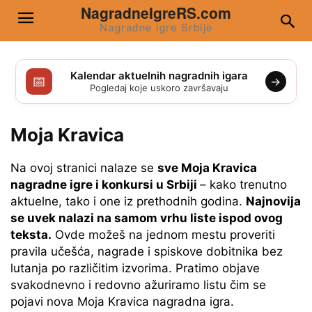
NagradneIgreRS.com
Nagradne igre Srbije
Kalendar aktuelnih nagradnih igara
📅
→
Pogledaj koje uskoro završavaju
Moja Kravica
Na ovoj stranici nalaze se
sve Moja Kravica
nagradne igre i konkursi u Srbiji
– kako trenutno
aktuelne, tako i one iz prethodnih godina.
Najnovija
se uvek nalazi na samom vrhu liste ispod ovog
teksta.
Ovde možeš na jednom mestu proveriti
pravila učešća, nagrade i spiskove dobitnika bez
lutanja po različitim izvorima. Pratimo objave
svakodnevno i redovno ažuriramo listu čim se
pojavi nova Moja Kravica nagradna igra.