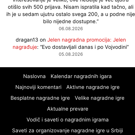
otišlo svih 500 prijava. Nisam ispratila kad tačno, ali
ih je u sedam ujutru ostalo svega 200, a u podne nije
bilo nijedne dostupne.
”
06.08.2026
dragan13
on
Jelen nagradna promocija: Jelen
nagrađuje
: “
Evo dostavljali danas i po Vojvodini
”
05.08.2026
Naslovna
Kalendar nagradnih igara
Najnoviji komentari
Aktivne nagradne igre
Besplatne nagradne igre
Velike nagradne igre
Aktualne prevare
Vodič i saveti o nagradnim igrama
Saveti za organizovanje nagradne igre u Srbiji