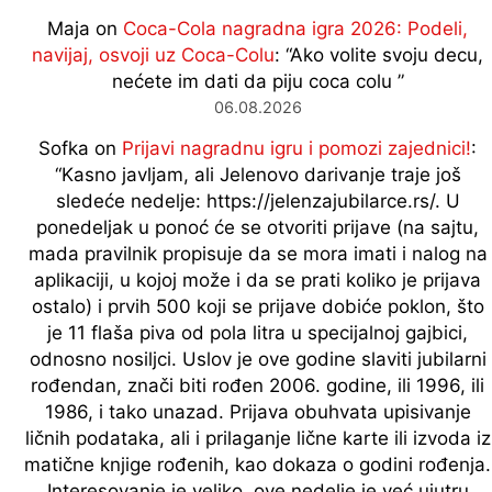
Maja
on
Coca-Cola nagradna igra 2026: Podeli,
navijaj, osvoji uz Coca-Colu
: “
Ako volite svoju decu,
nećete im dati da piju coca colu
”
06.08.2026
Sofka
on
Prijavi nagradnu igru i pomozi zajednici!
:
“
Kasno javljam, ali Jelenovo darivanje traje još
sledeće nedelje: https://jelenzajubilarce.rs/. U
ponedeljak u ponoć će se otvoriti prijave (na sajtu,
mada pravilnik propisuje da se mora imati i nalog na
aplikaciji, u kojoj može i da se prati koliko je prijava
ostalo) i prvih 500 koji se prijave dobiće poklon, što
je 11 flaša piva od pola litra u specijalnoj gajbici,
odnosno nosiljci. Uslov je ove godine slaviti jubilarni
rođendan, znači biti rođen 2006. godine, ili 1996, ili
1986, i tako unazad. Prijava obuhvata upisivanje
ličnih podataka, ali i prilaganje lične karte ili izvoda iz
matične knjige rođenih, kao dokaza o godini rođenja.
Interesovanje je veliko, ove nedelje je već ujutru