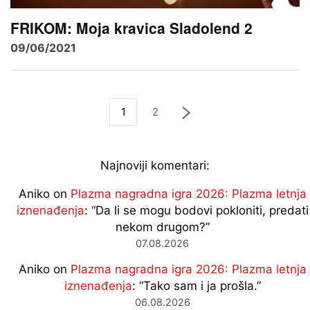
FRIKOM: Moja kravica Sladolend 2
09/06/2021
1
2
Najnoviji komentari:
Aniko
on
Plazma nagradna igra 2026: Plazma letnja
iznenađenja
: “
Da li se mogu bodovi pokloniti, predati
nekom drugom?
”
07.08.2026
Aniko
on
Plazma nagradna igra 2026: Plazma letnja
iznenađenja
: “
Tako sam i ja prošla.
”
06.08.2026