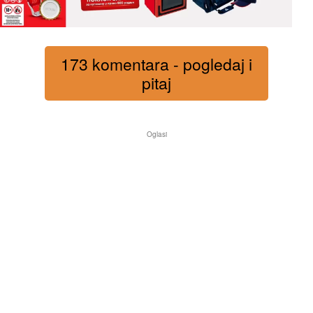
173 komentara - pogledaj i
pitaj
Oglasi