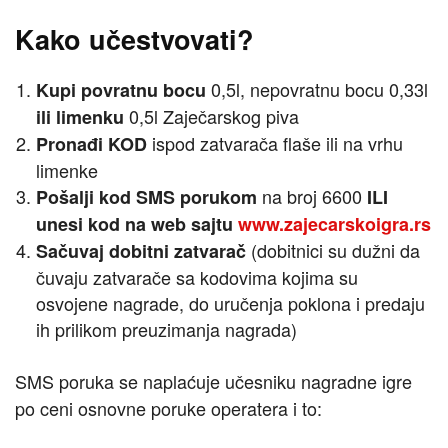
Kako učestvovati?
0,5l, nepovratnu bocu 0,33l
Kupi povratnu bocu
0,5l Zaječarskog piva
ili limenku
ispod zatvarača flaše ili na vrhu
Pronađi KOD
limenke
na broj 6600
Pošalji kod SMS porukom
ILI
unesi kod na web sajtu
www.zajecarskoigra.rs
(dobitnici su dužni da
Sačuvaj dobitni zatvarač
čuvaju zatvarače sa kodovima kojima su
osvojene nagrade, do uručenja poklona i predaju
ih prilikom preuzimanja nagrada)
SMS poruka se naplaćuje učesniku nagradne igre
po ceni osnovne poruke operatera i to: