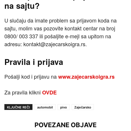
na sajtu?
U slučaju da imate problem sa prijavom koda na
sajtu, molim vas pozovite kontakt centar na broj
0800/ 003 337 ili pošaljite e-mejl sa upitom na
adresu: kontakt@zajecarskoigra.rs.
Pravila i prijava
Pošalji kod i prijavu na
www.zajecarskoigra.rs
Za pravila klikni
OVDE
KLJUČNE REČI
automobil
pivo
Zaječarsko
POVEZANE OBJAVE