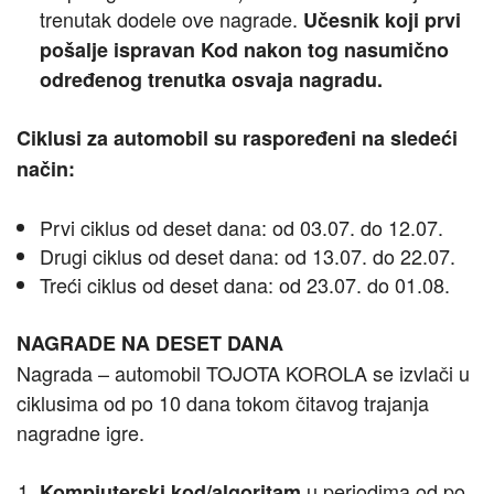
trenutak dodele ove nagrade.
Učesnik koji prvi
pošalje ispravan Kod nakon tog nasumično
određenog trenutka osvaja nagradu.
Ciklusi za automobil su raspoređeni na sledeći
način:
Prvi ciklus od deset dana: od 03.07. do 12.07.
Drugi ciklus od deset dana: od 13.07. do 22.07.
Treći ciklus od deset dana: od 23.07. do 01.08.
NAGRADE NA DESET DANA
Nagrada – automobil TOJOTA KOROLA se izvlači u
ciklusima od po 10 dana tokom čitavog trajanja
nagradne igre.
u periodima od po
Kompjuterski kod/algoritam