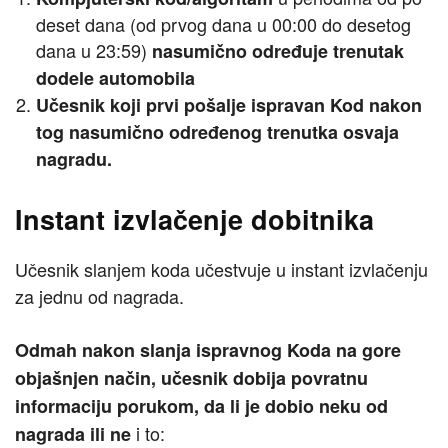
deset dana (od prvog dana u 00:00 do desetog
dana u 23:59)
nasumično određuje trenutak
dodele
automobila
Učesnik koji prvi pošalje ispravan Kod nakon
tog nasumično određenog trenutka osvaja
nagradu.
Instant izvlačenje dobitnika
Učesnik slanjem koda učestvuje u instant izvlačenju
za jednu od nagrada.
Odmah nakon slanja ispravnog Koda na gore
objašnjen način, učesnik dobija povratnu
informaciju porukom, da li je dobio neku od
i to:
nagrada ili ne