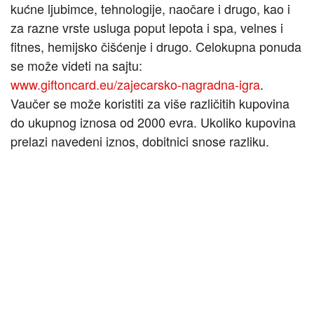
kućne ljubimce, tehnologije, naočare i drugo, kao i
za razne vrste usluga poput lepota i spa, velnes i
fitnes, hemijsko čišćenje i drugo. Celokupna ponuda
se može videti na sajtu:
www.giftoncard.eu/zajecarsko-nagradna-igra
.
Vaučer se može koristiti za više različitih kupovina
do ukupnog iznosa od 2000 evra. Ukoliko kupovina
prelazi navedeni iznos, dobitnici snose razliku.