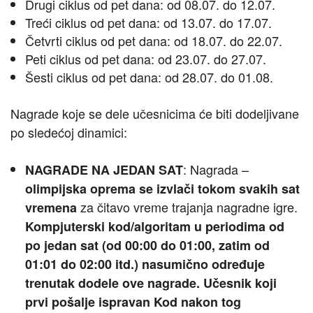
Drugi ciklus od pet dana: od 08.07. do 12.07.
Treći ciklus od pet dana: od 13.07. do 17.07.
Četvrti ciklus od pet dana: od 18.07. do 22.07.
Peti ciklus od pet dana: od 23.07. do 27.07.
Šesti ciklus od pet dana: od 28.07. do 01.08.
Nagrade koje se dele učesnicima će biti dodeljivane
po sledećoj dinamici:
: Nagrada –
NAGRADE NA JEDAN SAT
olimpijska oprema se izvlači tokom svakih sat
za čitavo vreme trajanja nagradne igre.
vremena
Kompjuterski kod/algoritam u periodima od
po jedan sat (od 00:00 do 01:00, zatim od
01:01 do 02:00 itd.) nasumično određuje
trenutak dodele ove nagrade. Učesnik koji
prvi pošalje ispravan Kod nakon tog