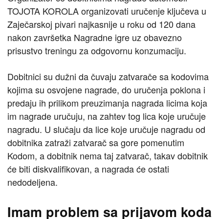
TOJOTA KOROLA organizovati uručenje ključeva u
Zaječarskoj pivari najkasnije u roku od 120 dana
nakon završetka Nagradne igre uz obavezno
prisustvo treningu za odgovornu konzumaciju.
Dobitnici su dužni da čuvaju zatvarače sa kodovima
kojima su osvojene nagrade, do uručenja poklona i
predaju ih prilikom preuzimanja nagrada licima koja
im nagrade uručuju, na zahtev tog lica koje uručuje
nagradu. U slučaju da lice koje uručuje nagradu od
dobitnika zatraži zatvarač sa gore pomenutim
Kodom, a dobitnik nema taj zatvarač, takav dobitnik
će biti diskvalifikovan, a nagrada će ostati
nedodeljena.
Imam problem sa prijavom koda