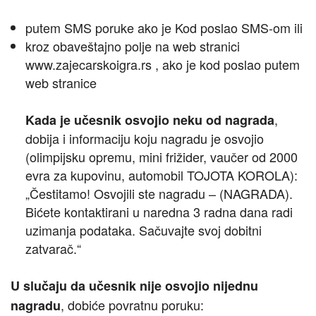
putem SMS poruke ako je Kod poslao SMS-om ili
kroz obaveštajno polje na web stranici
www.zajecarskoigra.rs , ako je kod poslao putem
web stranice
,
Kada je učesnik osvojio neku od nagrada
dobija i informaciju koju nagradu je osvojio
(olimpijsku opremu, mini frižider, vaučer od 2000
evra za kupovinu, automobil TOJOTA KOROLA):
„Čestitamo! Osvojili ste nagradu – (NAGRADA).
Bićete kontaktirani u naredna 3 radna dana radi
uzimanja podataka. Sačuvajte svoj dobitni
zatvarač.“
U slučaju da učesnik nije osvojio nijednu
, dobiće povratnu poruku:
nagradu