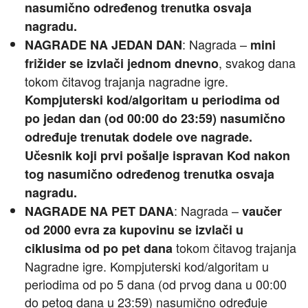
nasumično određenog trenutka osvaja
nagradu.
: Nagrada –
NAGRADE NA JEDAN DAN
mini
, svakog dana
frižider se izvlači jednom dnevno
tokom čitavog trajanja nagradne igre.
Kompjuterski kod/algoritam u periodima od
po jedan dan (od 00:00 do 23:59) nasumično
određuje trenutak dodele ove nagrade.
Učesnik koji prvi pošalje ispravan Kod nakon
tog nasumično određenog trenutka osvaja
nagradu.
: Nagrada –
NAGRADE NA PET DANA
vaučer
od 2000 evra za kupovinu se izvlači u
tokom čitavog trajanja
ciklusima od po pet dana
Nagradne igre. Kompjuterski kod/algoritam u
periodima od po 5 dana (od prvog dana u 00:00
do petog dana u 23:59) nasumično određuje