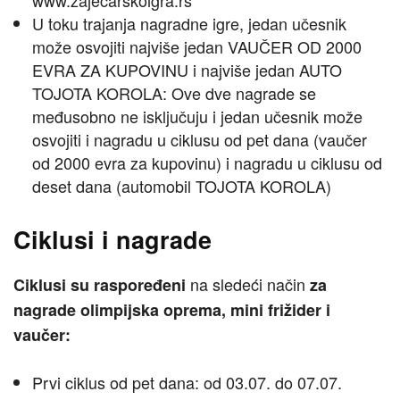
www.zajecarskoigra.rs
U toku trajanja nagradne igre, jedan učesnik
može osvojiti najviše jedan VAUČER OD 2000
EVRA ZA KUPOVINU i najviše jedan AUTO
TOJOTA KOROLA: Ove dve nagrade se
međusobno ne isključuju i jedan učesnik može
osvojiti i nagradu u ciklusu od pet dana (vaučer
od 2000 evra za kupovinu) i nagradu u ciklusu od
deset dana (automobil TOJOTA KOROLA)
Ciklusi i nagrade
na sledeći način
Ciklusi su raspoređeni
za
nagrade olimpijska oprema, mini frižider i
vaučer:
Prvi ciklus od pet dana: od 03.07. do 07.07.