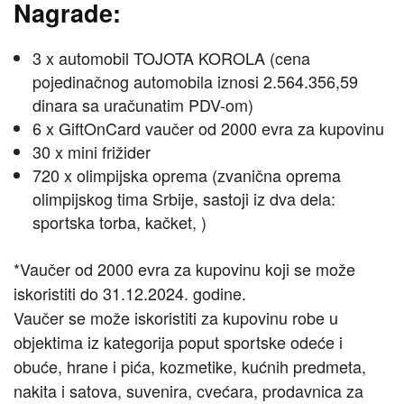
Nagrade:
3 x automobil TOJOTA KOROLA (cena
pojedinačnog automobila iznosi 2.564.356,59
dinara sa uračunatim PDV-om)
6 x GiftOnCard vaučer od 2000 evra za kupovinu
30 x mini frižider
720 x olimpijska oprema (zvanična oprema
olimpijskog tima Srbije, sastoji iz dva dela:
sportska torba, kačket, )
*Vaučer od 2000 evra za kupovinu koji se može
iskoristiti do 31.12.2024. godine.
Vaučer se može iskoristiti za kupovinu robe u
objektima iz kategorija poput sportske odeće i
obuće, hrane i pića, kozmetike, kućnih predmeta,
nakita i satova, suvenira, cvećara, prodavnica za