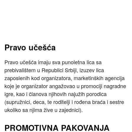
Pravo učešća
Pravo učešća imaju sva punoletna lica sa
prebivalištem u Republici Srbiji, izuzev lica
zaposlenih kod organizatora, marketinških agencija
koje je organizator angažovao u promociji nagradne
igre, kao i članova njihovih najužih porodica
(supružnici, deca, te roditelji i rođena braća i sestre
ukoliko sa njima žive u zajednici).
PROMOTIVNA PAKOVANJA