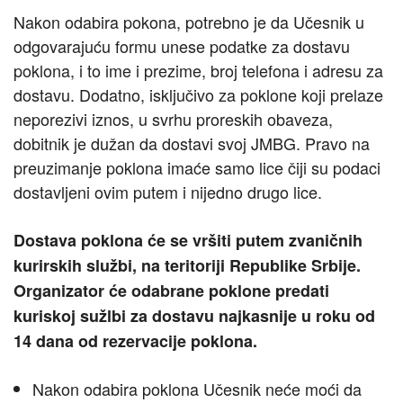
Nakon odabira pokona, potrebno je da Učesnik u
odgovarajuću formu unese podatke za dostavu
poklona, i to ime i prezime, broj telefona i adresu za
dostavu. Dodatno, isključivo za poklone koji prelaze
neporezivi iznos, u svrhu proreskih obaveza,
dobitnik je dužan da dostavi svoj JMBG. Pravo na
preuzimanje poklona imaće samo lice čiji su podaci
dostavljeni ovim putem i nijedno drugo lice.
Dostava poklona će se vršiti putem zvaničnih
kurirskih službi, na teritoriji Republike Srbije.
Organizator će odabrane poklone predati
kuriskoj sužlbi za dostavu najkasnije u roku od
14 dana od rezervacije poklona.
Nakon odabira poklona Učesnik neće moći da