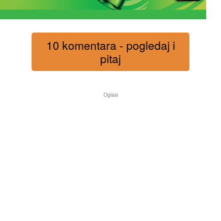
10 komentara - pogledaj i
pitaj
Oglasi