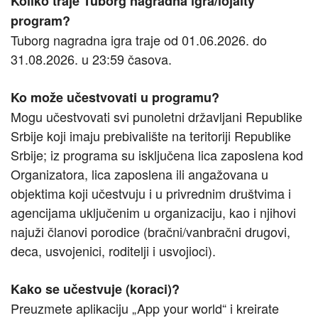
Koliko traje Tuborg nagradna igra/lojalty
program?
Tuborg nagradna igra traje od 01.06.2026. do
31.08.2026. u 23:59 časova.
Ko može učestvovati u programu?
Mogu učestvovati svi punoletni državljani Republike
Srbije koji imaju prebivalište na teritoriji Republike
Srbije; iz programa su isključena lica zaposlena kod
Organizatora, lica zaposlena ili angažovana u
objektima koji učestvuju i u privrednim društvima i
agencijama uključenim u organizaciju, kao i njihovi
najuži članovi porodice (bračni/vanbračni drugovi,
deca, usvojenici, roditelji i usvojioci).
Kako se učestvuje (koraci)?
Preuzmete aplikaciju „App your world“ i kreirate