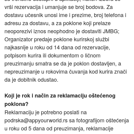
vrši rezervacija i umanjuje se broj bodova. Za
dostavu učesnik unosi ime i prezime, broj telefona i
adresu za dostavu, a za poklone koji prelaze
neoporezivi iznos neophodno je dostaviti JMBG;
Organizator predaje poklone kurirskoj službi
najkasnije u roku od 14 dana od rezervacije,
potpisom kurira ili dokumentom o ličnom
preuzimanju smatra se da je poklon dostavljen, a
nepreuzimanje u rokovima čuvanja kod kurira znači
da je dobitnik odustao.
Koji je rok i način za reklamaciju oštećenog
poklona?
Reklamaciju je potrebno poslati na
podrska@appyourworld.rs sa fotografijom oštećenja
u roku od 5 dana od preuzimanja, reklamacije