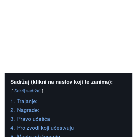
Sadržaj (klikni na naslov koji te zanima):
Sakrij sadržaj
1.
Trajanje:
2.
Nagrade:
3.
Pravo učešća
4.
Proizvodi koji učestvuju
5.
Mesto održavanja