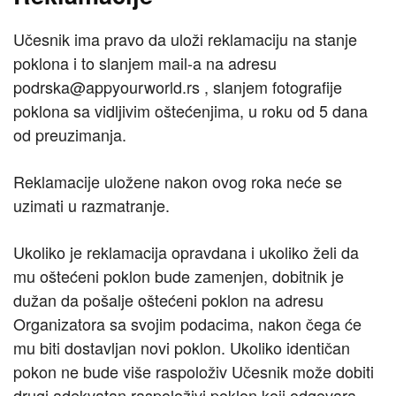
Učesnik ima pravo da uloži reklamaciju na stanje
poklona i to slanjem mail-a na adresu
podrska@appyourworld.rs , slanjem fotografije
poklona sa vidljivim oštećenjima, u roku od 5 dana
od preuzimanja.
Reklamacije uložene nakon ovog roka neće se
uzimati u razmatranje.
Ukoliko je reklamacija opravdana i ukoliko želi da
mu oštećeni poklon bude zamenjen, dobitnik je
dužan da pošalje oštećeni poklon na adresu
Organizatora sa svojim podacima, nakon čega će
mu biti dostavljan novi poklon. Ukoliko identičan
pokon ne bude više raspoloživ Učesnik može dobiti
drugi adekvatan raspoloživi poklon koji odgovara