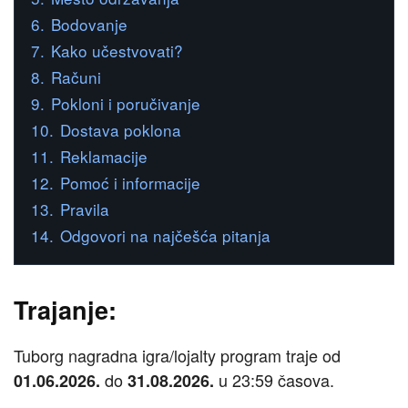
6.
Bodovanje
7.
Kako učestvovati?
8.
Računi
9.
Pokloni i poručivanje
10.
Dostava poklona
11.
Reklamacije
12.
Pomoć i informacije
13.
Pravila
14.
Odgovori na najčešća pitanja
Trajanje:
Tuborg nagradna igra/lojalty program traje od
do
u 23:59 časova.
01.06.2026.
31.08.2026.