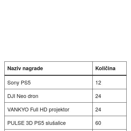
Naziv nagrade
Količina
Sony PS5
12
DJI Neo dron
24
VANKYO Full HD projektor
24
PULSE 3D PS5 slušalice
60