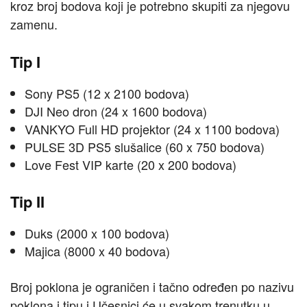
kroz broj bodova koji je potrebno skupiti za njegovu
zamenu.
Tip I
Sony PS5 (12 x 2100 bodova)
DJI Neo dron (24 x 1600 bodova)
VANKYO Full HD projektor (24 x 1100 bodova)
PULSE 3D PS5 slušalice (60 x 750 bodova)
Love Fest VIP karte (20 x 200 bodova)
Tip II
Duks (2000 x 100 bodova)
Majica (8000 x 40 bodova)
Broj poklona je ograničen i tačno određen po nazivu
poklona i tipu i Učesnici će u svakom trenutku u