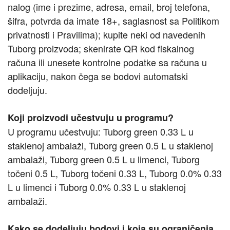
nalog (ime i prezime, adresa, email, broj telefona,
šifra, potvrda da imate 18+, saglasnost sa Politikom
privatnosti i Pravilima); kupite neki od navedenih
Tuborg proizvoda; skenirate QR kod fiskalnog
računa ili unesete kontrolne podatke sa računa u
aplikaciju, nakon čega se bodovi automatski
dodeljuju.
Koji proizvodi učestvuju u programu?
U programu učestvuju: Tuborg green 0.33 L u
staklenoj ambalaži, Tuborg green 0.5 L u staklenoj
ambalaži, Tuborg green 0.5 L u limenci, Tuborg
točeni 0.5 L, Tuborg točeni 0.33 L, Tuborg 0.0% 0.33
L u limenci i Tuborg 0.0% 0.33 L u staklenoj
ambalaži.
Kako se dodeljuju bodovi i koja su ograničenja