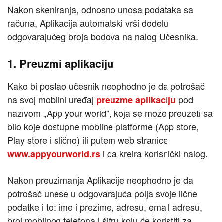
Nakon skeniranja, odnosno unosa podataka sa
računa, Aplikacija automatski vrši dodelu
odgovarajućeg broja bodova na nalog Učesnika.
1. Preuzmi aplikaciju
Kako bi postao učesnik neophodno je da potrošač
na svoj mobilni uređaj
pod
preuzme aplikaciju
nazivom „App your world“, koja se može preuzeti sa
bilo koje dostupne mobilne platforme (App store,
Play store i slično) ili putem web stranice
i da kreira korisnički nalog.
www.appyourworld.rs
Nakon preuzimanja Aplikacije neophodno je da
potrošač unese u odgovarajuća polja svoje lične
podatke i to: ime i prezime, adresu, email adresu,
broj mobilnog telefona i šifru koju će koristiti za