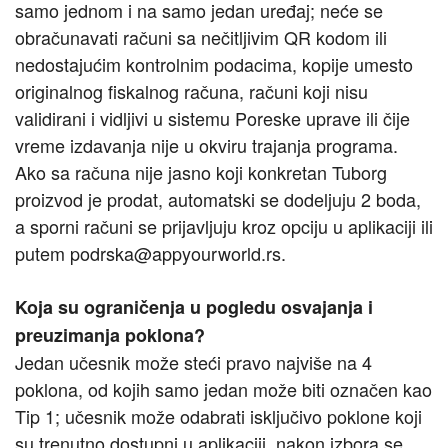
samo jednom i na samo jedan uređaj; neće se
obračunavati računi sa nečitljivim QR kodom ili
nedostajućim kontrolnim podacima, kopije umesto
originalnog fiskalnog računa, računi koji nisu
validirani i vidljivi u sistemu Poreske uprave ili čije
vreme izdavanja nije u okviru trajanja programa.
Ako sa računa nije jasno koji konkretan Tuborg
proizvod je prodat, automatski se dodeljuju 2 boda,
a sporni računi se prijavljuju kroz opciju u aplikaciji ili
putem podrska@appyourworld.rs.
Koja su ograničenja u pogledu osvajanja i
preuzimanja poklona?
Jedan učesnik može steći pravo najviše na 4
poklona, od kojih samo jedan može biti označen kao
Tip 1; učesnik može odabrati isključivo poklone koji
su trenutno dostupni u aplikaciji, nakon izbora se