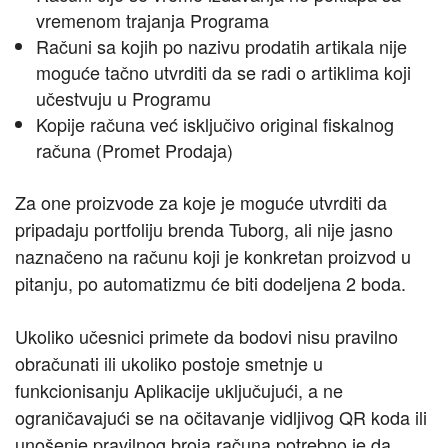
vremenom trajanja Programa
Računi sa kojih po nazivu prodatih artikala nije
moguće tačno utvrditi da se radi o artiklima koji
učestvuju u Programu
Kopije računa već isključivo original fiskalnog
računa (Promet Prodaja)
Za one proizvode za koje je moguće utvrditi da
pripadaju portfoliju brenda Tuborg, ali nije jasno
naznačeno na računu koji je konkretan proizvod u
pitanju, po automatizmu će biti dodeljena 2 boda.
Ukoliko učesnici primete da bodovi nisu pravilno
obračunati ili ukoliko postoje smetnje u
funkcionisanju Aplikacije uključujući, a ne
ograničavajući se na očitavanje vidljivog QR koda ili
unošenje pravilnog broja računa potrebno je da