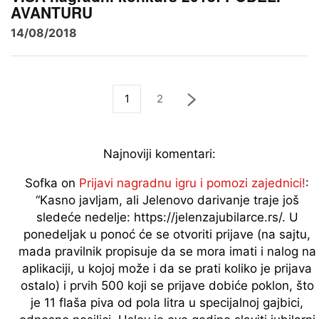
AVANTURU
14/08/2018
1
2
Najnoviji komentari:
Sofka
on
Prijavi nagradnu igru i pomozi zajednici!
:
“
Kasno javljam, ali Jelenovo darivanje traje još
sledeće nedelje: https://jelenzajubilarce.rs/. U
ponedeljak u ponoć će se otvoriti prijave (na sajtu,
mada pravilnik propisuje da se mora imati i nalog na
aplikaciji, u kojoj može i da se prati koliko je prijava
ostalo) i prvih 500 koji se prijave dobiće poklon, što
je 11 flaša piva od pola litra u specijalnoj gajbici,