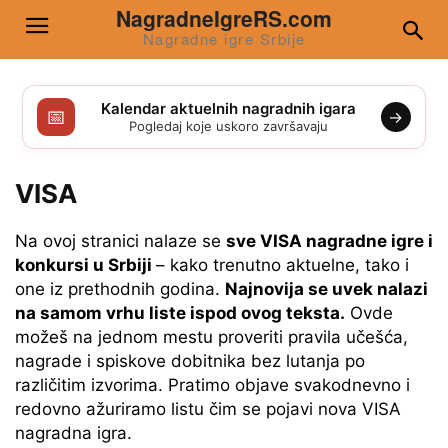
NagradneIgreRS.com
Nagradne igre Srbije
Kalendar aktuelnih nagradnih igara
📅
→
Pogledaj koje uskoro završavaju
VISA
Na ovoj stranici nalaze se
sve VISA nagradne igre i
konkursi u Srbiji
– kako trenutno aktuelne, tako i
one iz prethodnih godina.
Najnovija se uvek nalazi
na samom vrhu liste ispod ovog teksta.
Ovde
možeš na jednom mestu proveriti pravila učešća,
nagrade i spiskove dobitnika bez lutanja po
različitim izvorima. Pratimo objave svakodnevno i
redovno ažuriramo listu čim se pojavi nova VISA
nagradna igra.