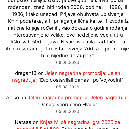
odnosno nosiljci. Uslov je ove godine slaviti jubilarni
rođendan, znači biti rođen 2006. godine, ili 1996, ili
1986, i tako unazad. Prijava obuhvata upisivanje
ličnih podataka, ali i prilaganje lične karte ili izvoda iz
matične knjige rođenih, kao dokaza o godini rođenja.
Interesovanje je veliko, ove nedelje je već ujutru
otišlo svih 500 prijava. Nisam ispratila kad tačno, ali
ih je u sedam ujutru ostalo svega 200, a u podne nije
bilo nijedne dostupne.
”
06.08.2026
dragan13
on
Jelen nagradna promocija: Jelen
nagrađuje
: “
Evo dostavljali danas i po Vojvodini
”
05.08.2026
Aniko
on
Jelen nagradna promocija: Jelen nagrađuje
:
“
Danas isporučeno.Hvala
”
05.08.2026
Natasa
on
Knjaz Miloš nagradna igra 2026 za
automobil Fiat 500
: “
Isto stanje je i ovde. Ima