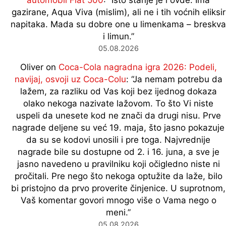
gazirane, Aqua Viva (mislim), ali ne i tih voćnih eliksir
napitaka. Mada su dobre one u limenkama – breskva
i limun.
”
05.08.2026
Oliver
on
Coca-Cola nagradna igra 2026: Podeli,
navijaj, osvoji uz Coca-Colu
: “
Ja nemam potrebu da
lažem, za razliku od Vas koji bez ijednog dokaza
olako nekoga nazivate lažovom. To što Vi niste
uspeli da unesete kod ne znači da drugi nisu. Prve
nagrade deljene su već 19. maja, što jasno pokazuje
da su se kodovi unosili i pre toga. Najvrednije
nagrade bile su dostupne od 2. i 16. juna, a sve je
jasno navedeno u pravilniku koji očigledno niste ni
pročitali. Pre nego što nekoga optužite da laže, bilo
bi pristojno da prvo proverite činjenice. U suprotnom,
Vaš komentar govori mnogo više o Vama nego o
meni.
”
05.08.2026