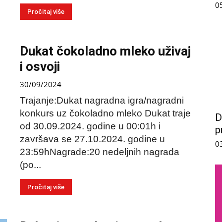
0
Pročitaj više
Dukat čokoladno mleko uživaj
i osvoji
30/09/2024
Trajanje:Dukat nagradna igra/nagradni
konkurs uz čokoladno mleko Dukat traje
D
od 30.09.2024. godine u 00:01h i
p
završava se 27.10.2024. godine u
0
23:59hNagrade:20 nedeljnih nagrada
(po...
Pročitaj više