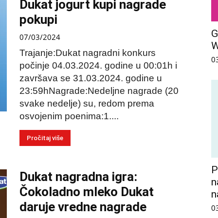
Dukat jogurt kupi nagrade
pokupi
G
07/03/2024
Trajanje:Dukat nagradni konkurs
0
počinje 04.03.2024. godine u 00:01h i
završava se 31.03.2024. godine u
23:59hNagrade:Nedeljne nagrade (20
svake nedelje) su, redom prema
osvojenim poenima:1....
Pročitaj više
P
Dukat nagradna igra:
n
Čokoladno mleko Dukat
n
daruje vredne nagrade
0