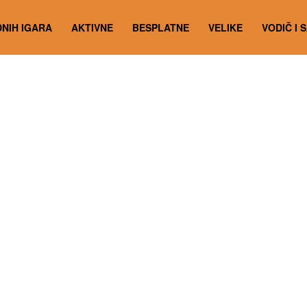
NIH IGARA
AKTIVNE
BESPLATNE
VELIKE
VODIČ I 