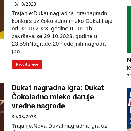
13/10/2023
Trajanje:Dukat nagradna igra/nagradni
konkurs uz čokoladno mleko Dukat traje
od 02.10.2023. godine u 00:01h i
završava se 29.10.2023. godine u
23:59hNagrade:20 nedeljnih nagrada
(po...
N
Pročitaj više
j
3
Dukat nagradna igra: Dukat
Čokoladno mleko daruje
vredne nagrade
30/08/2023
Trajanje:Nova Dukat nagradna igra uz