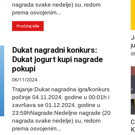
nagrada svake nedelje) su, redom
prema osvojenim...
Pročitaj više
J
j
Dukat nagradni konkurs:
0
Dukat jogurt kupi nagrade
pokupi
06/11/2024
Trajanje:Dukat nagradna igra/konkurs
počinje 04.11.2024. godine u 00:01h i
završava se 01.12.2024. godine u
23:59hNagrade:Nedeljne nagrade (20
nagrada svake nedelje) su, redom
C
prema osvojenim...
K