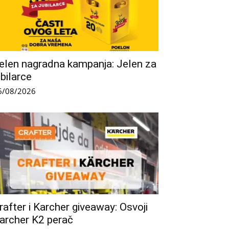
elen nagradna kampanja: Jelen za
ubilarce
6/08/2026
rafter i Karcher giveaway: Osvoji
archer K2 perač