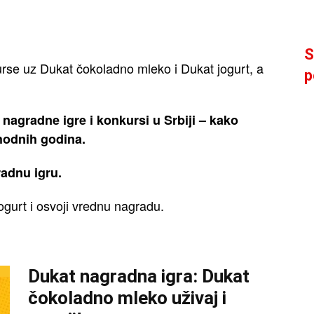
S
urse uz Dukat čokoladno mleko i Dukat jogurt, a
p
 nagradne igre i konkursi u Srbiji – kako
thodnih godina.
adnu igru.
ogurt i osvoji vrednu nagradu.
Dukat nagradna igra: Dukat
čokoladno mleko uživaj i