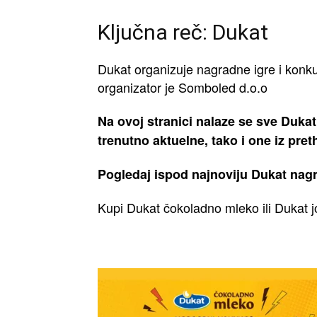
Ključna reč: Dukat
Dukat organizuje nagradne igre i konk
organizator je Somboled d.o.o
Na ovoj stranici nalaze se sve Dukat
trenutno aktuelne, tako i one iz pre
Pogledaj ispod najnoviju Dukat nagr
Kupi Dukat čokoladno mleko ili Dukat j