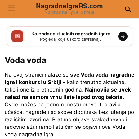
NagradneIgreRS.com
Nagradne igre Srbije
Kalendar aktuelnih nagradnih igara
📅
→
Pogledaj koje uskoro završavaju
Voda voda
Na ovoj stranici nalaze se
sve Voda voda nagradne
igre i konkursi u Srbiji
– kako trenutno aktuelne,
tako i one iz prethodnih godina.
Najnovija se uvek
nalazi na samom vrhu liste ispod ovog teksta.
Ovde možeš na jednom mestu proveriti pravila
učešća, nagrade i spiskove dobitnika bez lutanja po
različitim izvorima. Pratimo objave svakodnevno i
redovno ažuriramo listu čim se pojavi nova Voda
voda nagradna igra.