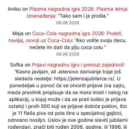
Aniko
on
Plazma nagradna igra 2026: Plazma letnja
iznenađenja
: “
Tako sam i ja prošla.
”
06.08.2026
Maja
on
Coca-Cola nagradna igra 2026: Podeli,
navijaj, osvoji uz Coca-Colu
: “
Ako volite svoju decu,
nećete im dati da piju coca colu
”
06.08.2026
Sofka
on
Prijavi nagradnu igru i pomozi zajednici!
:
“
Kasno javljam, ali Jelenovo darivanje traje još
sledeće nedelje: https://jelenzajubilarce.rs/. U
ponedeljak u ponoć će se otvoriti prijave (na sajtu,
mada pravilnik propisuje da se mora imati i nalog na
aplikaciji, u kojoj može i da se prati koliko je prijava
ostalo) i prvih 500 koji se prijave dobiće poklon, što
je 11 flaša piva od pola litra u specijalnoj gajbici,
odnosno nosiljci. Uslov je ove godine slaviti jubilarni
rođendan, znači biti rođen 2006. godine, ili 1996, ili