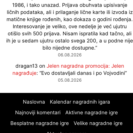
1986, i tako unazad. Prijava obuhvata upisivanje
ličnih podataka, ali i prilaganje lične karte ili izvoda iz
matične knjige rođenih, kao dokaza o godini rođenja.
Interesovanje je veliko, ove nedelje je već ujutru
otišlo svih 500 prijava. Nisam ispratila kad tačno, ali
ih je u sedam ujutru ostalo svega 200, a u podne nije
bilo nijedne dostupne.
”
06.08.2026
dragan13
on
Jelen nagradna promocija: Jelen
nagrađuje
: “
Evo dostavljali danas i po Vojvodini
”
05.08.2026
Naslovna
Kalendar nagradnih igara
Najnoviji komentari
Aktivne nagradne igre
Besplatne nagradne igre
Velike nagradne igre