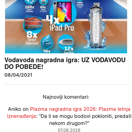
Vodavoda nagradna igra: UZ VODAVODU
DO POBEDE!
08/04/2021
Najnoviji komentari:
Aniko
on
Plazma nagradna igra 2026: Plazma letnja
iznenađenja
: “
Da li se mogu bodovi pokloniti, predati
nekom drugom?
”
07.08.2026