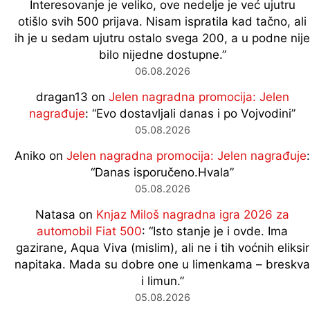
Interesovanje je veliko, ove nedelje je već ujutru
otišlo svih 500 prijava. Nisam ispratila kad tačno, ali
ih je u sedam ujutru ostalo svega 200, a u podne nije
bilo nijedne dostupne.
”
06.08.2026
dragan13
on
Jelen nagradna promocija: Jelen
nagrađuje
: “
Evo dostavljali danas i po Vojvodini
”
05.08.2026
Aniko
on
Jelen nagradna promocija: Jelen nagrađuje
:
“
Danas isporučeno.Hvala
”
05.08.2026
Natasa
on
Knjaz Miloš nagradna igra 2026 za
automobil Fiat 500
: “
Isto stanje je i ovde. Ima
gazirane, Aqua Viva (mislim), ali ne i tih voćnih eliksir
napitaka. Mada su dobre one u limenkama – breskva
i limun.
”
05.08.2026