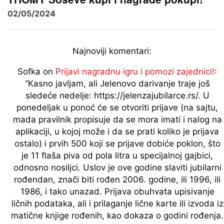
02/05/2024
Najnoviji komentari:
Sofka
on
Prijavi nagradnu igru i pomozi zajednici!
:
“
Kasno javljam, ali Jelenovo darivanje traje još
sledeće nedelje: https://jelenzajubilarce.rs/. U
ponedeljak u ponoć će se otvoriti prijave (na sajtu,
mada pravilnik propisuje da se mora imati i nalog na
aplikaciji, u kojoj može i da se prati koliko je prijava
ostalo) i prvih 500 koji se prijave dobiće poklon, što
je 11 flaša piva od pola litra u specijalnoj gajbici,
odnosno nosiljci. Uslov je ove godine slaviti jubilarni
rođendan, znači biti rođen 2006. godine, ili 1996, ili
1986, i tako unazad. Prijava obuhvata upisivanje
ličnih podataka, ali i prilaganje lične karte ili izvoda iz
matične knjige rođenih, kao dokaza o godini rođenja.