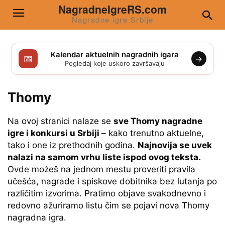
NagradneIgreRS.com
Nagradne igre Srbije
Kalendar aktuelnih nagradnih igara
📅
→
Pogledaj koje uskoro završavaju
Thomy
Na ovoj stranici nalaze se
sve Thomy nagradne
igre i konkursi u Srbiji
– kako trenutno aktuelne,
tako i one iz prethodnih godina.
Najnovija se uvek
nalazi na samom vrhu liste ispod ovog teksta.
Ovde možeš na jednom mestu proveriti pravila
učešća, nagrade i spiskove dobitnika bez lutanja po
različitim izvorima. Pratimo objave svakodnevno i
redovno ažuriramo listu čim se pojavi nova Thomy
nagradna igra.