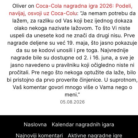
Oliver
on
Coca-Cola nagradna igra 2026: Podeli,
navijaj, osvoji uz Coca-Colu
: “
Ja nemam potrebu da
lažem, za razliku od Vas koji bez ijednog dokaza
olako nekoga nazivate lažovom. To što Vi niste
uspeli da unesete kod ne znači da drugi nisu. Prve
nagrade deljene su već 19. maja, što jasno pokazuje
da su se kodovi unosili i pre toga. Najvrednije
nagrade bile su dostupne od 2. i 16. juna, a sve je
jasno navedeno u pravilniku koji očigledno niste ni
pročitali. Pre nego što nekoga optužite da laže, bilo
bi pristojno da prvo proverite činjenice. U suprotnom,
Vaš komentar govori mnogo više o Vama nego o
meni.
”
05.08.2026
Naslovna
Kalendar nagradnih igara
Najnoviji komentari
Aktivne nagradne igre