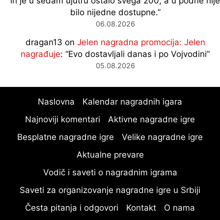
ih je u sedam ujutru ostalo svega 200, a u podne nije
bilo nijedne dostupne.
”
06.08.2026
dragan13
on
Jelen nagradna promocija: Jelen
nagrađuje
: “
Evo dostavljali danas i po Vojvodini
”
05.08.2026
Naslovna
Kalendar nagradnih igara
Najnoviji komentari
Aktivne nagradne igre
Besplatne nagradne igre
Velike nagradne igre
Aktualne prevare
Vodič i saveti o nagradnim igrama
Saveti za organizovanje nagradne igre u Srbiji
Česta pitanja i odgovori
Kontakt
O nama