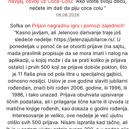
navijaj, osvoji uz Coca-Colu
: “
Ako volite svoju decu,
nećete im dati da piju coca colu
”
06.08.2026
Sofka
on
Prijavi nagradnu igru i pomozi zajednici!
:
“
Kasno javljam, ali Jelenovo darivanje traje još
sledeće nedelje: https://jelenzajubilarce.rs/. U
ponedeljak u ponoć će se otvoriti prijave (na sajtu,
mada pravilnik propisuje da se mora imati i nalog na
aplikaciji, u kojoj može i da se prati koliko je prijava
ostalo) i prvih 500 koji se prijave dobiće poklon, što
je 11 flaša piva od pola litra u specijalnoj gajbici,
odnosno nosiljci. Uslov je ove godine slaviti jubilarni
rođendan, znači biti rođen 2006. godine, ili 1996, ili
1986, i tako unazad. Prijava obuhvata upisivanje
ličnih podataka, ali i prilaganje lične karte ili izvoda iz
matične knjige rođenih, kao dokaza o godini rođenja.
Interesovanje je veliko, ove nedelje je već ujutru
otišlo svih 500 prijava. Nisam ispratila kad tačno, ali