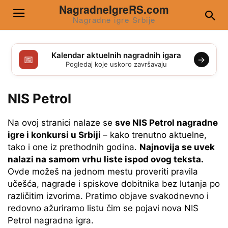
NagradneIgreRS.com
Nagradne igre Srbije
Kalendar aktuelnih nagradnih igara
📅
→
Pogledaj koje uskoro završavaju
NIS Petrol
Na ovoj stranici nalaze se
sve NIS Petrol nagradne
igre i konkursi u Srbiji
– kako trenutno aktuelne,
tako i one iz prethodnih godina.
Najnovija se uvek
nalazi na samom vrhu liste ispod ovog teksta.
Ovde možeš na jednom mestu proveriti pravila
učešća, nagrade i spiskove dobitnika bez lutanja po
različitim izvorima. Pratimo objave svakodnevno i
redovno ažuriramo listu čim se pojavi nova NIS
Petrol nagradna igra.