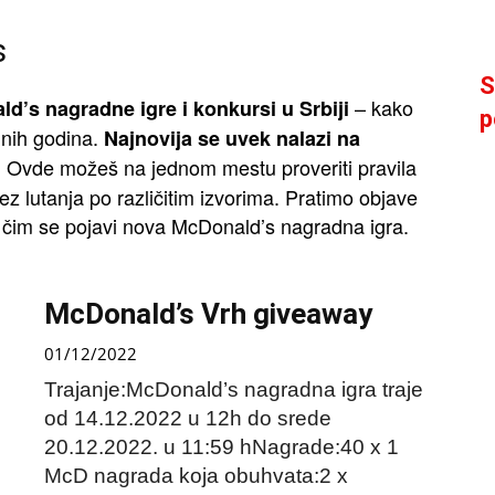
s
S
– kako
d’s nagradne igre i konkursi u Srbiji
p
dnih godina.
Najnovija se uvek nalazi na
Ovde možeš na jednom mestu proveriti pravila
.
z lutanja po različitim izvorima. Pratimo objave
 čim se pojavi nova McDonald’s nagradna igra.
McDonald’s Vrh giveaway
01/12/2022
Trajanje:McDonald’s nagradna igra traje
od 14.12.2022 u 12h do srede
20.12.2022. u 11:59 hNagrade:40 x 1
McD nagrada koja obuhvata:2 x