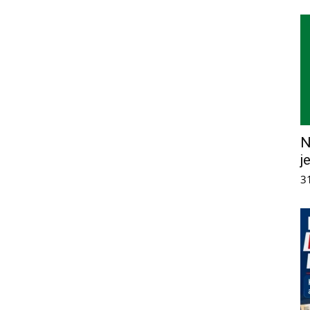
N
j
3