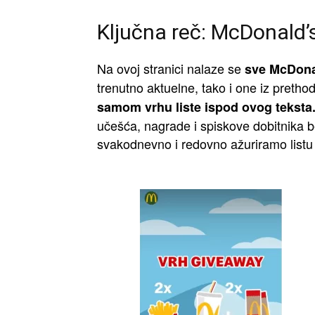
Ključna reč: McDonald’
Na ovoj stranici nalaze se
sve McDonal
trenutno aktuelne, tako i one iz pretho
samom vrhu liste ispod ovog teksta
učešća, nagrade i spiskove dobitnika be
svakodnevno i redovno ažuriramo listu