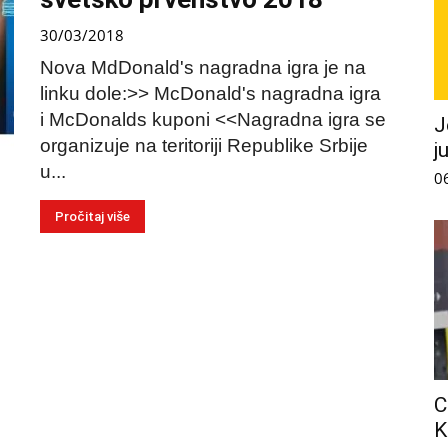
30/03/2018
Nova MdDonald's nagradna igra je na
linku dole:>> McDonald's nagradna igra
i McDonalds kuponi <<Nagradna igra se
J
organizuje na teritoriji Republike Srbije
j
u...
0
Pročitaj više
C
K