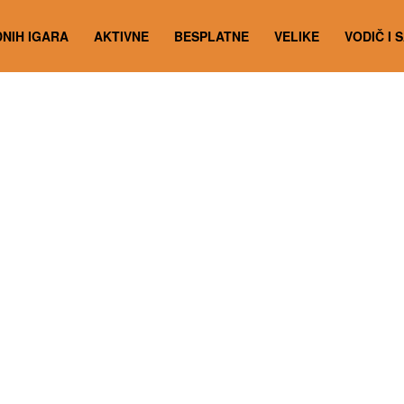
NIH IGARA
AKTIVNE
BESPLATNE
VELIKE
VODIČ I 