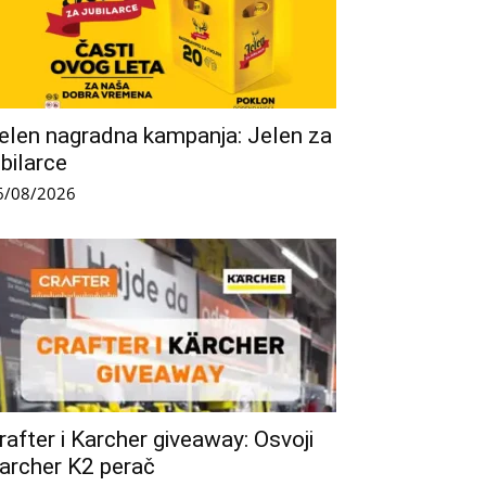
elen nagradna kampanja: Jelen za
ubilarce
6/08/2026
rafter i Karcher giveaway: Osvoji
archer K2 perač