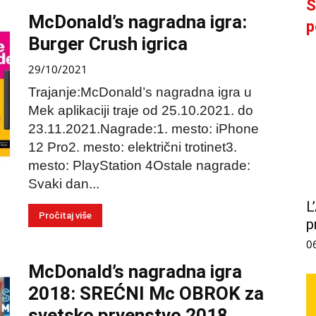
S
McDonald’s nagradna igra:
p
Burger Crush igrica
29/10/2021
Trajanje:McDonald’s nagradna igra u
Mek aplikaciji traje od 25.10.2021. do
23.11.2021.Nagrade:1. mesto: iPhone
12 Pro2. mesto: električni trotinet3.
mesto: PlayStation 4Ostale nagrade:
Svaki dan...
L
Pročitaj više
p
0
McDonald’s nagradna igra
2018: SREĆNI Mc OBROK za
svetsko prvenstvo 2018