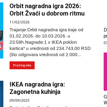
Orbit nagradna igra 2026:
Orbit Žvaći u dobrom ritmu
11/02/2026
D
Trajanje:Orbit nagradna igra traje od
p
01.02.2026. do 10.03.2026. u
23:59h.Nagrade:1 x IKEA poklon
0
kartica* u vrednosti od 234.743,00 RSD
(što odgovara vrednosti od 2.000...
Pročitaj više
IKEA nagradna igra:
Zagonetna kuhinja
G
09/09/2025