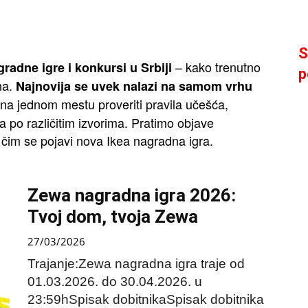
S
– kako trenutno
gradne igre i konkursi u Srbiji
p
na.
Najnovija se uvek nalazi na samom vrhu
 jednom mestu proveriti pravila učešća,
a po različitim izvorima. Pratimo objave
čim se pojavi nova Ikea nagradna igra.
Zewa nagradna igra 2026:
Tvoj dom, tvoja Zewa
27/03/2026
Trajanje:Zewa nagradna igra traje od
01.03.2026. do 30.04.2026. u
23:59hSpisak dobitnikaSpisak dobitnika