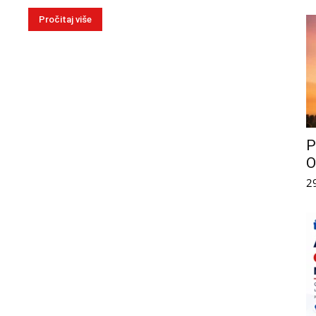
Pročitaj više
P
O
2