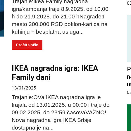
Trajanje:Ikea Family nagradna
0
igra/kampanja traje 8.9.2025. od 10.00
h do 21.9.2025. do 21.00 hNagrade:I
mesto 300.000 RSD poklon-kartica na
kuhinju + besplatna usluga...
Pročitaj više
IKEA nagradna igra: IKEA
P
Family dani
n
n
13/01/2025
0
Trajanje:OVa IKEA nagradna igra je
trajala od 13.01.2025. u 00:00 i traje do
09.02.2025. do 23:59 časovaVAŽNO!
Nova nagradna igra IKEA Srbije
dostupna je na...