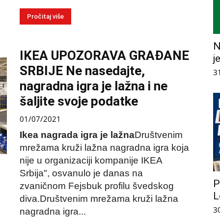
Pročitaj više
N
IKEA UPOZORAVA GRAĐANE
j
SRBIJE Ne nasedajte,
3
nagradna igra je lažna i ne
šaljite svoje podatke
01/07/2021
Ikea nagrada igra je lažna
Društvenim
mrežama kruži lažna nagradna igra koja
nije u organizaciji kompanije IKEA
Srbija", osvanulo je danas na
P
zvaničnom Fejsbuk profilu švedskog
L
diva.Društvenim mrežama kruži lažna
3
nagradna igra...