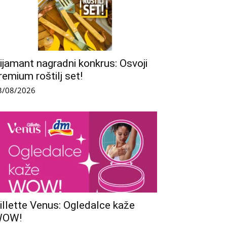
ijamant nagradni konkrus: Osvoji
remium roštilj set!
3/08/2026
illette Venus: Ogledalce kaže
WOW!