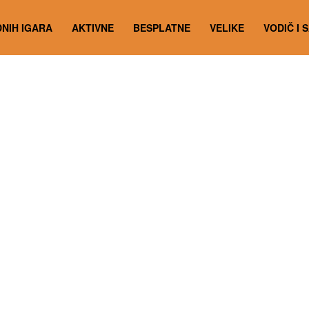
NIH IGARA
AKTIVNE
BESPLATNE
VELIKE
VODIČ I 