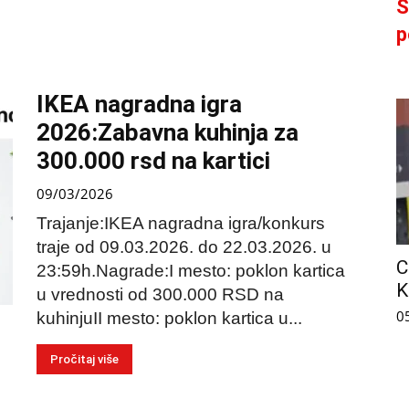
S
p
IKEA nagradna igra
2026:Zabavna kuhinja za
300.000 rsd na kartici
09/03/2026
Trajanje:IKEA nagradna igra/konkurs
traje od 09.03.2026. do 22.03.2026. u
C
23:59h.Nagrade:I mesto: poklon kartica
K
u vrednosti od 300.000 RSD na
0
kuhinjuII mesto: poklon kartica u...
Pročitaj više