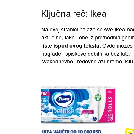
Ključna reč: Ikea
Na ovoj stranici nalaze se
sve Ikea na
aktuelne, tako i one iz prethodnih godi
Ovde možeš na
liste ispod ovog teksta.
nagrade i spiskove dobitnika bez lutanj
svakodnevno i redovno ažuriramo listu 