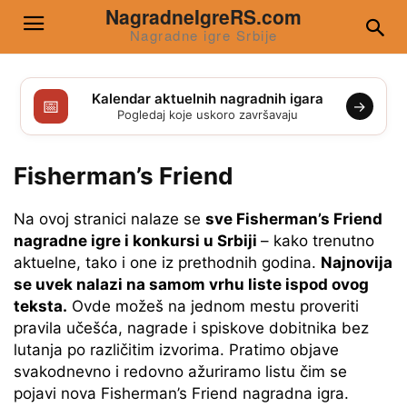
NagradneIgreRS.com
Nagradne igre Srbije
Kalendar aktuelnih nagradnih igara
📅
→
Pogledaj koje uskoro završavaju
Fisherman’s Friend
Na ovoj stranici nalaze se
sve Fisherman’s Friend
nagradne igre i konkursi u Srbiji
– kako trenutno
aktuelne, tako i one iz prethodnih godina.
Najnovija
se uvek nalazi na samom vrhu liste ispod ovog
teksta.
Ovde možeš na jednom mestu proveriti
pravila učešća, nagrade i spiskove dobitnika bez
lutanja po različitim izvorima. Pratimo objave
svakodnevno i redovno ažuriramo listu čim se
pojavi nova Fisherman’s Friend nagradna igra.