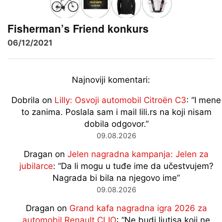
Fisherman’s Friend konkurs
06/12/2021
Najnoviji komentari:
Dobrila
on
Lilly: Osvoji automobil Citroën C3
: “
I mene
to zanima. Poslala sam i mail lili.rs na koji nisam
dobila odgovor.
”
09.08.2026
Dragan
on
Jelen nagradna kampanja: Jelen za
jubilarce
: “
Da li mogu u tuđe ime da učestvujem?
Nagrada bi bila na njegovo ime
”
09.08.2026
Dragan
on
Grand kafa nagradna igra 2026 za
automobil Renault CLIO
: “
Ne budi ljutisa koji ne