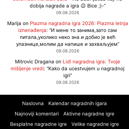
dobija nagrade a igra 😉 Bice ;)-
”
09.08.2026
Marija
on
Plazma nagradna igra 2026: Plazma letnja
iznenađenja
: “
И мене то занима,зато сам
питала,уколико неко зна и добио је већ
улазнице,молим да напише и захваљујем
”
09.08.2026
Mitrovic Dragana
on
Lidl nagradna igra: Tvoje
mišljenje vredi
: “
Kako da ucestvujem u nagradnoj
igri
”
09.08.2026
Naslovna
Kalendar nagradnih igara
Najnoviji komentari
Aktivne nagradne igre
Besplatne nagradne igre
Velike nagradne igre