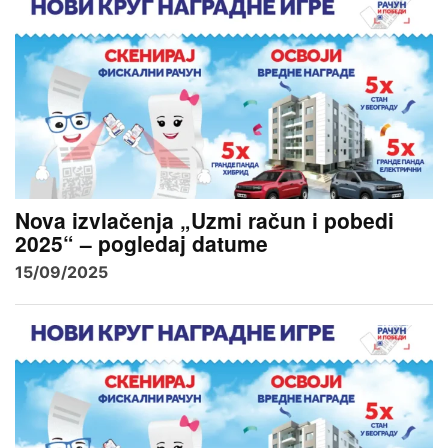
Nova izvlačenja „Uzmi račun i pobedi
2025“ – pogledaj datume
15/09/2025