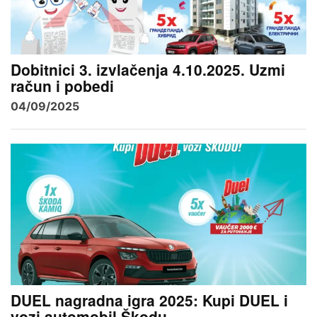
Dobitnici 3. izvlačenja 4.10.2025. Uzmi
račun i pobedi
04/09/2025
DUEL nagradna igra 2025: Kupi DUEL i
vozi automobil Škodu