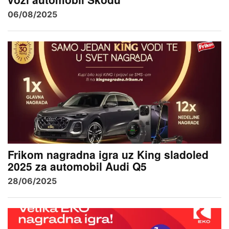
06/08/2025
Frikom nagradna igra uz King sladoled
2025 za automobil Audi Q5
28/06/2025