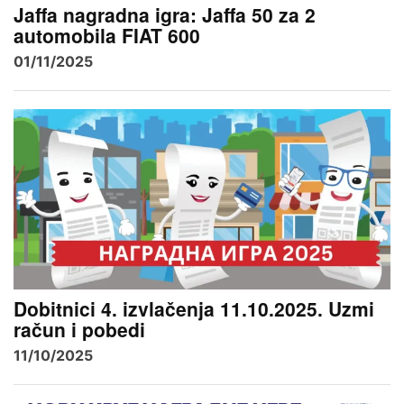
Jaffa nagradna igra: Jaffa 50 za 2
automobila FIAT 600
01/11/2025
Dobitnici 4. izvlačenja 11.10.2025. Uzmi
račun i pobedi
11/10/2025