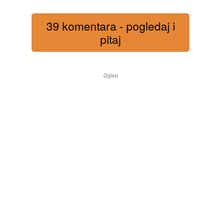
39 komentara - pogledaj i
pitaj
Oglasi