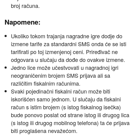
broj računa.
Napomene:
Ukoliko tokom trajanja nagradne igre dodje do
izmene tarife za standardni SMS onda će se isti
tarifirati po toj izmenjenoj ceni. Priređivač ne
odgovara u slučaju da dođe do ovakve izmene.
Jedno lice može učestvovati u nagradnoj igri
neograničenim brojem SMS prijava ali sa
različitim fiskalnim računima.
Svaki pojedinačni fiskalni račun može biti
iskorišćen samo jednom. U slučaju da fiskalni
račun s istim brojem (s istog fiskalnog isečka)
bude ponovo poslat od strane istog ili drugog lica
(s istog ili drugog mobilnog telefona) ta će prijava
biti proglašena nevažećom.