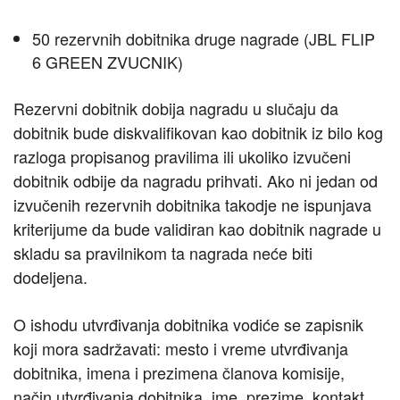
50 rezervnih dobitnika druge nagrade (JBL FLIP
6 GREEN ZVUCNIK)
Rezervni dobitnik dobija nagradu u slučaju da
dobitnik bude diskvalifikovan kao dobitnik iz bilo kog
razloga propisanog pravilima ili ukoliko izvučeni
dobitnik odbije da nagradu prihvati. Ako ni jedan od
izvučenih rezervnih dobitnika takodje ne ispunjava
kriterijume da bude validiran kao dobitnik nagrade u
skladu sa pravilnikom ta nagrada neće biti
dodeljena.
O ishodu utvrđivanja dobitnika vodiće se zapisnik
koji mora sadržavati: mesto i vreme utvrđivanja
dobitnika, imena i prezimena članova komisije,
način utvrđivanja dobitnika, ime, prezime, kontakt,