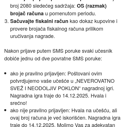
broj 2080 sledećeg sadržaja:
OS (razmak)
u pomenutom periodu.
brojač računa
kao dokaz kupovine i
Sačuvajte fiskalni račun
provere brojača fiskalnog računa prilikom
uručivanja nagrade.
Nakon prijave putem SMS poruke svaki učesnik
dobiće jednu od dve povratne SMS poruke:
ako je pravilno prijavljen: Poštovani ovim
potvrdjujemo vaše učešće u „NEVEROVATNO
SVEŽ I NEODOLJIV POKLON“ nagradnoj igri.
Nagradna igra traje do 14.12.2025. Hvala i
srećno!
ako nije pravilno prijavljen: Hvala na učešću, ali
ovaj broj računa je već iskorišćen. Nagradna igra
traje do 14.12.2025. Molimo Vas za adekvatan