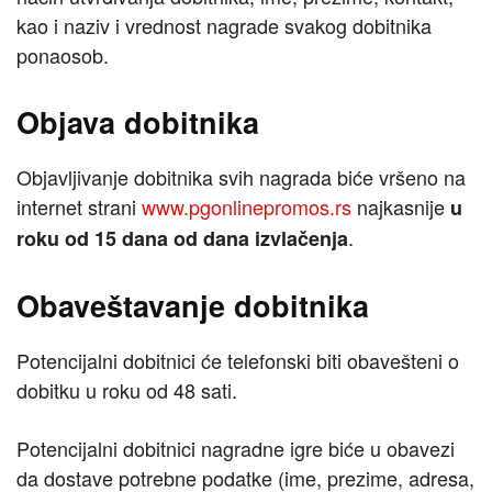
kao i naziv i vrednost nagrade svakog dobitnika
ponaosob.
Objava dobitnika
Objavljivanje dobitnika svih nagrada biće vršeno na
internet strani
www.pgonlinepromos.rs
najkasnije
u
.
roku od 15 dana od dana izvlačenja
Obaveštavanje dobitnika
Potencijalni dobitnici će telefonski biti obavešteni o
dobitku u roku od 48 sati.
Potencijalni dobitnici nagradne igre biće u obavezi
da dostave potrebne podatke (ime, prezime, adresa,