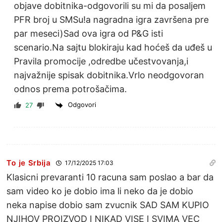
objave dobitnika-odgovorili su mi da posaljem
PFR broj u SMSu!a nagradna igra završena pre
par meseci)Sad ova igra od P&G isti
scenario.Na sajtu blokiraju kad hoćeš da uđeš u
Pravila promocije ,odredbe učestvovanja,i
najvažnije spisak dobitnika.Vrlo neodgovoran
odnos prema potrošačima.
Odgovori
27
To je Srbija
17/12/2025 17:03
Klasicni prevaranti 10 racuna sam poslao a bar da
sam video ko je dobio ima li neko da je dobio
neka napise dobio sam zvucnik SAD SAM KUPIO
NJIHOV PROIZVOD I NIKAD VISE I SVIMA VEC