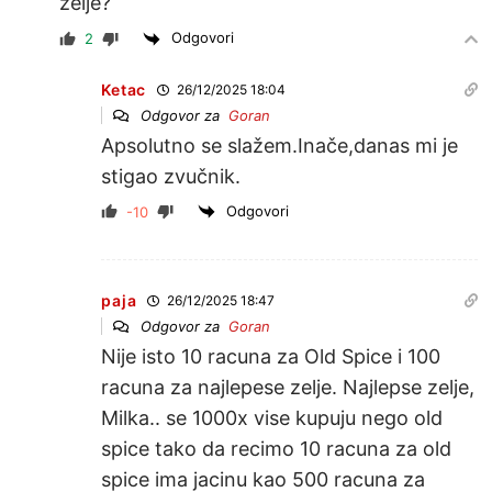
želje?
Odgovori
2
Ketac
26/12/2025 18:04
Odgovor za
Goran
Apsolutno se slažem.Inače,danas mi je
stigao zvučnik.
Odgovori
-10
paja
26/12/2025 18:47
Odgovor za
Goran
Nije isto 10 racuna za Old Spice i 100
racuna za najlepese zelje. Najlepse zelje,
Milka.. se 1000x vise kupuju nego old
spice tako da recimo 10 racuna za old
spice ima jacinu kao 500 racuna za