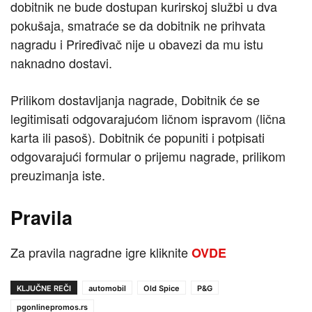
dobitnik ne bude dostupan kurirskoj službi u dva
pokušaja, smatraće se da dobitnik ne prihvata
nagradu i Priređivač nije u obavezi da mu istu
naknadno dostavi.
Prilikom dostavljanja nagrade, Dobitnik će se
legitimisati odgovarajućom ličnom ispravom (lična
karta ili pasoš). Dobitnik će popuniti i potpisati
odgovarajući formular o prijemu nagrade, prilikom
preuzimanja iste.
Pravila
Za pravila nagradne igre kliknite
OVDE
KLJUČNE REČI
automobil
Old Spice
P&G
pgonlinepromos.rs