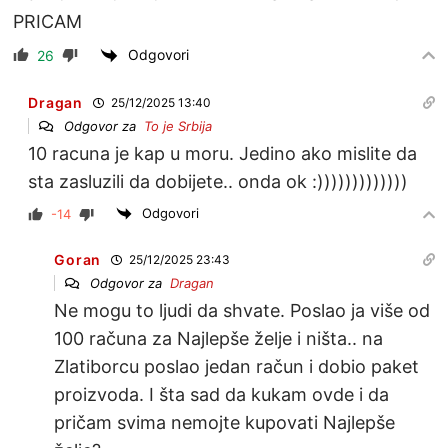
PRICAM
Odgovori
26
Dragan
25/12/2025 13:40
Odgovor za
To je Srbija
10 racuna je kap u moru. Jedino ako mislite da
sta zasluzili da dobijete.. onda ok :)))))))))))))
Odgovori
-14
Goran
25/12/2025 23:43
Odgovor za
Dragan
Ne mogu to ljudi da shvate. Poslao ja više od
100 računa za Najlepše želje i ništa.. na
Zlatiborcu poslao jedan račun i dobio paket
proizvoda. I šta sad da kukam ovde i da
pričam svima nemojte kupovati Najlepše