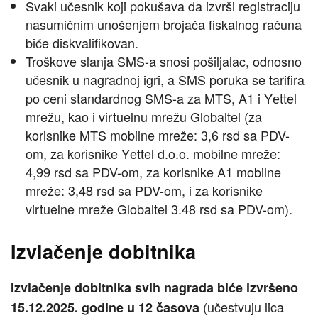
Svaki učesnik koji pokušava da izvrši registraciju
nasumičnim unošenjem brojača fiskalnog računa
biće diskvalifikovan.
Troškove slanja SMS-a snosi pošiljalac, odnosno
učesnik u nagradnoj igri, a SMS poruka se tarifira
po ceni standardnog SMS-a za MTS, A1 i Yеttel
mrežu, kao i virtuelnu mrežu Globaltel (za
korisnike MTS mobilne mreže: 3,6 rsd sa PDV-
om, za korisnike Yеttel d.o.o. mobilne mreže:
4,99 rsd sa PDV-om, za korisnike A1 mobilne
mreže: 3,48 rsd sa PDV-om, i za korisnike
virtuelne mreže Globaltel 3.48 rsd sa PDV-om).
Izvlačenje dobitnika
Izvlačenje dobitnika svih nagrada biće izvršeno
(učestvuju lica
15.12.2025. godine u 12 časova