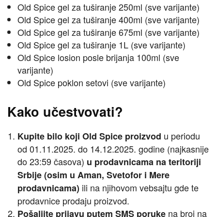
Old Spice gel za tuširanje 250ml (sve varijante)
Old Spice gel za tuširanje 400ml (sve varijante)
Old Spice gel za tuširanje 675ml (sve varijante)
Old Spice gel za tuširanje 1L (sve varijante)
Old Spice losion posle brijanja 100ml (sve
varijante)
Old Spice poklon setovi (sve varijante)
Kako učestvovati?
u periodu
Kupite bilo koji Old Spice proizvod
od 01.11.2025. do 14.12.2025. godine (najkasnije
do 23:59 časova)
u prodavnicama na teritoriji
Srbije (osim u Aman, Svetofor i Mere
ili na njihovom vebsajtu gde te
prodavnicama)
prodavnice prodaju proizvod.
na broj na
Pošaljite prijavu putem SMS poruke