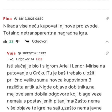
Fica
18/12/2025 08:50
Nikada vise neću kupovati njihove proizvode.
Totalno netransparentna nagradna igra.
Odgovori
23
Vuja
18/12/2025 11:12
Odgovor za
Fica
Isti slučaj je bio i s igrom Ariel i Lenor-Mirise na
putovanje u Grčku!Tu je baš trebalo uložiti
prilično veliku sumu novca kupovinom 3
različita artikla.Nigde objave dobitnika,na
mejlove sam dobila odgovore koji blage veze
nemaju s postavljenih pitanjima(Zašto nema
više objave te igre na sajtu,zašto nema javne