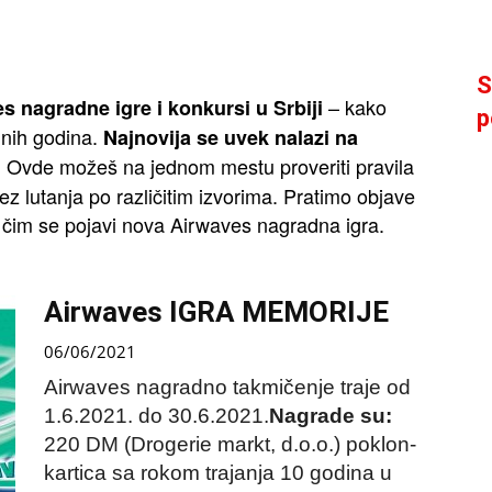
S
– kako
s nagradne igre i konkursi u Srbiji
p
dnih godina.
Najnovija se uvek nalazi na
Ovde možeš na jednom mestu proveriti pravila
.
z lutanja po različitim izvorima. Pratimo objave
 čim se pojavi nova Airwaves nagradna igra.
Airwaves IGRA MEMORIJE
06/06/2021
Airwaves nagradno takmičenje traje od
1.6.2021. do 30.6.2021.
Nagrade su:
220 DM (Drogerie markt, d.o.o.) poklon-
kartica sa rokom trajanja 10 godina u