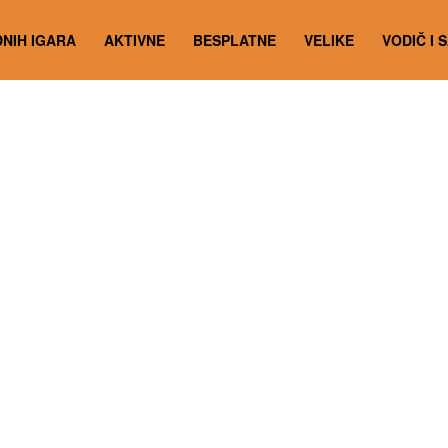
NIH IGARA
AKTIVNE
BESPLATNE
VELIKE
VODIČ I 