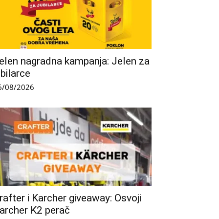
elen nagradna kampanja: Jelen za
ubilarce
6/08/2026
rafter i Karcher giveaway: Osvoji
archer K2 perač