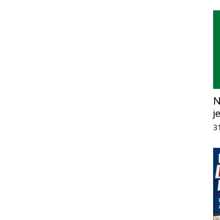
N
j
3