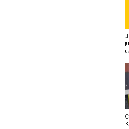
J
j
0
C
K