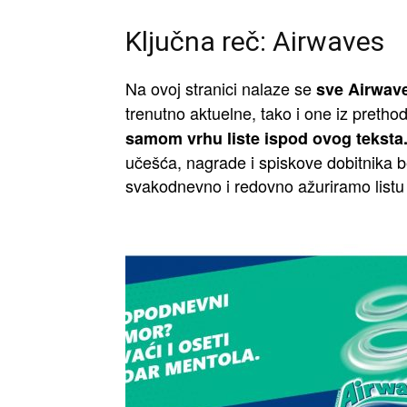
Ključna reč: Airwaves
Na ovoj stranici nalaze se
sve Airwave
trenutno aktuelne, tako i one iz pretho
samom vrhu liste ispod ovog teksta
učešća, nagrade i spiskove dobitnika be
svakodnevno i redovno ažuriramo listu