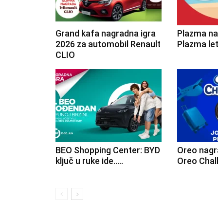
Grand kafa nagradna igra
Plazma na
2026 za automobil Renault
Plazma le
CLIO
BEO Shopping Center: BYD
Oreo nagr
ključ u ruke ide…..
Oreo Chal