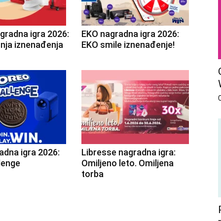
gradna igra 2026:
EKO nagradna igra 2026:
tnja iznenađenja
EKO smile iznenađenje!
adna igra 2026:
Libresse nagradna igra:
lenge
Omiljeno leto. Omiljena
torba