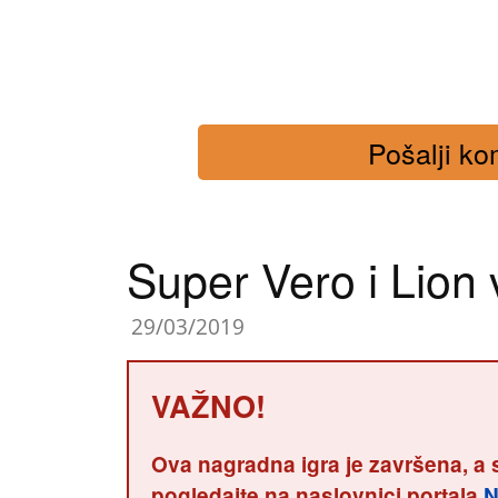
Pošalji kom
Super Vero i Lion
29/03/2019
VAŽNO!
Ova nagradna igra je završena, a 
pogledajte na naslovnici portala
N