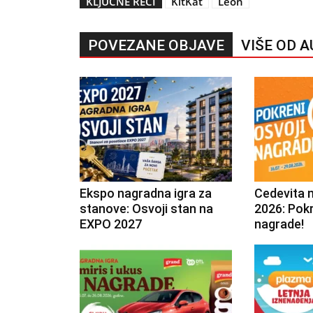
KLJUČNE REČI
KitKat
Leon
POVEZANE OBJAVE
VIŠE OD 
Ekspo nagradna igra za
Cedevita 
stanove: Osvoji stan na
2026: Pokr
EXPO 2027
nagrade!