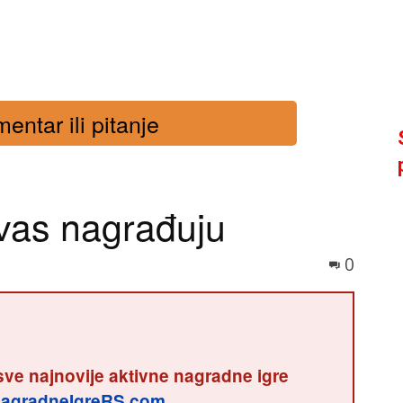
entar ili pitanje
 vas nagrađuju
0
sve najnovije aktivne nagradne igre
agradneIgreRS.com
.