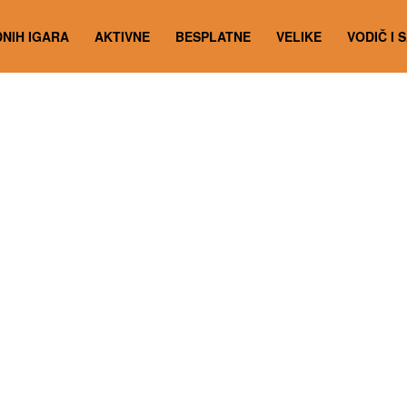
NIH IGARA
AKTIVNE
BESPLATNE
VELIKE
VODIČ I 