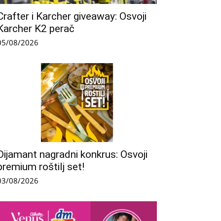
Crafter i Karcher giveaway: Osvoji
Karcher K2 perač
05/08/2026
Dijamant nagradni konkrus: Osvoji
premium roštilj set!
03/08/2026