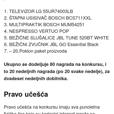
TELEVIZOR LG 55UR74003LB
ŠTAPNI USISIVAČ BOSCH BCS711XXL
MULTIPRAKTIK BOSCH MUM54251
NESPRESSO VERTUO POP
BEŽIČNE SLUŠALICE JBL TUNE 520BT WHITE
BEŽIČNI ZVUČNIK JBL GO Essential Black
– 20.Poklon paket proizvoda
Ukupno se dodeljuje 80 nagrada na konkursu, i
to 20 nedeljnih nagrada (po 20 svake nedelje), za
dvadeset nedeljnih dobitnika.
Pravo učešća
Pravo učešća na konkursu imaju sva punoletna
fizička lica koja su korisnici internet mreže sa