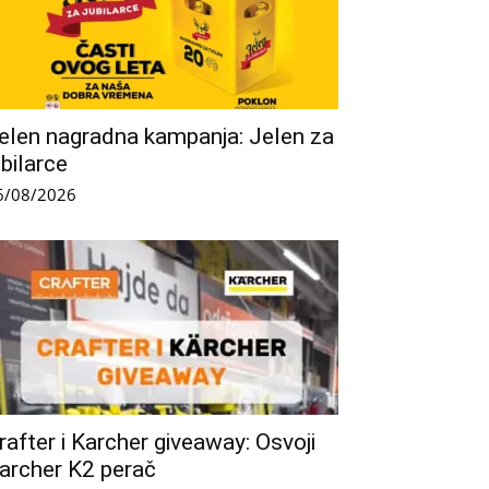
elen nagradna kampanja: Jelen za
ubilarce
6/08/2026
rafter i Karcher giveaway: Osvoji
archer K2 perač