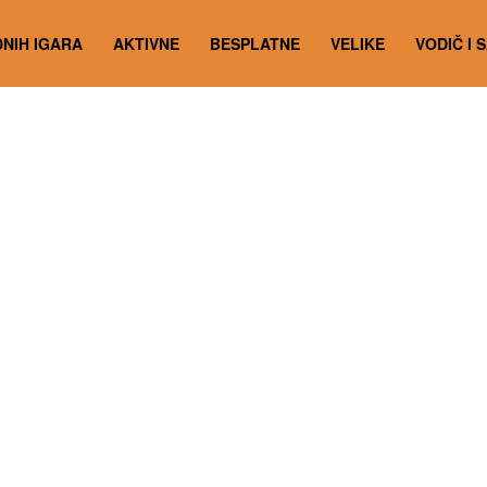
NIH IGARA
AKTIVNE
BESPLATNE
VELIKE
VODIČ I 