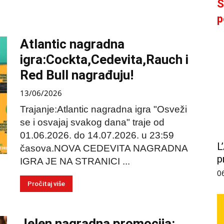
S
p
Atlantic nagradna
igra:Cockta,Cedevita,Rauch i
Red Bull nagrađuju!
13/06/2026
Trajanje:Atlantic nagradna igra "Osveži
se i osvajaj svakog dana" traje od
01.06.2026. do 14.07.2026. u 23:59
L
časova.NOVA CEDEVITA NAGRADNA
p
IGRA JE NA STRANICI ...
0
Pročitaj više
Jelen nagradna promocija: