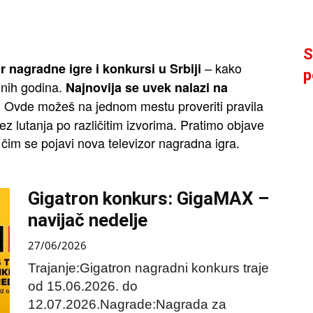
S
– kako
or nagradne igre i konkursi u Srbiji
p
dnih godina.
Najnovija se uvek nalazi na
Ovde možeš na jednom mestu proveriti pravila
.
z lutanja po različitim izvorima. Pratimo objave
čim se pojavi nova televizor nagradna igra.
Gigatron konkurs: GigaMAX –
navijač nedelje
27/06/2026
Trajanje:Gigatron nagradni konkurs traje
od 15.06.2026. do
12.07.2026.Nagrade:Nagrada za