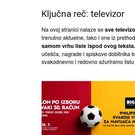
Ključna reč: televizor
Na ovoj stranici nalaze se
sve televiz
trenutno aktuelne, tako i one iz pretho
samom vrhu liste ispod ovog teksta
učešća, nagrade i spiskove dobitnika be
svakodnevno i redovno ažuriramo listu 