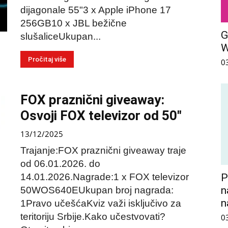
dijagonale 55"3 x Apple iPhone 17
256GB10 x JBL bežične
G
slušaliceUkupan...
Pročitaj više
0
FOX praznični giveaway:
Osvoji FOX televizor od 50″
13/12/2025
Trajanje:FOX praznični giveaway traje
od 06.01.2026. do
14.01.2026.Nagrade:1 x FOX televizor
P
n
50WOS640EUkupan broj nagrada:
n
1Pravo učešćaKviz važi isključivo za
teritoriju Srbije.Kako učestvovati?
0