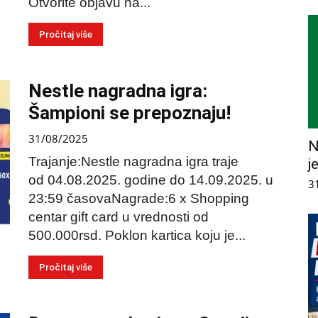
Otvorite objavu na...
Pročitaj više
Nestle nagradna igra:
Šampioni se prepoznaju!
31/08/2025
N
Trajanje:Nestle nagradna igra traje
j
od 04.08.2025. godine do 14.09.2025. u
3
23:59 časovaNagrade:6 x Shopping
centar gift card u vrednosti od
500.000rsd. Poklon kartica koju je...
Pročitaj više