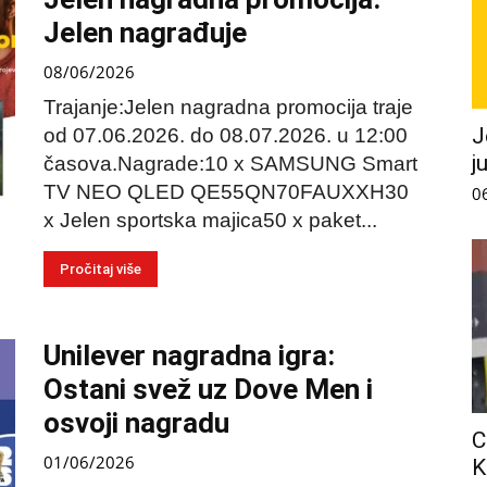
Jelen nagrađuje
08/06/2026
Trajanje:Jelen nagradna promocija traje
J
od 07.06.2026. do 08.07.2026. u 12:00
j
časova.Nagrade:10 x SAMSUNG Smart
TV NEO QLED QE55QN70FAUXXH30
0
x Jelen sportska majica50 x paket...
Pročitaj više
Unilever nagradna igra:
Ostani svež uz Dove Men i
osvoji nagradu
C
01/06/2026
K