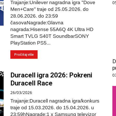
Trajanje:Unilever nagradna igra "Dove
0
Men+Care" traje od 25.05.2026. do
28.06.2026. do 23:59
časovaNagrade:Glavna
nagrada:Hisense 55A6Q 4K Ultra HD
Smart TVLG S40T SoundbarSONY
PlayStation PS5...
Pročitaj više
D
p
Duracell igra 2026: Pokreni
0
Duracell Race
26/03/2026
Trajanje:Duracell nagradna igra/konkurs
traje od 15.03.2026. do 15.04.2026. u
23:59hNagrade:1 x Samsung televizor