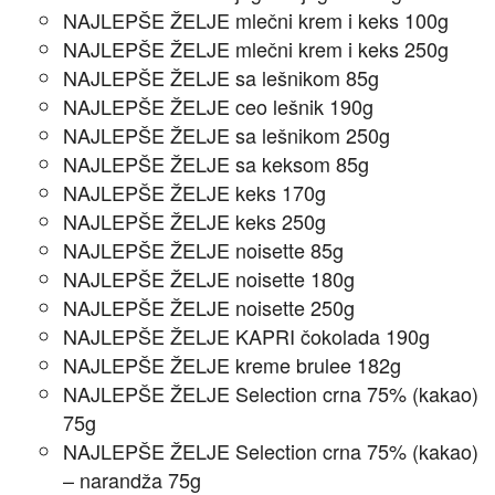
NAJLEPŠE ŽELJE mlečni krem i keks 100g
NAJLEPŠE ŽELJE mlečni krem i keks 250g
NAJLEPŠE ŽELJE sa lešnikom 85g
NAJLEPŠE ŽELJE ceo lešnik 190g
NAJLEPŠE ŽELJE sa lešnikom 250g
NAJLEPŠE ŽELJE sa keksom 85g
NAJLEPŠE ŽELJE keks 170g
NAJLEPŠE ŽELJE keks 250g
NAJLEPŠE ŽELJE noisette 85g
NAJLEPŠE ŽELJE noisette 180g
NAJLEPŠE ŽELJE noisette 250g
NAJLEPŠE ŽELJE KAPRI čokolada 190g
NAJLEPŠE ŽELJE kreme brulee 182g
NAJLEPŠE ŽELJE Selection crna 75% (kakao)
75g
NAJLEPŠE ŽELJE Selection crna 75% (kakao)
– narandža 75g