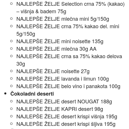
NAJLEPŠE ŽELJE Selection crna 75% (kakao)
– višnja & badem 75g
NAJLEPŠE ŽELJE mlečna mini 5g/150g
NAJLEPŠE ŽELJE crna 75% kakao del. mini
5g/150g
NAJLEPŠE ŽELJE mini noisette 135g
NAJLEPŠE ŽELJE mlečna 30g AA
NAJLEPŠE ŽELJE crna sa 75% kakao delova
30g
NAJLEPŠE ŽELJE noisette 27g
NAJLEPŠE ŽELJE lavanda i limun 100g
NAJLEPŠE ŽELJE belo vino i panakota 100g
Čokoladni deserti
NAJLEPŠE ŽELJE desert NOUGAT 188g
NAJLEPŠE ŽELJE KAPRI desert 98g
NAJLEPŠE ŽELJE desert krispi višnja 195g
NAJLEPŠE ŽELJE desert krispi šljiva 195g