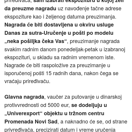
sam izabrati ekspozituru u kojoj želi
uz navođenje tačne adrese
da preuzme nagradu
ekspoziture kao i željenog datuma preuzimanja.
Nagrada će biti dostavljena u okviru usluge
Danas za sutra-Uručenje u pošti po modelu
, preuzimanje nagrada
„neka pošiljka čeka Vas“
svakim radnim danom ponedeljak-petak u izabranoj
ekspozituri, u skladu sa radnim vremenom iste.
Nagrade će biti raspoložive za preuzimanje u
isporučenoj pošti 15 radnih dana, nakon čega se
vraćaju priređivaču.
, vaučer za putovanje u dinarskoj
Glavna nagrada
protivvrednosti od 5000 eur,
se dodeljuju u
„Univerexport“ objektu u tržnom centru
, a naknadno će se, od strane
Promenada Novi Sad
privređivača, precizirati datum i vreme uručenja