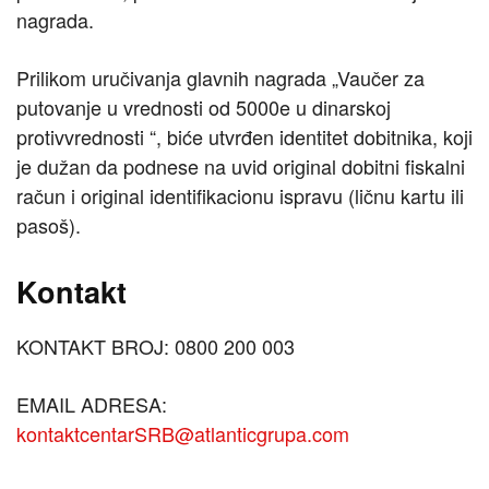
nagrada.
Prilikom uručivanja glavnih nagrada „Vaučer za
putovanje u vrednosti od 5000e u dinarskoj
protivvrednosti “, biće utvrđen identitet dobitnika, koji
je dužan da podnese na uvid original dobitni fiskalni
račun i original identifikacionu ispravu (ličnu kartu ili
pasoš).
Kontakt
KONTAKT BROJ: 0800 200 003
EMAIL ADRESA:
kontaktcentarSRB@atlanticgrupa.com