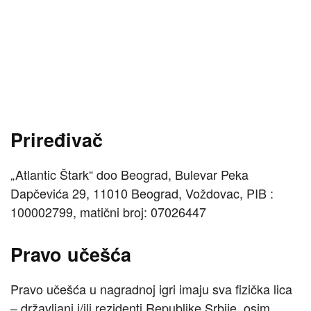
Priređivač
„Atlantic Štark“ doo Beograd, Bulevar Peka
Dapčevića 29, 11010 Beograd, Voždovac, PIB :
100002799, matični broj: 07026447
Pravo učešća
Pravo učešća u nagradnoj igri imaju sva fizička lica
– državljani i/ili rezidenti Republike Srbije, osim