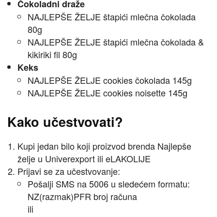
Čokoladni draže
NAJLEPŠE ŽELJE štapići mlečna čokolada
80g
NAJLEPŠE ŽELJE štapići mlečna čokolada &
kikiriki fil 80g
Keks
NAJLEPŠE ŽELJE cookies čokolada 145g
NAJLEPŠE ŽELJE cookies noisette 145g
Kako učestvovati?
Kupi jedan bilo koji proizvod brenda Najlepše
želje u Univerexport ili eLAKOLIJE
Prijavi se za učestvovanje:
Pošalji SMS na 5006 u sledećem formatu:
NZ(razmak)PFR broj računa
ili