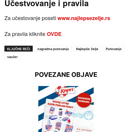
Učestvovanje i pravila
Za učestovanje poseti
www.najlepsezelje.rs
Za pravila kliknite
OVDE
KLJUČNE REČI
nagradna putovanja
Najlepše želje
Putovanje
vaučer
POVEZANE OBJAVE