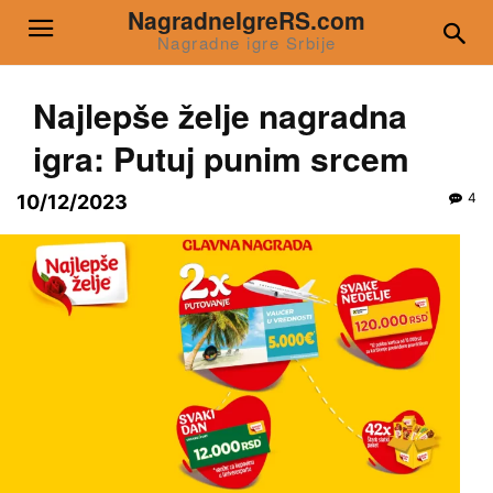
NagradneIgreRS.com
Nagradne igre Srbije
Najlepše želje nagradna
igra: Putuj punim srcem
4
10/12/2023