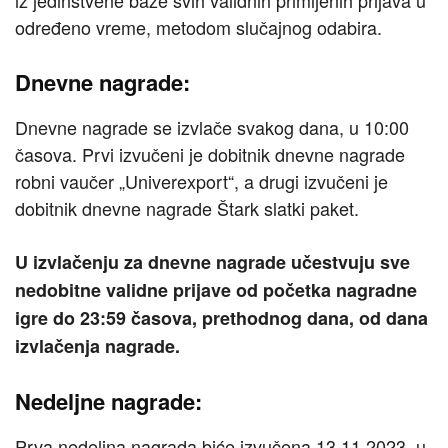
iz jedinstvene baze svih validnih primljenih prijava u
određeno vreme, metodom slučajnog odabira.
Dnevne nagrade:
Dnevne nagrade se izvlače svakog dana, u 10:00
časova. Prvi izvučeni je dobitnik dnevne nagrade
robni vaučer „Univerexport“, a drugi izvučeni je
dobitnik dnevne nagrade Štark slatki paket.
U izvlačenju za dnevne nagrade učestvuju sve
nedobitne validne prijave od početka nagradne
igre do 23:59 časova, prethodnog dana, od dana
izvlačenja nagrade.
Nedeljne nagrade:
Prva nedeljna nagrada biće izvučena 13.11.2023. u