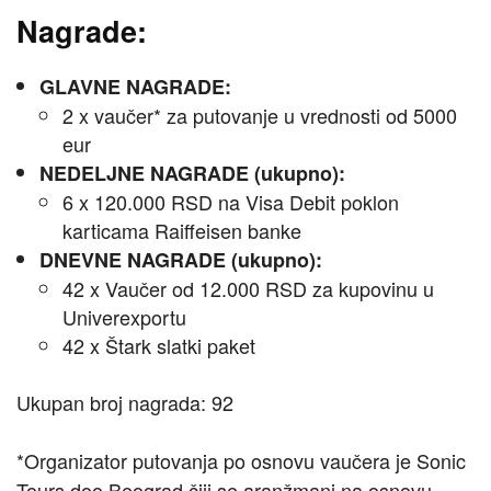
Nagrade:
GLAVNE NAGRADE:
2 x vaučer* za putovanje u vrednosti od 5000
eur
NEDELJNE NAGRADE (ukupno):
6 x 120.000 RSD na Visa Debit poklon
karticama Raiffeisen banke
DNEVNE NAGRADE (ukupno):
42 x Vaučer od 12.000 RSD za kupovinu u
Univerexportu
42 x Štark slatki paket
Ukupan broj nagrada: 92
*Organizator putovanja po osnovu vaučera je Sonic
Tours doo Beograd čiji se aranžmani na osnovu