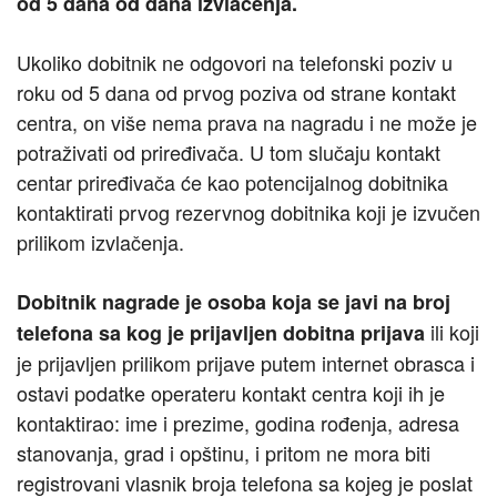
od 5 dana od dana izvlačenja.
Ukoliko dobitnik ne odgovori na telefonski poziv u
roku od 5 dana od prvog poziva od strane kontakt
centra, on više nema prava na nagradu i ne može je
potraživati od priređivača. U tom slučaju kontakt
centar priređivača će kao potencijalnog dobitnika
kontaktirati prvog rezervnog dobitnika koji je izvučen
prilikom izvlačenja.
Dobitnik nagrade je osoba koja se javi na broj
ili koji
telefona sa kog je prijavljen dobitna prijava
je prijavljen prilikom prijave putem internet obrasca i
ostavi podatke operateru kontakt centra koji ih je
kontaktirao: ime i prezime, godina rođenja, adresa
stanovanja, grad i opštinu, i pritom ne mora biti
registrovani vlasnik broja telefona sa kojeg je poslat