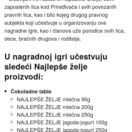
zaposlenih lica kod Priređivača i svih povezanih
pravnih lica, kao i bilo kojeg drugog pravnog
subjekta koji učestvuje u organizovanju ove
nagradne igre, kao i članova uže porodice ovih lica,
dece, bračnih drugova i roditelja.
U nagradnoj igri učestvuju
sledeći Najlepše želje
proizvodi:
Čokoladne table
NAJLEPŠE ŽELJE mlečna 90g
NAJLEPŠE ŽELJE mlečna 200g
NAJLEPŠE ŽELJE mlečna 250g
NAJLEPŠE ŽELJE jagoda-jogurt 100g
NAJLEPŠE ŽELJE jagoda-jogurt 250g