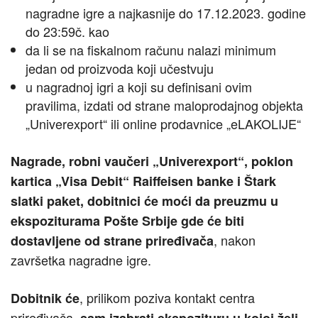
nagradne igre a najkasnije do 17.12.2023. godine
do 23:59č. kao
da li se na fiskalnom računu nalazi minimum
jedan od proizvoda koji učestvuju
u nagradnoj igri a koji su definisani ovim
pravilima, izdati od strane maloprodajnog objekta
„Univerexport“ ili online prodavnice „eLAKOLIJE“
Nagrade, robni vaučeri „Univerexport“, poklon
kartica „Visa Debit“ Raiffeisen banke i Štark
slatki paket, dobitnici će moći da preuzmu u
ekspoziturama Pošte Srbije gde će biti
, nakon
dostavljene od strane priređivača
završetka nagradne igre.
, prilikom poziva kontakt centra
Dobitnik će
priređivača,