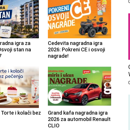
radna igra za
Cedevita nagradna igra
svoji stan na
2026: Pokreni CE i osvoji
7
nagrade!
 Torte i kolači bez
Grand kafa nagradna igra
2026 za automobil Renault
CLIO