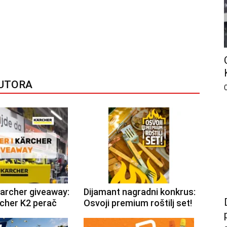
AUTORA
Karcher giveaway:
Dijamant nagradni konkrus:
rcher K2 perač
Osvoji premium roštilj set!