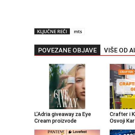
KLJUČNE REČI
mts
POVEZANE OBJAVE
VIŠE OD 
L’Adria giveaway za Eye
Crafter i 
Cream proizvode
Osvoji Ka