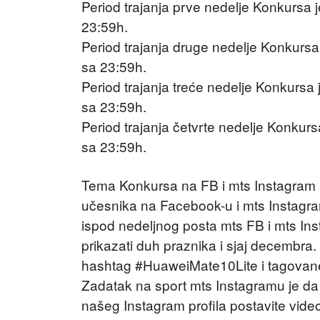
Period trajanja prve nedelje Konkursa 
23:59h.
Period trajanja druge nedelje Konkurs
sa 23:59h.
Period trajanja treće nedelje Konkursa
sa 23:59h.
Period trajanja četvrte nedelje Konkur
sa 23:59h.
Tema Konkursa na FB i mts Instagram s
učesnika na Facebook-u i mts Instagra
ispod nedeljnog posta mts FB i mts Inst
prikazati duh praznika i sjaj decembra
hashtag #HuaweiMate10Lite i tagovane
Zadatak na sport mts Instagramu je d
našeg Instagram profila postavite vid