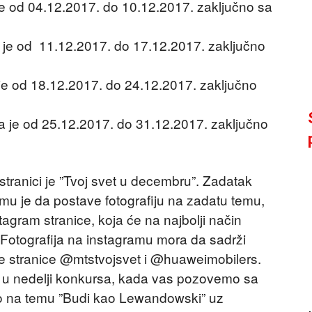
je od 04.12.2017. do 10.12.2017. zaključno sa
a je od 11.12.2017. do 17.12.2017. zaključno
 je od 18.12.2017. do 24.12.2017. zaključno
sa je od 25.12.2017. do 31.12.2017. zaključno
tranici je ”Tvoj svet u decembru”. Zadatak
mu je da postave fotografiju na zadatu temu,
agram stranice, koja će na najbolji način
. Fotografija na instagramu mora da sadrži
 stranice @mtstvojsvet i @huaweimobilers.
a u nedelji konkursa, kada vas pozovemo sa
eo na temu ”Budi kao Lewandowski” uz