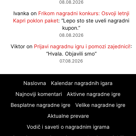
08.08.2026
Ivanka
on
Frikom nagradni konkurs: Osvoji letnji
Kapri poklon paket
: “
Lepo sto ste uveli nagradni
kupon.
”
08.08.2026
Viktor
on
Prijavi nagradnu igru i pomozi zajednici!
:
“
Hvala. Objavili smo
”
07.08.2026
Naslovna
Kalendar nagradnih igara
Najnoviji komentari
Aktivne nagradne igre
Besplatne nagradne igre
Velike nagradne igre
Aktualne prevare
Vodič i saveti o nagradnim igrama