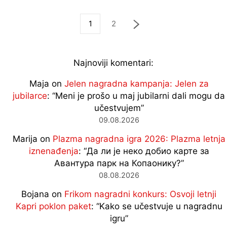
1
2
Najnoviji komentari:
Maja
on
Jelen nagradna kampanja: Jelen za
jubilarce
: “
Meni je prošo u maj jubilarni dali mogu da
učestvujem
”
09.08.2026
Marija
on
Plazma nagradna igra 2026: Plazma letnja
iznenađenja
: “
Да ли је неко добио карте за
Авантура парк на Копаонику?
”
08.08.2026
Bojana
on
Frikom nagradni konkurs: Osvoji letnji
Kapri poklon paket
: “
Kako se učestvuje u nagradnu
igru
”