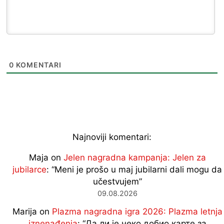
0
KOMENTARI
Najnoviji komentari:
Maja
on
Jelen nagradna kampanja: Jelen za
jubilarce
: “
Meni je prošo u maj jubilarni dali mogu da
učestvujem
”
09.08.2026
Marija
on
Plazma nagradna igra 2026: Plazma letnja
iznenađenja
: “
Да ли је неко добио карте за