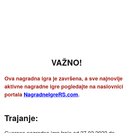
VAŽNO!
Ova nagradna igra je završena, a sve najnovije
aktivne nagradne igre pogledajte na naslovnici
portala
NagradneIgreRS.com
.
Trajanje:
Guarana nagradna igra traje od 27.02.2022 do