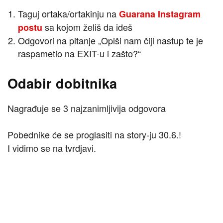
Taguj ortaka/ortakinju na
Guarana Instagram
sa kojom želiš da ideš
postu
Odgovori na pitanje „Opiši nam čiji nastup te je
raspametio na EXIT-u i zašto?“
Odabir dobitnika
Nagrađuje se 3 najzanimljivija odgovora
Pobednike će se proglasiti na story-ju 30.6.!
I vidimo se na tvrdjavi.