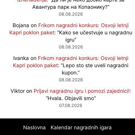
Авантура парк на Копаонику?
”
08.08.2026
Bojana
on
Frikom nagradni konkurs: Osvoji letnji
Kapri poklon paket
: “
Kako se učestvuje u nagradnu
igru
”
08.08.2026
Ivanka
on
Frikom nagradni konkurs: Osvoji letnji
Kapri poklon paket
: “
Lepo sto ste uveli nagradni
kupon.
”
08.08.2026
Viktor
on
Prijavi nagradnu igru i pomozi zajednici!
:
“
Hvala. Objavili smo
”
07.08.2026
Naslovna
Kalendar nagradnih igara