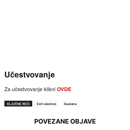
Učestvovanje
Za učestvovanje klikni
OVDE
KLJUČNE REČI
Exit ulaznice
Guarana
POVEZANE OBJAVE