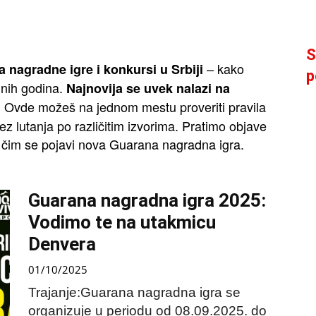
S
– kako
 nagradne igre i konkursi u Srbiji
p
dnih godina.
Najnovija se uvek nalazi na
Ovde možeš na jednom mestu proveriti pravila
.
z lutanja po različitim izvorima. Pratimo objave
 čim se pojavi nova Guarana nagradna igra.
Guarana nagradna igra 2025:
Vodimo te na utakmicu
Denvera
01/10/2025
Trajanje:Guarana nagradna igra se
organizuje u periodu od 08.09.2025. do