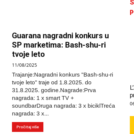
S
p
Guarana nagradni konkurs u
SP marketima: Bash-shu-ri
tvoje leto
11/08/2025
Trajanje:Nagradni konkurs "Bash-shu-ri
tvoje leto" traje od 1.8.2025. do
L
31.8.2025. godine.Nagrade:Prva
p
nagrada: 1 x smart TV +
0
soundbarDruga nagrada: 3 x biciklTreća
nagrada: 3 x...
Pročitaj više