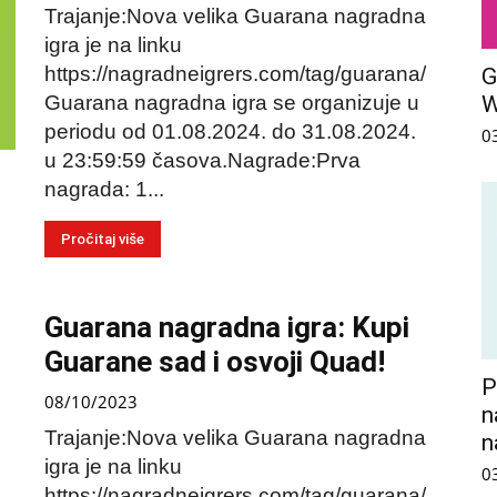
Trajanje:Nova velika Guarana nagradna
igra je na linku
https://nagradneigrers.com/tag/guarana/
G
Guarana nagradna igra se organizuje u
periodu od 01.08.2024. do 31.08.2024.
0
u 23:59:59 časova.Nagrade:Prva
nagrada: 1...
Pročitaj više
Guarana nagradna igra: Kupi
Guarane sad i osvoji Quad!
P
08/10/2023
n
Trajanje:Nova velika Guarana nagradna
n
igra je na linku
0
https://nagradneigrers.com/tag/guarana/