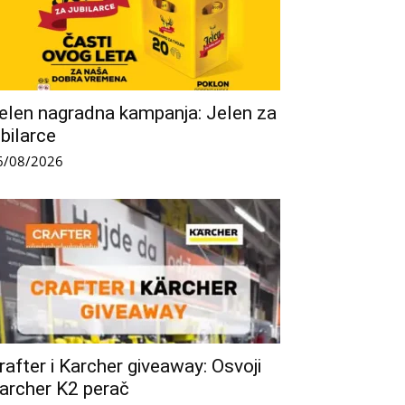
elen nagradna kampanja: Jelen za
ubilarce
6/08/2026
rafter i Karcher giveaway: Osvoji
archer K2 perač