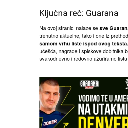
Ključna reč: Guarana
Na ovoj stranici nalaze se
sve Guarana
trenutno aktuelne, tako i one iz pretho
samom vrhu liste ispod ovog teksta
učešća, nagrade i spiskove dobitnika be
svakodnevno i redovno ažuriramo listu