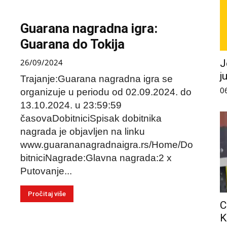
Guarana nagradna igra:
Guarana do Tokija
26/09/2024
J
j
Trajanje:Guarana nagradna igra se
0
organizuje u periodu od 02.09.2024. do
13.10.2024. u 23:59:59
časovaDobitniciSpisak dobitnika
nagrada je objavljen na linku
www.guarananagradnaigra.rs/Home/Do
bitniciNagrade:Glavna nagrada:2 x
Putovanje...
Pročitaj više
C
K