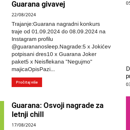
Guarana givavej
0
22/08/2024
Trajanje:Guarana nagradni konkurs
traje od 01.09.2024 do 08.09.2024 na
Instagram profilu
@guarananosleep.Nagrade:5 x Jokićev
potpisani dres10 x Guarana Joker
paket5 x Neisflekana "Negujmo"
D
majicaOpisPazi...
p
Pročitaj više
0
Guarana: Osvoji nagrade za
letnji chill
17/08/2024