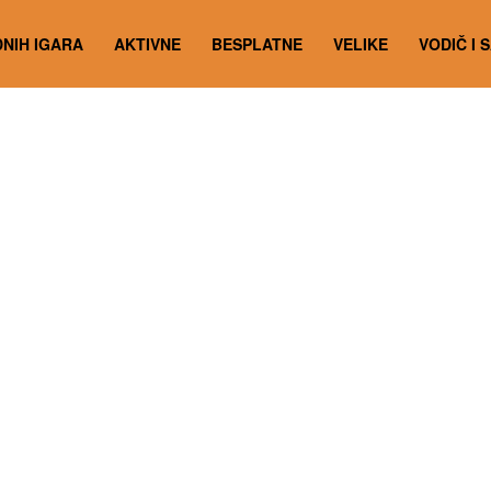
NIH IGARA
AKTIVNE
BESPLATNE
VELIKE
VODIČ I 