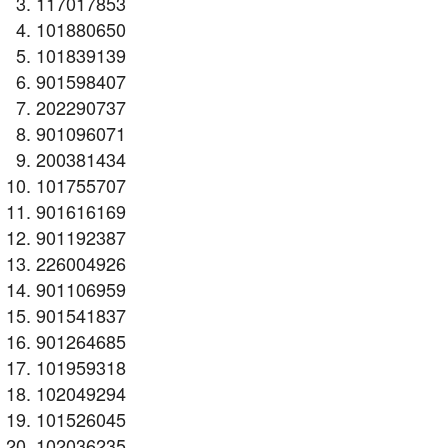
117017853
101880650
101839139
901598407
202290737
901096071
200381434
101755707
901616169
901192387
226004926
901106959
901541837
901264685
101959318
102049294
101526045
102036235