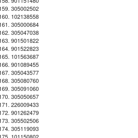
901151480
305002502
102138558
305000684
305047038
901501822
901522823
101563687
901089455
305043577
305080760
305091060
305050657
226009433
901262479
305502506
305119093
101150802