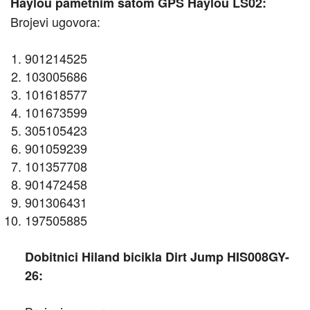
Haylou pametnim satom GPS Haylou LS02:
Brojevi ugovora:
901214525
103005686
101618577
101673599
305105423
901059239
101357708
901472458
901306431
197505885
Dobitnici Hiland bicikla Dirt Jump HIS008GY-
26: