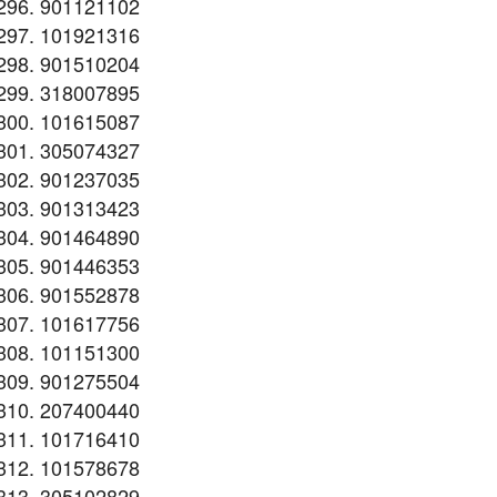
901121102
101921316
901510204
318007895
101615087
305074327
901237035
901313423
901464890
901446353
901552878
101617756
101151300
901275504
207400440
101716410
101578678
305102829