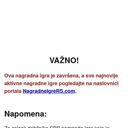
VAŽNO!
Ova nagradna igra je završena, a sve najnovije
aktivne nagradne igre pogledajte na naslovnici
portala
NagradneIgreRS.com
.
Napomena:
Za spisak dobitnika SBB nagrande igre koja je