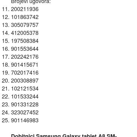
Brojevi ugovora:
200211936
101863742
305079757
412005378
197508384
901553644
202242176
901415671
702017416
200308897
102121534
101533244
901331228
323027452
901146983
Dobitnici Samsung Galaxy tablet A8 SM-