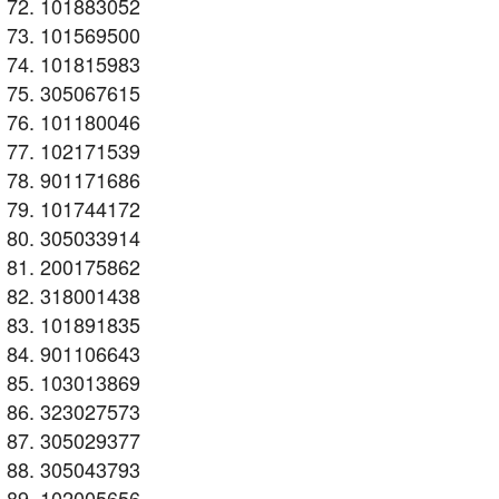
101883052
101569500
101815983
305067615
101180046
102171539
901171686
101744172
305033914
200175862
318001438
101891835
901106643
103013869
323027573
305029377
305043793
102005656