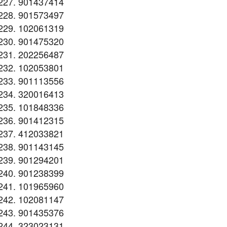
901437414
901573497
102061319
901475320
202256487
102053801
901113556
320016413
101848336
901412315
412033821
901143145
901294201
901238399
101965960
102081147
901435376
323023131