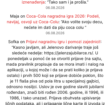
iznenađenja
: “
Tako sam i ja prošla.
”
06.08.2026
Maja
on
Coca-Cola nagradna igra 2026: Podeli,
navijaj, osvoji uz Coca-Colu
: “
Ako volite svoju decu,
nećete im dati da piju coca colu
”
06.08.2026
Sofka
on
Prijavi nagradnu igru i pomozi zajednici!
:
“
Kasno javljam, ali Jelenovo darivanje traje još
sledeće nedelje: https://jelenzajubilarce.rs/. U
ponedeljak u ponoć će se otvoriti prijave (na sajtu,
mada pravilnik propisuje da se mora imati i nalog na
aplikaciji, u kojoj može i da se prati koliko je prijava
ostalo) i prvih 500 koji se prijave dobiće poklon, što
je 11 flaša piva od pola litra u specijalnoj gajbici,
odnosno nosiljci. Uslov je ove godine slaviti jubilarni
rođendan, znači biti rođen 2006. godine, ili 1996, ili
1986, i tako unazad. Prijava obuhvata upisivanje
ličnih podataka, ali i prilaganje lične karte ili izvoda iz