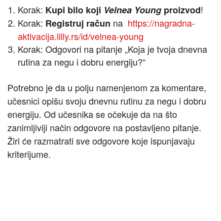
Korak:
!
Kupi bilo koji
Velnea Young
proizvod
Korak:
na
https://nagradna-
Registruj račun
aktivacija.lilly.rs/id/velnea-young
Korak: Odgovori na pitanje „Koja je tvoja dnevna
rutina za negu i dobru energiju?“
Potrebno je da u polju namenjenom za komentare,
učesnici opišu svoju dnevnu rutinu za negu i dobru
energiju. Od učesnika se očekuje da na što
zanimljiviji način odgovore na postavljeno pitanje.
Žiri će razmatrati sve odgovore koje ispunjavaju
kriterijume.