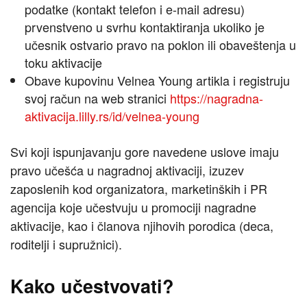
podatke (kontakt telefon i e-mail adresu)
prvenstveno u svrhu kontaktiranja ukoliko je
učesnik ostvario pravo na poklon ili obaveštenja u
toku aktivacije
Obave kupovinu Velnea Young artikla i registruju
svoj račun na web stranici
https://nagradna-
aktivacija.lilly.rs/id/velnea-young
Svi koji ispunjavanju gore navedene uslove imaju
pravo učešća u nagradnoj aktivaciji, izuzev
zaposlenih kod organizatora, marketinških i PR
agencija koje učestvuju u promociji nagradne
aktivacije, kao i članova njihovih porodica (deca,
roditelji i supružnici).
Kako učestvovati?