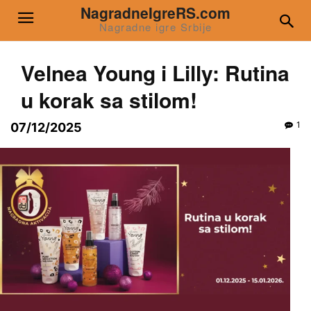
NagradneIgreRS.com
Nagradne igre Srbije
Velnea Young i Lilly: Rutina
u korak sa stilom!
1
07/12/2025