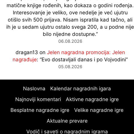
matične knjige rođenih, kao dokaza o godini rođenja.
Interesovanje je veliko, ove nedelje je već ujutru
otišlo svih 500 prijava. Nisam ispratila kad tačno, ali
ih je u sedam ujutru ostalo svega 200, a u podne nije
bilo nijedne dostupne.
”
06.08.2026
dragan13
on
Jelen nagradna promocija: Jelen
nagrađuje
: “
Evo dostavljali danas i po Vojvodini
”
05.08.2026
Naslovna
Kalendar nagradnih igara
Najnoviji komentari
Aktivne nagradne igre
Besplatne nagradne igre
Velike nagradne igre
Aktualne prevare
Vodič i saveti o nagradnim igrama