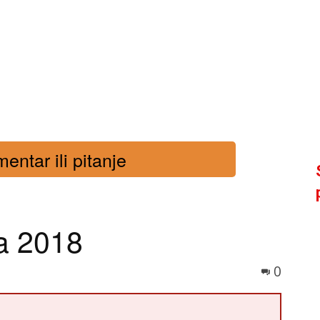
entar ili pitanje
a 2018
0