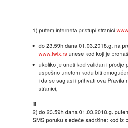
1) putem interneta pristupi stranici
www.
do 23.59h dana 01.03.2018.g. na pre
www.twix.rs
unese kod koji je prona
ukoliko je uneti kod validan i prodj
uspešno unetom kodu biti omogućeno 
i da se saglasi i prihvati ova Pravila
stranici;
ili
2) do 23.59h dana 01.03.2018.g. putem
SMS poruku sledeće sadržine: kod iz 