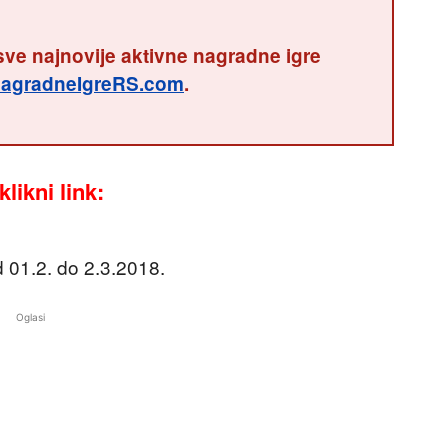
sve najnovije aktivne nagradne igre
agradneIgreRS.com
.
likni link:
d 01.2. do 2.3.2018.
Oglasi