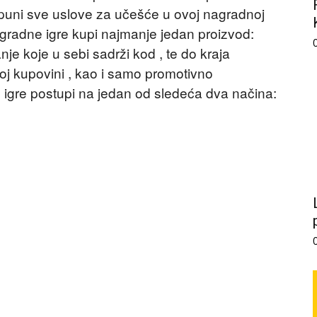
ispuni sve uslove za učešće u ovoj nagradnoj
agradne igre kupi najmanje jedan proizvod:
e koje u sebi sadrži kod , te do kraja
toj kupovini , kao i samo promotivno
igre postupi na jedan od sledeća dva načina: