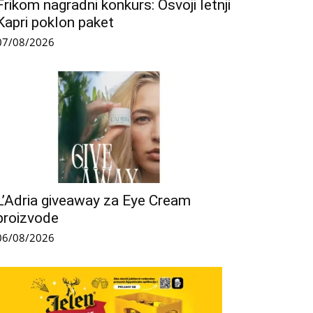
Frikom nagradni konkurs: Osvoji letnji
Kapri poklon paket
07/08/2026
L’Adria giveaway za Eye Cream
proizvode
06/08/2026