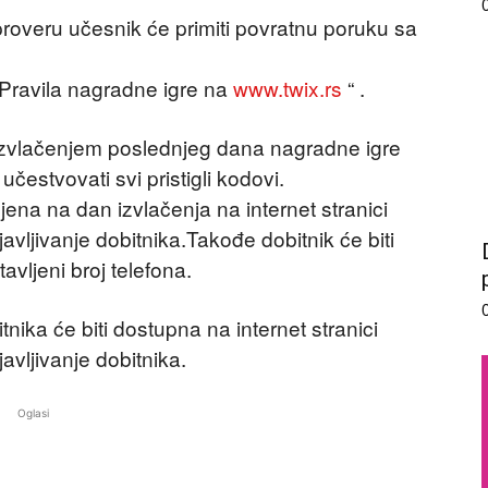
 proveru učesnik će primiti povratnu poruku sa
Pravila nagradne igre na
www.twix.rs
“ .
izvlačenjem poslednjeg dana nagradne igre
učestvovati svi pristigli kodovi.
jena na dan izvlačenja na internet stranici
vljivanje dobitnika.Takođe dobitnik će biti
vljeni broj telefona.
nika će biti dostupna na internet stranici
vljivanje dobitnika.
Oglasi