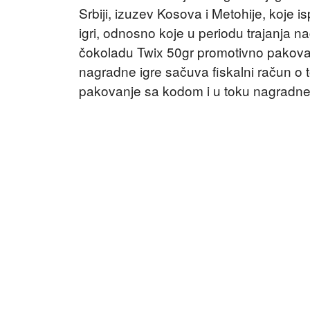
Srbiji, izuzev Kosova i Metohije, koje 
igri, odnosno koje u periodu trajanja n
čokoladu Twix 50gr promotivno pakovanj
nagradne igre sačuva fiskalni račun o 
pakovanje sa kodom i u toku nagradne 