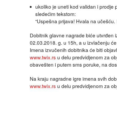
ukoliko je uneti kod validan i prodje
sledećim tekstom:
“Uspešna prijava! Hvala na učešću. 
Dobitnik glavne nagrade biće utvrđen 
02.03.2018. g. u 15h, a u izvlačenju će 
Imena izvučenih dobitnika će biti objavl
www.twix.rs
u delu predvidjenom za obja
obavešten i putem sms poruke, na dosta
Na kraju nagradne igre imena svih dobit
www.twix.rs
u delu predvidjenom za obja