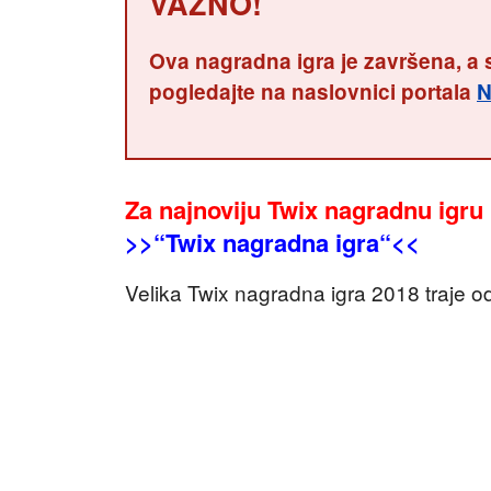
VAŽNO!
Ova nagradna igra je završena, a 
pogledajte na naslovnici portala
N
Za najnoviju Twix nagradnu igru k
>>“Twix nagradna igra“<<
Velika Twix nagradna igra 2018 traje o