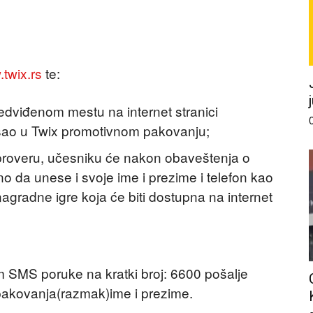
twix.rs
te:
dviđenom mestu na internet stranici
šao u Twix promotivnom pakovanju;
e proveru, učesniku će nakon obaveštenja o
da unese i svoje ime i prezime i telefon kao
 nagradne igre koja će biti dostupna na internet
 SMS poruke na kratki broj: 6600 pošalje
pakovanja(razmak)ime i prezime.