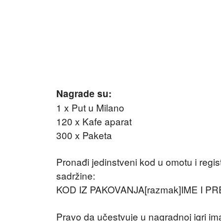
Nagrade su:
1 x Put u Milano
120 x Kafe aparat
300 x Paketa
Pronađi jedinstveni kod u omotu i regi
sadržine:
KOD IZ PAKOVANJA[razmak]IME I PRE
Pravo da učestvuje u nagradnoj igri ima