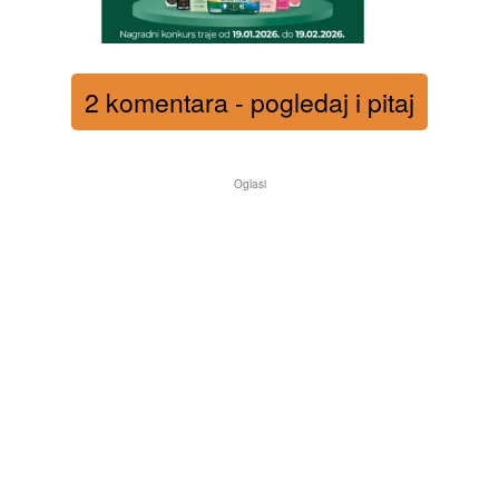
2 komentara - pogledaj i pitaj
Oglasi