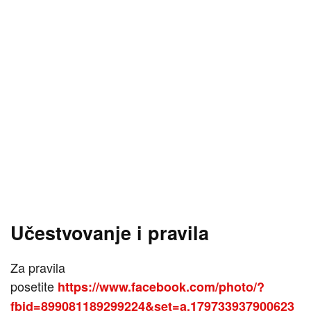
Učestvovanje i pravila
Za pravila
posetite
https://www.facebook.com/photo/?
fbid=899081189299224&set=a.179733937900623