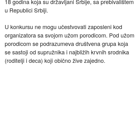
18 godina koja su državljani Srbije, sa prebivalištem
u Republici Srbiji.
U konkursu ne mogu učestvovati zaposleni kod
organizatora sa svojom užom porodicom. Pod užom
porodicom se podrazumeva društvena grupa koja
se sastoji od supružnika i najbližih krvnih srodnika
(roditelji i deca) koji obično žive zajedno.