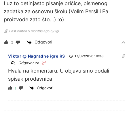
I uz to detinjasto pisanje pričice, pismenog
zadatka za osnovnu školu (Volim Persil i Fa
proizvode zato što…) :o)
Last edited 5 months ago by Igi
Odgovori
0
Viktor @ Nagradne igre RS
17/02/2026 10:38
Odgovor za
Igi
Hvala na komentaru. U objavu smo dodali
spisak prodavnica
Odgovori
1