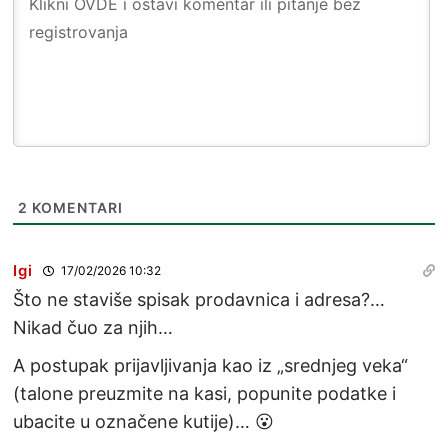
2
KOMENTARI
Igi
17/02/2026 10:32
Što ne staviše spisak prodavnica i adresa?…
Nikad čuo za njih…
A postupak prijavljivanja kao iz „srednjeg veka“
(talone preuzmite na kasi, popunite podatke i
ubacite u označene kutije)… 😮