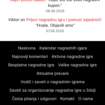
kupon.
”
08.08.2026
Viktor
on
Prijavi nagradnu igru i pomozi zajednici!
:
“
Hvala. Objavili smo
”
07.08.2026
Naslovna
Kalendar nagradnih igara
Najnoviji komentari
Aktivne nagradne igre
Besplatne nagradne igre
Velike nagradne igre
Aktualne prevare
Vodič i saveti o nagradnim igrama
Saveti za organizovanje nagradne igre u Srbiji
Česta pitanja i odgovori
Kontakt
O nama