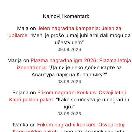
Najnoviji komentari:
Maja
on
Jelen nagradna kampanja: Jelen za
jubilarce
: “
Meni je prošo u maj jubilarni dali mogu da
učestvujem
”
09.08.2026
Marija
on
Plazma nagradna igra 2026: Plazma letnja
iznenađenja
: “
Да ли је неко добио карте за
Авантура парк на Копаонику?
”
08.08.2026
Bojana
on
Frikom nagradni konkurs: Osvoji letnji
Kapri poklon paket
: “
Kako se učestvuje u nagradnu
igru
”
08.08.2026
Ivanka
on
Frikom nagradni konkurs: Osvoji letnji
Kapri poklon paket
: “
Lepo sto ste uveli nagradni