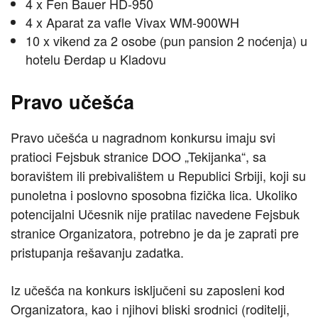
4 x Fen Bauer HD-950
4 x Aparat za vafle Vivax WM-900WH
10 x vikend za 2 osobe (pun pansion 2 noćenja) u
hotelu Đerdap u Kladovu
Pravo učešća
Pravo učešća u nagradnom konkursu imaju svi
pratioci Fejsbuk stranice DOO „Tekijanka“, sa
boravištem ili prebivalištem u Republici Srbiji, koji su
punoletna i poslovno sposobna fizička lica. Ukoliko
potencijalni Učesnik nije pratilac navedene Fejsbuk
stranice Organizatora, potrebno je da je zaprati pre
pristupanja rešavanju zadatka.
Iz učešća na konkurs isključeni su zaposleni kod
Organizatora, kao i njihovi bliski srodnici (roditelji,