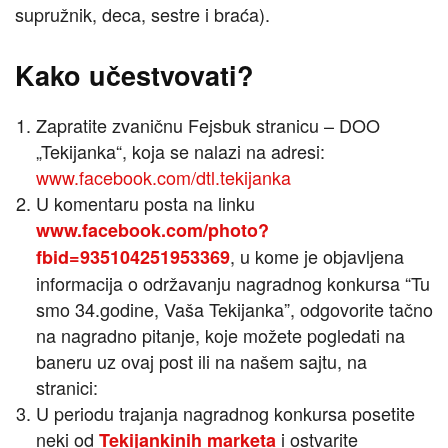
supružnik, deca, sestre i braća).
Kako učestvovati?
Zapratite zvaničnu Fejsbuk stranicu – DOO
„Tekijanka“, koja se nalazi na adresi:
www.facebook.com/dtl.tekijanka
U komentaru posta na linku
www.facebook.com/photo?
, u kome je objavljena
fbid=935104251953369
informacija o održavanju nagradnog konkursa “Tu
smo 34.godine, Vaša Tekijanka”, odgovorite tačno
na nagradno pitanje, koje možete pogledati na
baneru uz ovaj post ili na našem sajtu, na
stranici:
U periodu trajanja nagradnog konkursa posetite
neki od
i ostvarite
Tekijankinih marketa