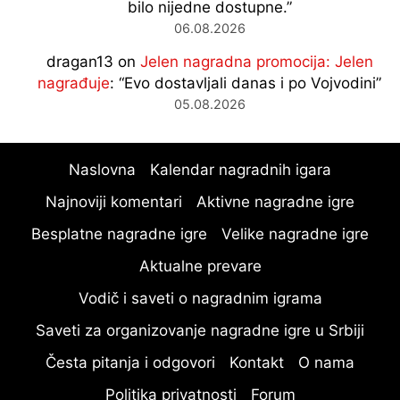
bilo nijedne dostupne.
”
06.08.2026
dragan13
on
Jelen nagradna promocija: Jelen
nagrađuje
: “
Evo dostavljali danas i po Vojvodini
”
05.08.2026
Naslovna
Kalendar nagradnih igara
Najnoviji komentari
Aktivne nagradne igre
Besplatne nagradne igre
Velike nagradne igre
Aktualne prevare
Vodič i saveti o nagradnim igrama
Saveti za organizovanje nagradne igre u Srbiji
Česta pitanja i odgovori
Kontakt
O nama
Politika privatnosti
Forum