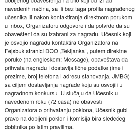
dobijenog obaveštenja na bilo koji od iznad
navedenih načina, sa ili bez taga profila nagrađenog
učesnika ili nakon kontaktiranja direktnom porukom
u inbox, Organizatoru odgovore i da potvrde da su
obavešteni da su izabrani za nagradu. Učesnik koji
je osvojio nagradu kontaktira Organizatora na
Fejsbuk stranici DOO „Tekijanka“, putem direktne
poruke (na engleskom: Message), obaveštava da
prihvata nagradu i dostavlja lične podatke (ime i
prezime, broj telefona i adresu stanovanja, JMBG)
sa ciljem dostavljanja nagrade koju su osvojili u
nagradnom konkursu. U slučaju da Učesnik u
navedenom roku (72 časa) ne obavesti
Organizatora o prihvatanju poklona, Učesnik gubi
pravo na dobijeni poklon i komisija bira sledećeg
dobitnika po istim pravilima.