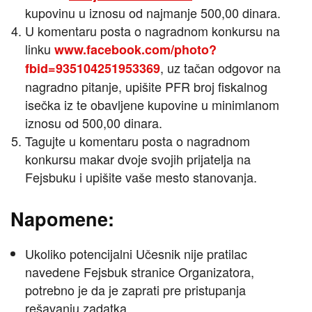
kupovinu u iznosu od najmanje 500,00 dinara.
U komentaru posta o nagradnom konkursu na
linku
www.facebook.com/photo?
, uz tačan odgovor na
fbid=935104251953369
nagradno pitanje, upišite PFR broj fiskalnog
isečka iz te obavljene kupovine u minimlanom
iznosu od 500,00 dinara.
Tagujte u komentaru posta o nagradnom
konkursu makar dvoje svojih prijatelja na
Fejsbuku i upišite vaše mesto stanovanja.
Napomene:
Ukoliko potencijalni Učesnik nije pratilac
navedene Fejsbuk stranice Organizatora,
potrebno je da je zaprati pre pristupanja
rešavanju zadatka.