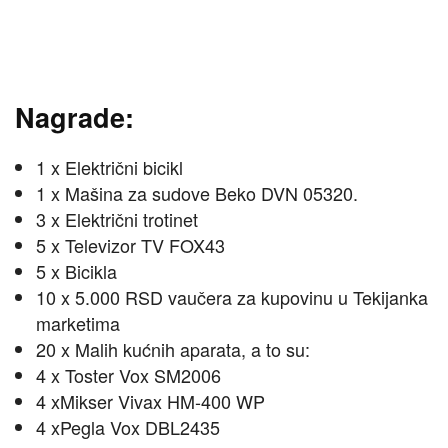
Nagrade:
1 x Električni bicikl
1 x Mašina za sudove Beko DVN 05320.
3 x Električni trotinet
5 x Televizor TV FOX43
5 x Bicikla
10 x 5.000 RSD vaučera za kupovinu u Tekijanka
marketima
20 x Malih kućnih aparata, a to su:
4 x Toster Vox SM2006
4 xMikser Vivax HM-400 WP
4 xPegla Vox DBL2435