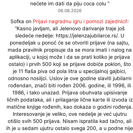
nećete im dati da piju coca colu
”
06.08.2026
Sofka
on
Prijavi nagradnu igru i pomozi zajednici!
:
“
Kasno javljam, ali Jelenovo darivanje traje još
sledeće nedelje: https://jelenzajubilarce.rs/. U
ponedeljak u ponoć će se otvoriti prijave (na sajtu,
mada pravilnik propisuje da se mora imati i nalog na
aplikaciji, u kojoj može i da se prati koliko je prijava
ostalo) i prvih 500 koji se prijave dobiće poklon, što
je 11 flaša piva od pola litra u specijalnoj gajbici,
odnosno nosiljci. Uslov je ove godine slaviti jubilarni
rođendan, znači biti rođen 2006. godine, ili 1996, ili
1986, i tako unazad. Prijava obuhvata upisivanje
ličnih podataka, ali i prilaganje lične karte ili izvoda iz
matične knjige rođenih, kao dokaza o godini rođenja.
Interesovanje je veliko, ove nedelje je već ujutru
otišlo svih 500 prijava. Nisam ispratila kad tačno, ali
ih je u sedam ujutru ostalo svega 200, a u podne nije