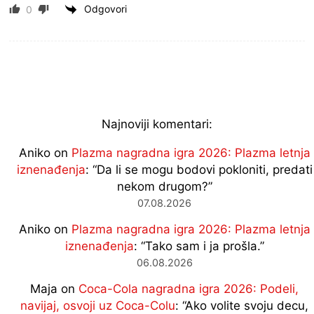
Odgovori
0
Najnoviji komentari:
Aniko
on
Plazma nagradna igra 2026: Plazma letnja
iznenađenja
: “
Da li se mogu bodovi pokloniti, predati
nekom drugom?
”
07.08.2026
Aniko
on
Plazma nagradna igra 2026: Plazma letnja
iznenađenja
: “
Tako sam i ja prošla.
”
06.08.2026
Maja
on
Coca-Cola nagradna igra 2026: Podeli,
navijaj, osvoji uz Coca-Colu
: “
Ako volite svoju decu,