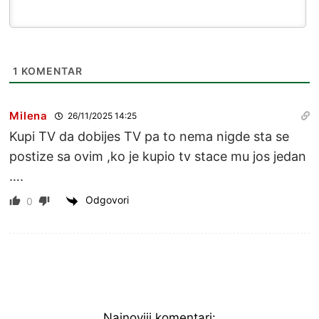
1
KOMENTAR
Milena
26/11/2025 14:25
Kupi TV da dobijes TV pa to nema nigde sta se
postize sa ovim ,ko je kupio tv stace mu jos jedan
….
Odgovori
0
Najnoviji komentari: