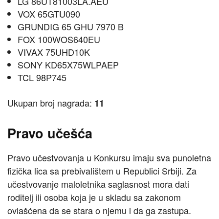
LG 86UT81003LA.AEU
VOX 65GTU090
GRUNDIG 65 GHU 7970 B
FOX 100WOS640EU
VIVAX 75UHD10K
SONY KD65X75WLPAEP
TCL 98P745
Ukupan broj nagrada:
11
Pravo učešća
Pravo učestvovanja u Konkursu imaju sva punoletna
fizička lica sa prebivalištem u Republici Srbiji. Za
učestvovanje maloletnika saglasnost mora dati
roditelj ili osoba koja je u skladu sa zakonom
ovlašćena da se stara o njemu i da ga zastupa.