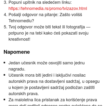
Popuni upitnik na sledećem linku:
https://tehnomedia.rs/promo/tvizazov.html
Pošalji odgovor na pitanje: Zašto volišš
Tehnomediu?
Tvoj odgovor može biti tekst ili fotografija —
potpuno je na tebi kako ćeš pokazati svoju
kreativnost!
Napomene
Jedan učesnik može osvojiti samo jednu
nagradu.
Učesnik mora biti jedini i isključivi nosilac
autorskih prava na dostavljeni sadržaj, u opsegu
u kojem je postavljeni sadržaj podložan zaštiti
autorskih prava.
Za maloletna lica pristanak za korišćenje prava
mora dati roditelj odnosno osoba ovlašćena da se