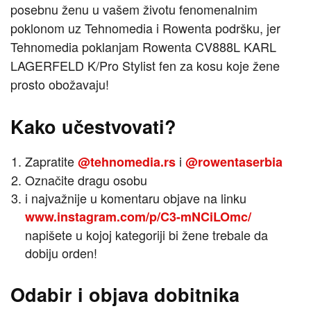
posebnu ženu u vašem životu fenomenalnim
poklonom uz Tehnomedia i Rowenta podršku, jer
Tehnomedia poklanjam Rowenta CV888L KARL
LAGERFELD K/Pro Stylist fen za kosu koje žene
prosto obožavaju!
Kako učestvovati?
Zapratite
i
@tehnomedia.rs
@rowentaserbia
Označite dragu osobu
i najvažnije u komentaru objave na linku
www.instagram.com/p/C3-mNCiLOmc/
napišete u kojoj kategoriji bi žene trebale da
dobiju orden!
Odabir i objava dobitnika