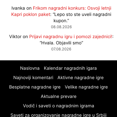
Ivanka
on
Frikom nagradni konkurs: Osvoji letnji
Kapri poklon paket
: “
Lepo sto ste uveli nagradni
kupon.
”
08.08.2026
Viktor
on
Prijavi nagradnu igru i pomozi zajednici!
:
“
Hvala. Objavili smo
”
07.08.2026
Naslovna
Kalendar nagradnih igara
Najnoviji komentari
Aktivne nagradne igre
Besplatne nagradne igre
Velike nagradne igre
Aktualne prevare
Vodič i saveti o nagradnim igrama
Saveti za organizovanje nagradne igre u Srbiji