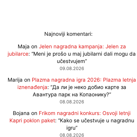
Najnoviji komentari:
Maja
on
Jelen nagradna kampanja: Jelen za
jubilarce
: “
Meni je prošo u maj jubilarni dali mogu da
učestvujem
”
09.08.2026
Marija
on
Plazma nagradna igra 2026: Plazma letnja
iznenađenja
: “
Да ли је неко добио карте за
Авантура парк на Копаонику?
”
08.08.2026
Bojana
on
Frikom nagradni konkurs: Osvoji letnji
Kapri poklon paket
: “
Kako se učestvuje u nagradnu
igru
”
08.08.2026