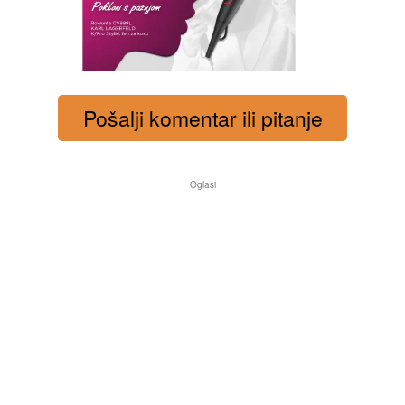
Pošalji komentar ili pitanje
Oglasi