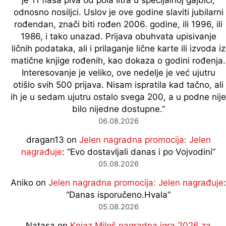
je 11 flaša piva od pola litra u specijalnoj gajbici,
odnosno nosiljci. Uslov je ove godine slaviti jubilarni
rođendan, znači biti rođen 2006. godine, ili 1996, ili
1986, i tako unazad. Prijava obuhvata upisivanje
ličnih podataka, ali i prilaganje lične karte ili izvoda iz
matične knjige rođenih, kao dokaza o godini rođenja.
Interesovanje je veliko, ove nedelje je već ujutru
otišlo svih 500 prijava. Nisam ispratila kad tačno, ali
ih je u sedam ujutru ostalo svega 200, a u podne nije
bilo nijedne dostupne.
”
06.08.2026
dragan13
on
Jelen nagradna promocija: Jelen
nagrađuje
: “
Evo dostavljali danas i po Vojvodini
”
05.08.2026
Aniko
on
Jelen nagradna promocija: Jelen nagrađuje
:
“
Danas isporučeno.Hvala
”
05.08.2026
Natasa
on
Knjaz Miloš nagradna igra 2026 za