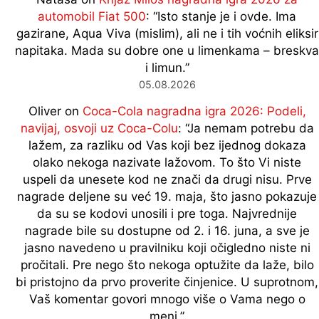
automobil Fiat 500
: “
Isto stanje je i ovde. Ima
gazirane, Aqua Viva (mislim), ali ne i tih voćnih eliksir
napitaka. Mada su dobre one u limenkama – breskva
i limun.
”
05.08.2026
Oliver
on
Coca-Cola nagradna igra 2026: Podeli,
navijaj, osvoji uz Coca-Colu
: “
Ja nemam potrebu da
lažem, za razliku od Vas koji bez ijednog dokaza
olako nekoga nazivate lažovom. To što Vi niste
uspeli da unesete kod ne znači da drugi nisu. Prve
nagrade deljene su već 19. maja, što jasno pokazuje
da su se kodovi unosili i pre toga. Najvrednije
nagrade bile su dostupne od 2. i 16. juna, a sve je
jasno navedeno u pravilniku koji očigledno niste ni
pročitali. Pre nego što nekoga optužite da laže, bilo
bi pristojno da prvo proverite činjenice. U suprotnom,
Vaš komentar govori mnogo više o Vama nego o
meni.
”