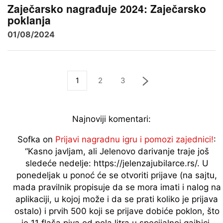
Zaječarsko nagrađuje 2024: Zaječarsko
poklanja
01/08/2024
1
2
3
Najnoviji komentari:
Sofka
on
Prijavi nagradnu igru i pomozi zajednici!
:
“
Kasno javljam, ali Jelenovo darivanje traje još
sledeće nedelje: https://jelenzajubilarce.rs/. U
ponedeljak u ponoć će se otvoriti prijave (na sajtu,
mada pravilnik propisuje da se mora imati i nalog na
aplikaciji, u kojoj može i da se prati koliko je prijava
ostalo) i prvih 500 koji se prijave dobiće poklon, što