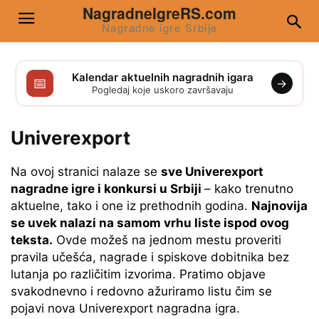
NagradneIgreRS.com
Nagradne igre Srbije
Kalendar aktuelnih nagradnih igara
📅
→
Pogledaj koje uskoro završavaju
Univerexport
Na ovoj stranici nalaze se
sve Univerexport
nagradne igre i konkursi u Srbiji
– kako trenutno
aktuelne, tako i one iz prethodnih godina.
Najnovija
se uvek nalazi na samom vrhu liste ispod ovog
teksta.
Ovde možeš na jednom mestu proveriti
pravila učešća, nagrade i spiskove dobitnika bez
lutanja po različitim izvorima. Pratimo objave
svakodnevno i redovno ažuriramo listu čim se
pojavi nova Univerexport nagradna igra.