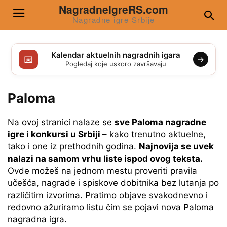
NagradneIgreRS.com
Nagradne igre Srbije
Kalendar aktuelnih nagradnih igara
📅
→
Pogledaj koje uskoro završavaju
Paloma
Na ovoj stranici nalaze se
sve Paloma nagradne
igre i konkursi u Srbiji
– kako trenutno aktuelne,
tako i one iz prethodnih godina.
Najnovija se uvek
nalazi na samom vrhu liste ispod ovog teksta.
Ovde možeš na jednom mestu proveriti pravila
učešća, nagrade i spiskove dobitnika bez lutanja po
različitim izvorima. Pratimo objave svakodnevno i
redovno ažuriramo listu čim se pojavi nova Paloma
nagradna igra.