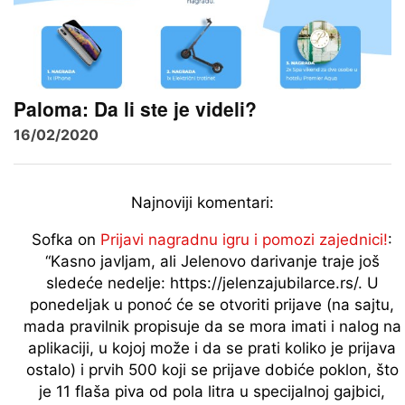
Paloma: Da li ste je videli?
16/02/2020
Najnoviji komentari:
Sofka
on
Prijavi nagradnu igru i pomozi zajednici!
:
“
Kasno javljam, ali Jelenovo darivanje traje još
sledeće nedelje: https://jelenzajubilarce.rs/. U
ponedeljak u ponoć će se otvoriti prijave (na sajtu,
mada pravilnik propisuje da se mora imati i nalog na
aplikaciji, u kojoj može i da se prati koliko je prijava
ostalo) i prvih 500 koji se prijave dobiće poklon, što
je 11 flaša piva od pola litra u specijalnoj gajbici,