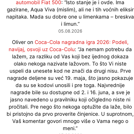
automobil Fiat 500
: “
Isto stanje je i ovde. Ima
gazirane, Aqua Viva (mislim), ali ne i tih voćnih eliksir
napitaka. Mada su dobre one u limenkama – breskva
i limun.
”
05.08.2026
Oliver
on
Coca-Cola nagradna igra 2026: Podeli,
navijaj, osvoji uz Coca-Colu
: “
Ja nemam potrebu da
lažem, za razliku od Vas koji bez ijednog dokaza
olako nekoga nazivate lažovom. To što Vi niste
uspeli da unesete kod ne znači da drugi nisu. Prve
nagrade deljene su već 19. maja, što jasno pokazuje
da su se kodovi unosili i pre toga. Najvrednije
nagrade bile su dostupne od 2. i 16. juna, a sve je
jasno navedeno u pravilniku koji očigledno niste ni
pročitali. Pre nego što nekoga optužite da laže, bilo
bi pristojno da prvo proverite činjenice. U suprotnom,
Vaš komentar govori mnogo više o Vama nego o
meni.
”