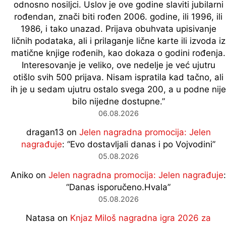
odnosno nosiljci. Uslov je ove godine slaviti jubilarni
rođendan, znači biti rođen 2006. godine, ili 1996, ili
1986, i tako unazad. Prijava obuhvata upisivanje
ličnih podataka, ali i prilaganje lične karte ili izvoda iz
matične knjige rođenih, kao dokaza o godini rođenja.
Interesovanje je veliko, ove nedelje je već ujutru
otišlo svih 500 prijava. Nisam ispratila kad tačno, ali
ih je u sedam ujutru ostalo svega 200, a u podne nije
bilo nijedne dostupne.
”
06.08.2026
dragan13
on
Jelen nagradna promocija: Jelen
nagrađuje
: “
Evo dostavljali danas i po Vojvodini
”
05.08.2026
Aniko
on
Jelen nagradna promocija: Jelen nagrađuje
:
“
Danas isporučeno.Hvala
”
05.08.2026
Natasa
on
Knjaz Miloš nagradna igra 2026 za