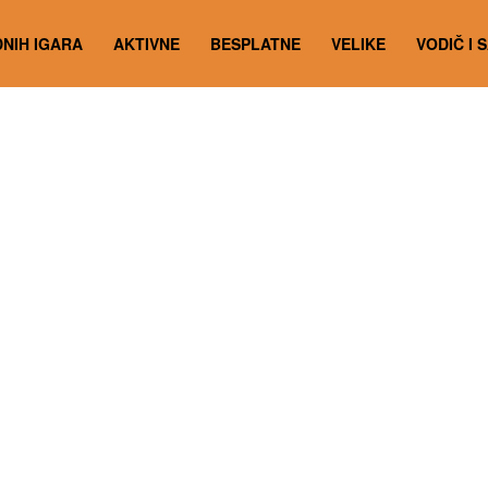
NIH IGARA
AKTIVNE
BESPLATNE
VELIKE
VODIČ I 