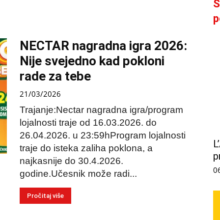
S
p
NECTAR nagradna igra 2026:
Nije svejedno kad pokloni
rade za tebe
21/03/2026
Trajanje:Nectar nagradna igra/program
lojalnosti traje od 16.03.2026. do
26.04.2026. u 23:59hProgram lojalnosti
L
traje do isteka zaliha poklona, a
p
najkasnije do 30.4.2026.
0
godine.Učesnik može radi...
Pročitaj više