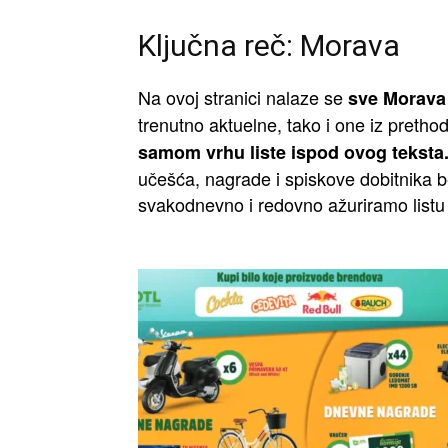
Ključna reč: Morava
Na ovoj stranici nalaze se
sve Morava 
trenutno aktuelne, tako i one iz pretho
samom vrhu liste ispod ovog teksta
učešća, nagrade i spiskove dobitnika be
svakodnevno i redovno ažuriramo listu