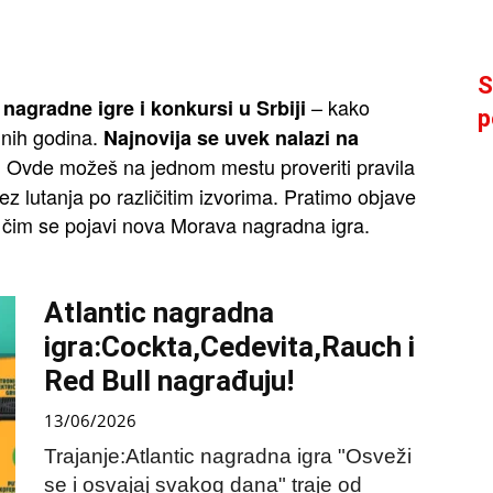
S
– kako
nagradne igre i konkursi u Srbiji
p
dnih godina.
Najnovija se uvek nalazi na
Ovde možeš na jednom mestu proveriti pravila
.
z lutanja po različitim izvorima. Pratimo objave
 čim se pojavi nova Morava nagradna igra.
Atlantic nagradna
igra:Cockta,Cedevita,Rauch i
Red Bull nagrađuju!
13/06/2026
Trajanje:Atlantic nagradna igra "Osveži
se i osvajaj svakog dana" traje od