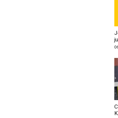
J
j
0
C
K