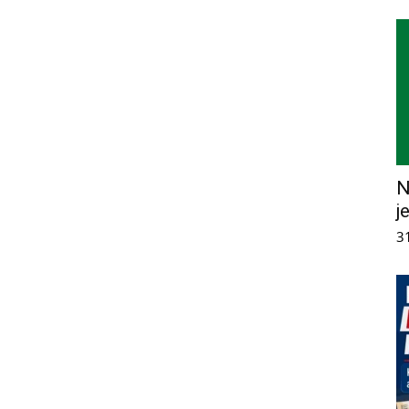
N
j
3