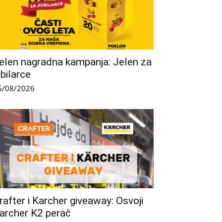
elen nagradna kampanja: Jelen za
ubilarce
6/08/2026
rafter i Karcher giveaway: Osvoji
archer K2 perač