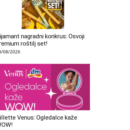
ijamant nagradni konkrus: Osvoji
remium roštilj set!
3/08/2026
illette Venus: Ogledalce kaže
WOW!