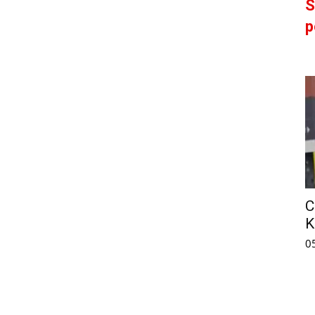
S
p
C
K
0