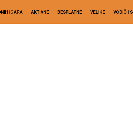
NIH IGARA
AKTIVNE
BESPLATNE
VELIKE
VODIČ I 