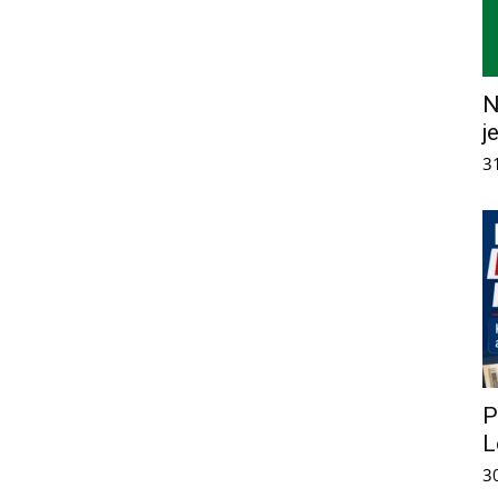
N
j
3
P
L
3