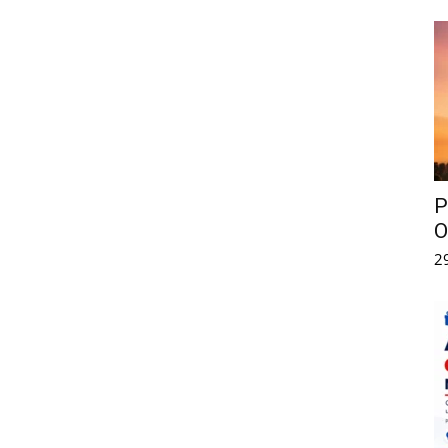
P
O
2