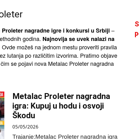
oleter
S
–
 Proleter nagradne igre i konkursi u Srbiji
p
prethodnih godina.
Najnovija se uvek nalazi na
Ovde možeš na jednom mestu proveriti pravila
.
z lutanja po različitim izvorima. Pratimo objave
 čim se pojavi nova Metalac Proleter nagradna
Metalac Proleter nagradna
igra: Kupuj u hodu i osvoji
Škodu
05/05/2026
Trajanje:Metalac Proleter nagradna igra