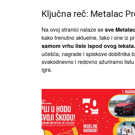
Ključna reč: Metalac Pr
Na ovoj stranici nalaze se
sve Metalac
kako trenutno aktuelne, tako i one iz 
samom vrhu liste ispod ovog teksta
učešća, nagrade i spiskove dobitnika be
svakodnevno i redovno ažuriramo listu
igra.