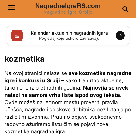
NagradneIgreRS.com
Nagradne igre Srbije
Kalendar aktuelnih nagradnih igara
📅
→
Pogledaj koje uskoro završavaju
kozmetika
Na ovoj stranici nalaze se
sve kozmetika nagradne
igre i konkursi u Srbiji
– kako trenutno aktuelne,
tako i one iz prethodnih godina.
Najnovija se uvek
nalazi na samom vrhu liste ispod ovog teksta.
Ovde možeš na jednom mestu proveriti pravila
učešća, nagrade i spiskove dobitnika bez lutanja po
različitim izvorima. Pratimo objave svakodnevno i
redovno ažuriramo listu čim se pojavi nova
kozmetika nagradna igra.