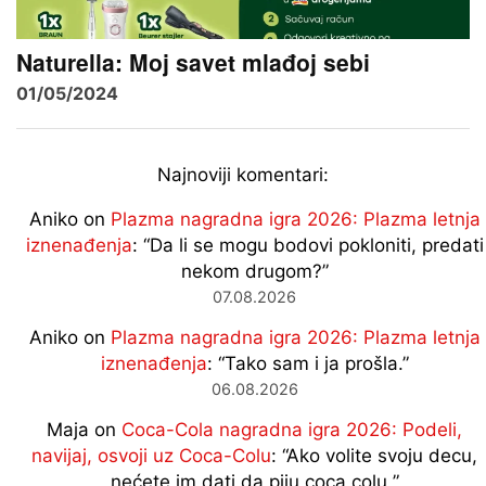
Naturella: Moj savet mlađoj sebi
01/05/2024
Najnoviji komentari:
Aniko
on
Plazma nagradna igra 2026: Plazma letnja
iznenađenja
: “
Da li se mogu bodovi pokloniti, predati
nekom drugom?
”
07.08.2026
Aniko
on
Plazma nagradna igra 2026: Plazma letnja
iznenađenja
: “
Tako sam i ja prošla.
”
06.08.2026
Maja
on
Coca-Cola nagradna igra 2026: Podeli,
navijaj, osvoji uz Coca-Colu
: “
Ako volite svoju decu,
nećete im dati da piju coca colu
”