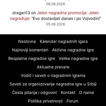
06.08.2026
dragan13
on
Jelen nagradna promocija: Jelen
nagrađuje
: “
Evo dostavljali danas i po Vojvodini
”
05.08.2026
Naslovna
Kalendar nagradnih igara
Najnoviji komentari
Aktivne nagradne igre
Besplatne nagradne igre
Velike nagradne igre
Aktualne prevare
Vodič i saveti o nagradnim igrama
Saveti za organizovanje nagradne igre u Srbiji
Česta pitanja i odgovori
Kontakt
O nama
Politika privatnosti
Forum