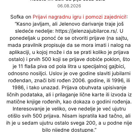
06.08.2026
Sofka
on
Prijavi nagradnu igru i pomozi zajednici!
:
“
Kasno javljam, ali Jelenovo darivanje traje još
sledeće nedelje: https://jelenzajubilarce.rs/. U
ponedeljak u ponoć će se otvoriti prijave (na sajtu,
mada pravilnik propisuje da se mora imati i nalog na
aplikaciji, u kojoj može i da se prati koliko je prijava
ostalo) i prvih 500 koji se prijave dobiće poklon, što
je 11 flaša piva od pola litra u specijalnoj gajbici,
odnosno nosiljci. Uslov je ove godine slaviti jubilarni
rođendan, znači biti rođen 2006. godine, ili 1996, ili
1986, i tako unazad. Prijava obuhvata upisivanje
ličnih podataka, ali i prilaganje lične karte ili izvoda iz
matične knjige rođenih, kao dokaza o godini rođenja.
Interesovanje je veliko, ove nedelje je već ujutru
otišlo svih 500 prijava. Nisam ispratila kad tačno, ali
ih je u sedam ujutru ostalo svega 200, a u podne nije
bilo nijedne dostupne.
”