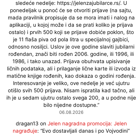
sledeće nedelje: https://jelenzajubilarce.rs/. U
ponedeljak u ponoć će se otvoriti prijave (na sajtu,
mada pravilnik propisuje da se mora imati i nalog na
aplikaciji, u kojoj može i da se prati koliko je prijava
ostalo) i prvih 500 koji se prijave dobiće poklon, što
je 11 flaša piva od pola litra u specijalnoj gajbici,
odnosno nosiljci. Uslov je ove godine slaviti jubilarni
rođendan, znači biti rođen 2006. godine, ili 1996, ili
1986, i tako unazad. Prijava obuhvata upisivanje
ličnih podataka, ali i prilaganje lične karte ili izvoda iz
matične knjige rođenih, kao dokaza o godini rođenja.
Interesovanje je veliko, ove nedelje je već ujutru
otišlo svih 500 prijava. Nisam ispratila kad tačno, ali
ih je u sedam ujutru ostalo svega 200, a u podne nije
bilo nijedne dostupne.
”
06.08.2026
dragan13
on
Jelen nagradna promocija: Jelen
nagrađuje
: “
Evo dostavljali danas i po Vojvodini
”