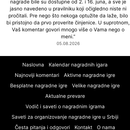
nagrade bile su dostupne od 2. i 16. juna, a sve je
jasno navedeno u pravilniku koji očigledno niste ni
pročitali. Pre nego što nekoga optužite da laže, bilo
bi pristojno da prvo proverite činjenice. U suprotnom,
Vaš komentar govori mnogo više o Vama nego o
meni.
”
05.08.2026
Naslovna
Kalendar nagradnih igara
Najnoviji komentari
Aktivne nagradne igre
Besplatne nagradne igre
Velike nagradne igre
Aktualne prevare
Vodič i saveti o nagradnim igrama
Saveti za organizovanje nagradne igre u Srbiji
Česta pitanja i odgovori
Kontakt
O nama