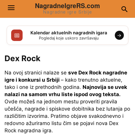
NagradneIgreRS.com
Nagradne igre Srbije
Kalendar aktuelnih nagradnih igara
📅
→
Pogledaj koje uskoro završavaju
Dex Rock
Na ovoj stranici nalaze se
sve Dex Rock nagradne
igre i konkursi u Srbiji
– kako trenutno aktuelne,
tako i one iz prethodnih godina.
Najnovija se uvek
nalazi na samom vrhu liste ispod ovog teksta.
Ovde možeš na jednom mestu proveriti pravila
učešća, nagrade i spiskove dobitnika bez lutanja po
različitim izvorima. Pratimo objave svakodnevno i
redovno ažuriramo listu čim se pojavi nova Dex
Rock nagradna igra.