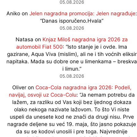
05.08.2026
Aniko
on
Jelen nagradna promocija: Jelen nagrađuje
:
“
Danas isporučeno.Hvala
”
05.08.2026
Natasa
on
Knjaz Miloš nagradna igra 2026 za
automobil Fiat 500
: “
Isto stanje je i ovde. Ima
gazirane, Aqua Viva (mislim), ali ne i tih voćnih eliksir
napitaka. Mada su dobre one u limenkama – breskva
i limun.
”
05.08.2026
Oliver
on
Coca-Cola nagradna igra 2026: Podeli,
navijaj, osvoji uz Coca-Colu
: “
Ja nemam potrebu da
lažem, za razliku od Vas koji bez ijednog dokaza
olako nekoga nazivate lažovom. To što Vi niste
uspeli da unesete kod ne znači da drugi nisu. Prve
nagrade deljene su već 19. maja, što jasno pokazuje
da su se kodovi unosili i pre toga. Najvrednije