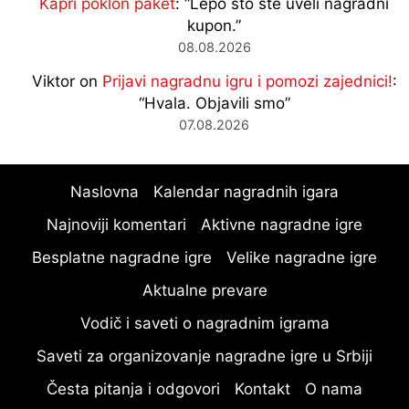
Kapri poklon paket
: “
Lepo sto ste uveli nagradni
kupon.
”
08.08.2026
Viktor
on
Prijavi nagradnu igru i pomozi zajednici!
:
“
Hvala. Objavili smo
”
07.08.2026
Naslovna
Kalendar nagradnih igara
Najnoviji komentari
Aktivne nagradne igre
Besplatne nagradne igre
Velike nagradne igre
Aktualne prevare
Vodič i saveti o nagradnim igrama
Saveti za organizovanje nagradne igre u Srbiji
Česta pitanja i odgovori
Kontakt
O nama