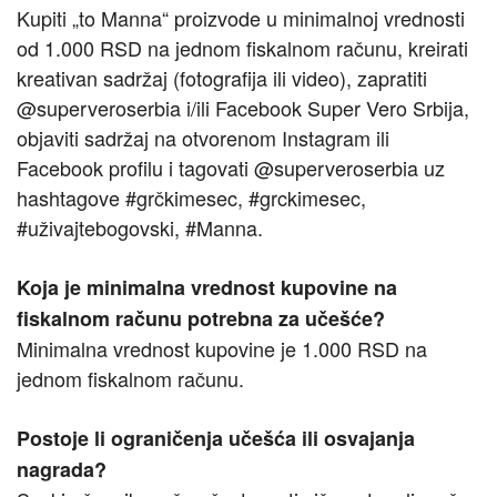
Kupiti „to Manna“ proizvode u minimalnoj vrednosti
od 1.000 RSD na jednom fiskalnom računu, kreirati
kreativan sadržaj (fotografija ili video), zapratiti
@superveroserbia i/ili Facebook Super Vero Srbija,
objaviti sadržaj na otvorenom Instagram ili
Facebook profilu i tagovati @superveroserbia uz
hashtagove #grčkimesec, #grckimesec,
#uživajtebogovski, #Manna.
Koja je minimalna vrednost kupovine na
fiskalnom računu potrebna za učešće?
Minimalna vrednost kupovine je 1.000 RSD na
jednom fiskalnom računu.
Postoje li ograničenja učešća ili osvajanja
nagrada?