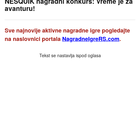
NESQUIK nagradni konkurs: Vreme je za
avanturu!
Sve najnovije aktivne nagradne igre pogledajte
na naslovnici portala
NagradneIgreRS.com
.
Tekst se nastavlja ispod oglasa