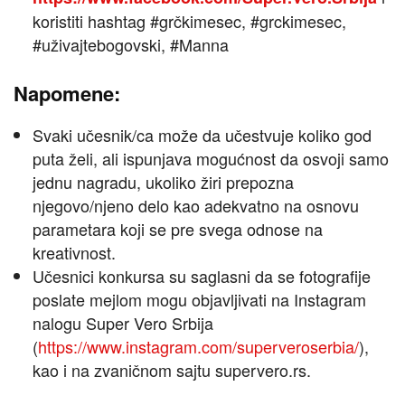
koristiti hashtag #grčkimesec, #grckimesec,
#uživajtebogovski, #Manna
Napomene:
Svaki učesnik/ca može da učestvuje koliko god
puta želi, ali ispunjava mogućnost da osvoji samo
jednu nagradu, ukoliko žiri prepozna
njegovo/njeno delo kao adekvatno na osnovu
parametara koji se pre svega odnose na
kreativnost.
Učesnici konkursa su saglasni da se fotografije
poslate mejlom mogu objavljivati na Instagram
nalogu Super Vero Srbija
(
https://www.instagram.com/superveroserbia/
),
kao i na zvaničnom sajtu supervero.rs.