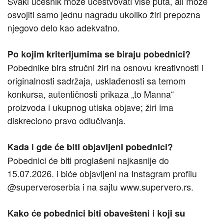
Svaki učesnik može učestvovati više puta, ali može
osvojiti samo jednu nagradu ukoliko žiri prepozna
njegovo delo kao adekvatno.
Po kojim kriterijumima se biraju pobednici?
Pobednike bira stručni žiri na osnovu kreativnosti i
originalnosti sadržaja, usklađenosti sa temom
konkursa, autentičnosti prikaza „to Manna“
proizvoda i ukupnog utiska objave; žiri ima
diskreciono pravo odlučivanja.
Kada i gde će biti objavljeni pobednici?
Pobednici će biti proglašeni najkasnije do
15.07.2026. i biće objavljeni na Instagram profilu
@superveroserbia i na sajtu www.supervero.rs.
Kako će pobednici biti obavešteni i koji su