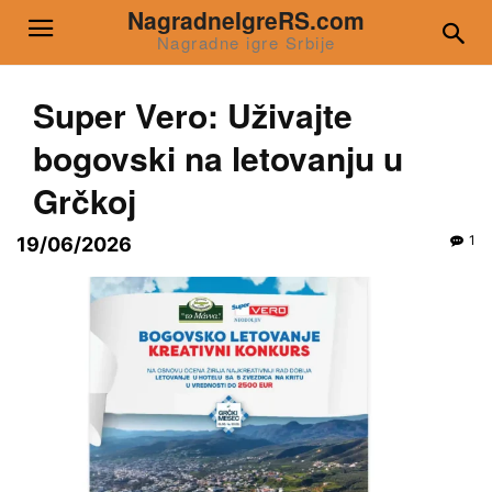
NagradneIgreRS.com
Nagradne igre Srbije
Super Vero: Uživajte
bogovski na letovanju u
Grčkoj
1
19/06/2026