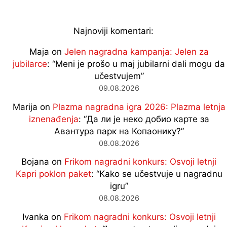
Najnoviji komentari:
Maja
on
Jelen nagradna kampanja: Jelen za
jubilarce
: “
Meni je prošo u maj jubilarni dali mogu da
učestvujem
”
09.08.2026
Marija
on
Plazma nagradna igra 2026: Plazma letnja
iznenađenja
: “
Да ли је неко добио карте за
Авантура парк на Копаонику?
”
08.08.2026
Bojana
on
Frikom nagradni konkurs: Osvoji letnji
Kapri poklon paket
: “
Kako se učestvuje u nagradnu
igru
”
08.08.2026
Ivanka
on
Frikom nagradni konkurs: Osvoji letnji