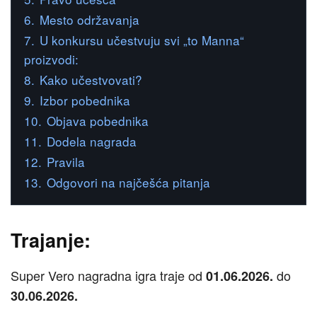
6.
Mesto održavanja
7.
U konkursu učestvuju svi „to Manna“
proizvodi:
8.
Kako učestvovati?
9.
Izbor pobednika
10.
Objava pobednika
11.
Dodela nagrada
12.
Pravila
13.
Odgovori na najčešća pitanja
Trajanje:
Super Vero nagradna igra traje od
do
01.06.2026.
30.06.2026.