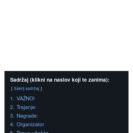
Sadržaj (klikni na naslov koji te zanima):
Sakrij sadržaj
1.
VAŽNO!
2.
Trajanje:
3.
Nagrade:
4.
Organizator
5.
Pravo učešća