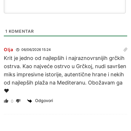
1
KOMENTAR
Olja
06/06/2026 15:24
Krit je jedno od najlepših i najraznovrsnijih grčkih
ostrva. Kao najveće ostrvo u Grčkoj, nudi savršen
miks impresivne istorije, autentične hrane i nekih
od najlepših plaža na Mediteranu. Obožavam ga
❤️
Odgovori
0