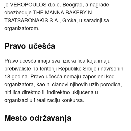
je VEROPOULOS d.o.o. Beograd, a nagrade
obezbeđuje THE MANNA BAKERY N.
TSATSARONAKIS S.A., Grčka, u saradnji sa
organizatorom.
Pravo učešća
Pravo učešća imaju sva fizička lica koja imaju
prebivalište na teritoriji Republike Srbije i navršenih
18 godina. Pravo učešća nemaju zaposleni kod
organizatora, kao ni članovi njihovih užih porodica,
niti lica direktno ili indirektno uključena u
organizaciju i realizaciju konkursa.
Mesto održavanja