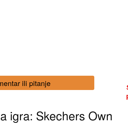
entar ili pitanje
a igra: Skechers Own