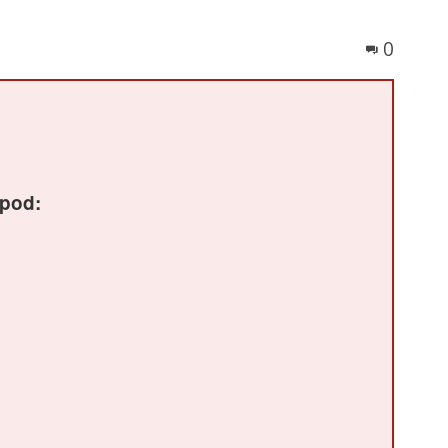
0
spod: