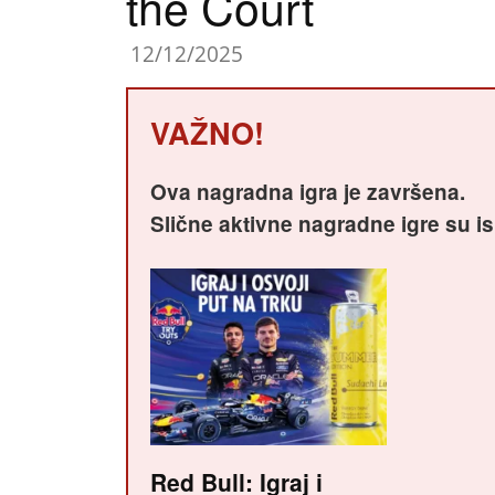
the Court
12/12/2025
VAŽNO!
Ova nagradna igra je završena.
Slične aktivne nagradne igre su i
Red Bull: Igraj i