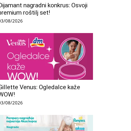
Dijamant nagradni konkrus: Osvoji
premium roštilj set!
03/08/2026
Gillette Venus: Ogledalce kaže
WOW!
03/08/2026