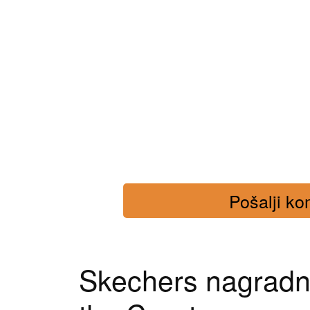
Pošalji kom
Skechers nagradn