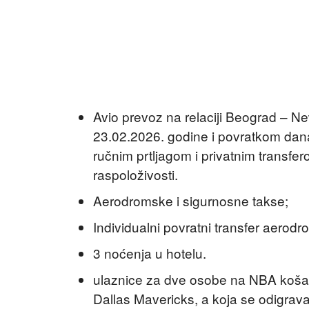
Avio prevoz na relaciji Beograd – 
23.02.2026. godine i povratkom dan
ručnim prtljagom i privatnim transfe
raspoloživosti.
Aerodromske i sigurnosne takse;
Individualni povratni transfer aerod
3 noćenja u hotelu.
ulaznice za dve osobe na NBA koša
Dallas Mavericks, a koja se odigrav