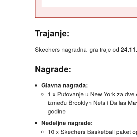
Trajanje:
Skechers nagradna igra traje od
24.11
Nagrade:
Glavna nagrada:
1 x Putovanje u New York za dve
između Brooklyn Nets i Dallas Ma
godine
Nedeljne nagrade:
10 x Skechers Basketball paket op