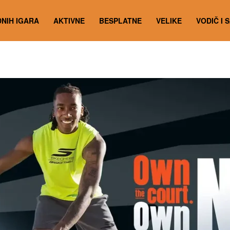
NIH IGARA
AKTIVNE
BESPLATNE
VELIKE
VODIČ I 