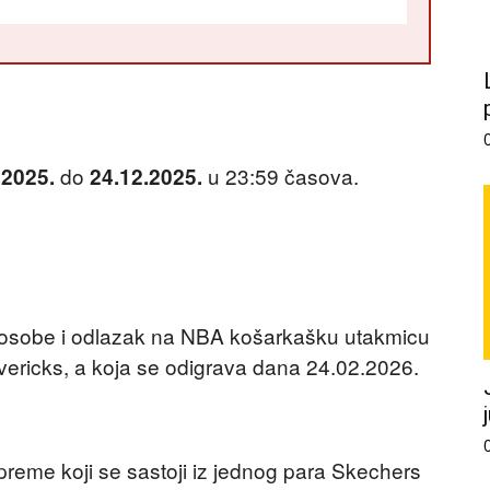
do
u 23:59 časova.
.2025.
24.12.2025.
 osobe i odlazak na NBA košarkašku utakmicu
vericks, a koja se odigrava dana 24.02.2026.
reme koji se sastoji iz jednog para Skechers