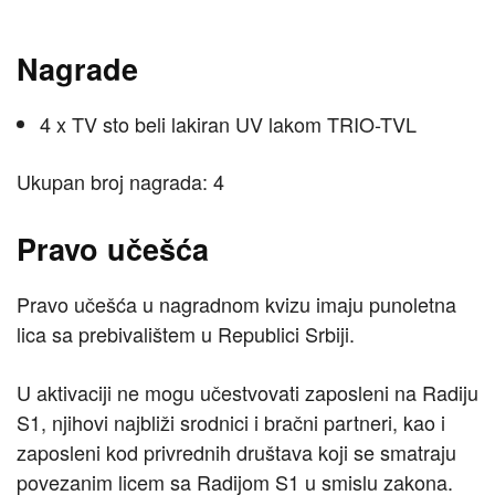
Nagrade
4 x TV sto beli lakiran UV lakom TRIO-TVL
Ukupan broj nagrada: 4
Pravo učešća
Pravo učešća u nagradnom kvizu imaju punoletna
lica sa prebivalištem u Republici Srbiji.
U aktivaciji ne mogu učestvovati zaposleni na Radiju
S1, njihovi najbliži srodnici i bračni partneri, kao i
zaposleni kod privrednih društava koji se smatraju
povezanim licem sa Radijom S1 u smislu zakona.