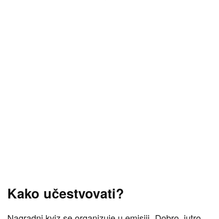
Kako učestvovati?
Nagradni kviz se organizuje u emisiji „Dobro, jutro,