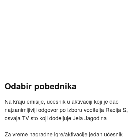
Odabir pobednika
Na kraju emisije, učesnik u aktivaciji koji je dao
najzanimljiviji odgovor po izboru voditelja Radija S,
osvaja TV sto koji dodeljuje Jela Jagodina
Za vreme nagradne igre/aktivacije jedan učesnik