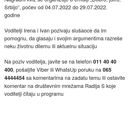
Srbijo“, počev od 04.07.2022 do 29.07.2022.
godine
Voditelji Irena i Ivan pozivaju slušaoce da im
pomognu, da glasaju i svojim argumentima razreše
neku životnu dilemu ili aktuelnu situaciju
Na poziv voditelja, javite se na telefon
011 40 40
, pošaljite Viber ili WhatsUp poruku na
400
065
sa komentarima na zadatu temu ili ostavite
4444454
komentar na društevnim mrežama Radija S koje
voditelji čitaju u programu