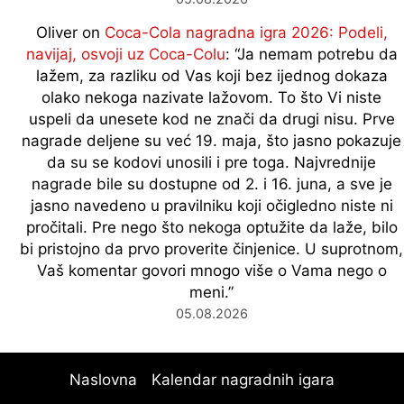
Oliver
on
Coca-Cola nagradna igra 2026: Podeli,
navijaj, osvoji uz Coca-Colu
: “
Ja nemam potrebu da
lažem, za razliku od Vas koji bez ijednog dokaza
olako nekoga nazivate lažovom. To što Vi niste
uspeli da unesete kod ne znači da drugi nisu. Prve
nagrade deljene su već 19. maja, što jasno pokazuje
da su se kodovi unosili i pre toga. Najvrednije
nagrade bile su dostupne od 2. i 16. juna, a sve je
jasno navedeno u pravilniku koji očigledno niste ni
pročitali. Pre nego što nekoga optužite da laže, bilo
bi pristojno da prvo proverite činjenice. U suprotnom,
Vaš komentar govori mnogo više o Vama nego o
meni.
”
05.08.2026
Naslovna
Kalendar nagradnih igara