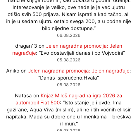
matične knjige rođenih, kao dokaza o godini rođenja.
Interesovanje je veliko, ove nedelje je već ujutru
otišlo svih 500 prijava. Nisam ispratila kad tačno, ali
ih je u sedam ujutru ostalo svega 200, a u podne nije
bilo nijedne dostupne.
”
06.08.2026
dragan13
on
Jelen nagradna promocija: Jelen
nagrađuje
: “
Evo dostavljali danas i po Vojvodini
”
05.08.2026
Aniko
on
Jelen nagradna promocija: Jelen nagrađuje
:
“
Danas isporučeno.Hvala
”
05.08.2026
Natasa
on
Knjaz Miloš nagradna igra 2026 za
automobil Fiat 500
: “
Isto stanje je i ovde. Ima
gazirane, Aqua Viva (mislim), ali ne i tih voćnih eliksir
napitaka. Mada su dobre one u limenkama – breskva
i limun.
”
05.08.2026