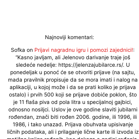
Najnoviji komentari:
Sofka
on
Prijavi nagradnu igru i pomozi zajednici!
:
“
Kasno javljam, ali Jelenovo darivanje traje još
sledeće nedelje: https://jelenzajubilarce.rs/. U
ponedeljak u ponoć će se otvoriti prijave (na sajtu,
mada pravilnik propisuje da se mora imati i nalog na
aplikaciji, u kojoj može i da se prati koliko je prijava
ostalo) i prvih 500 koji se prijave dobiće poklon, što
je 11 flaša piva od pola litra u specijalnoj gajbici,
odnosno nosiljci. Uslov je ove godine slaviti jubilarni
rođendan, znači biti rođen 2006. godine, ili 1996, ili
1986, i tako unazad. Prijava obuhvata upisivanje
ličnih podataka, ali i prilaganje lične karte ili izvoda iz