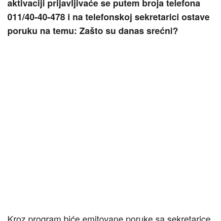
aktivaciji prijavljivaće se putem broja telefona
011/40-40-478 i na telefonskoj sekretarici ostave
poruku na temu: Zašto su danas srećni?
Kroz program biće emitovane poruke sa sekretarice.