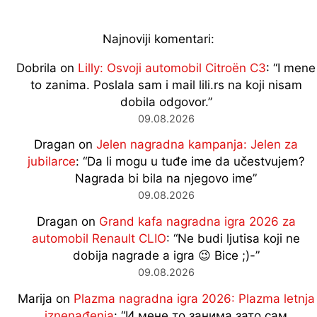
Najnoviji komentari:
Dobrila
on
Lilly: Osvoji automobil Citroën C3
: “
I mene
to zanima. Poslala sam i mail lili.rs na koji nisam
dobila odgovor.
”
09.08.2026
Dragan
on
Jelen nagradna kampanja: Jelen za
jubilarce
: “
Da li mogu u tuđe ime da učestvujem?
Nagrada bi bila na njegovo ime
”
09.08.2026
Dragan
on
Grand kafa nagradna igra 2026 za
automobil Renault CLIO
: “
Ne budi ljutisa koji ne
dobija nagrade a igra 😉 Bice ;)-
”
09.08.2026
Marija
on
Plazma nagradna igra 2026: Plazma letnja
iznenađenja
: “
И мене то занима,зато сам