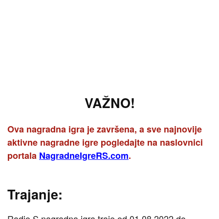
VAŽNO!
Ova nagradna igra je završena, a sve najnovije
aktivne nagradne igre pogledajte na naslovnici
portala
NagradneIgreRS.com
.
Trajanje:
Radio S nagradna igra traje od 01.08.2022 do