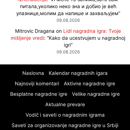
питала,уколико неко зна и добио је већ
улазнице,молим да напише и захваљујем
”
09.08.2026
Mitrovic Dragana
on
Lidl nagradna igra: Tvoje
mišljenje vredi
: “
Kako da ucestvujem u nagradnoj
igri
”
09.08.2026
Naslovna
Kalendar nagradnih igara
Najnoviji komentari
Aktivne nagradne igre
Besplatne nagradne igre
Velike nagradne igre
Aktualne prevare
Vodič i saveti o nagradnim igrama
Saveti za organizovanje nagradne igre u Srbiji