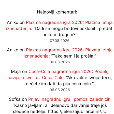
Najnoviji komentari:
Aniko
on
Plazma nagradna igra 2026: Plazma letnja
iznenađenja
: “
Da li se mogu bodovi pokloniti, predati
nekom drugom?
”
07.08.2026
Aniko
on
Plazma nagradna igra 2026: Plazma letnja
iznenađenja
: “
Tako sam i ja prošla.
”
06.08.2026
Maja
on
Coca-Cola nagradna igra 2026: Podeli,
navijaj, osvoji uz Coca-Colu
: “
Ako volite svoju decu,
nećete im dati da piju coca colu
”
06.08.2026
Sofka
on
Prijavi nagradnu igru i pomozi zajednici!
:
“
Kasno javljam, ali Jelenovo darivanje traje još
sledeće nedelje: https://jelenzajubilarce.rs/. U