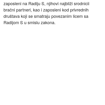
zaposleni na Radiju S, njihovi najbliži srodnicii
bračni partneri, kao i zaposleni kod privrednih
društava koji se smatraju povezanim licem sa
Radijom S u smislu zakona.