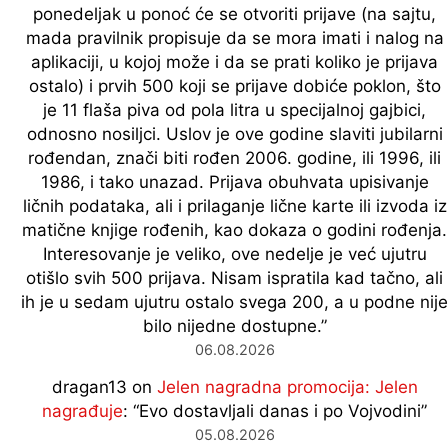
ponedeljak u ponoć će se otvoriti prijave (na sajtu,
mada pravilnik propisuje da se mora imati i nalog na
aplikaciji, u kojoj može i da se prati koliko je prijava
ostalo) i prvih 500 koji se prijave dobiće poklon, što
je 11 flaša piva od pola litra u specijalnoj gajbici,
odnosno nosiljci. Uslov je ove godine slaviti jubilarni
rođendan, znači biti rođen 2006. godine, ili 1996, ili
1986, i tako unazad. Prijava obuhvata upisivanje
ličnih podataka, ali i prilaganje lične karte ili izvoda iz
matične knjige rođenih, kao dokaza o godini rođenja.
Interesovanje je veliko, ove nedelje je već ujutru
otišlo svih 500 prijava. Nisam ispratila kad tačno, ali
ih je u sedam ujutru ostalo svega 200, a u podne nije
bilo nijedne dostupne.
”
06.08.2026
dragan13
on
Jelen nagradna promocija: Jelen
nagrađuje
: “
Evo dostavljali danas i po Vojvodini
”
05.08.2026