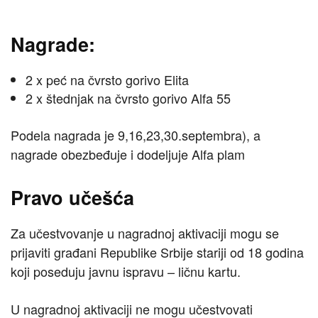
Nagrade:
2 x peć na čvrsto gorivo Elita
2 x štednjak na čvrsto gorivo Alfa 55
Podela nagrada je 9,16,23,30.septembra), a
nagrade obezbeđuje i dodeljuje Alfa plam
Pravo učešća
Za učestvovanje u nagradnoj aktivaciji mogu se
prijaviti građani Republike Srbije stariji od 18 godina
koji poseduju javnu ispravu – ličnu kartu.
U nagradnoj aktivaciji ne mogu učestvovati