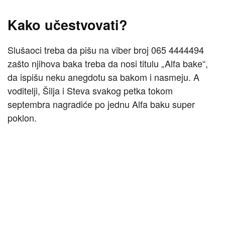
Kako učestvovati?
Slušaoci treba da pišu na viber broj 065 4444494
zašto njihova baka treba da nosi titulu „Alfa bake“,
da ispišu neku anegdotu sa bakom i nasmeju. A
voditelji, Šilja i Steva svakog petka tokom
septembra nagradiće po jednu Alfa baku super
poklon.