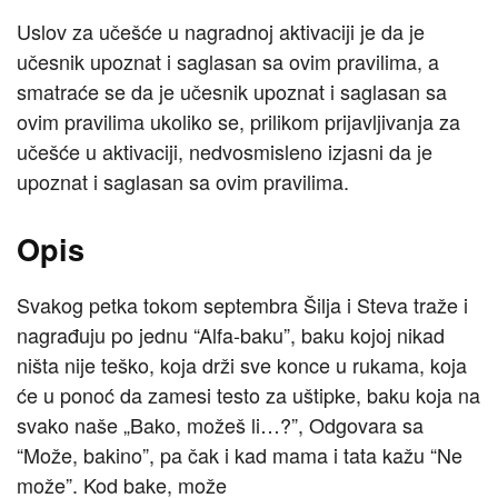
Uslov za učešće u nagradnoj aktivaciji je da je
učesnik upoznat i saglasan sa ovim pravilima, a
smatraće se da je učesnik upoznat i saglasan sa
ovim pravilima ukoliko se, prilikom prijavljivanja za
učešće u aktivaciji, nedvosmisleno izjasni da je
upoznat i saglasan sa ovim pravilima.
Opis
Svakog petka tokom septembra Šilja i Steva traže i
nagrađuju po jednu “Alfa-baku”, baku kojoj nikad
ništa nije teško, koja drži sve konce u rukama, koja
će u ponoć da zamesi testo za uštipke, baku koja na
svako naše „Bako, možeš li…?”, Odgovara sa
“Može, bakino”, pa čak i kad mama i tata kažu “Ne
može”. Kod bake, može