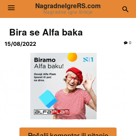
NagradneIgreRS.com
Nagradne igre Srbije
Bira se Alfa baka
0
15/08/2022
Pošalji komentar ili pitanje