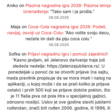
Aniko
on
Plazma nagradna igra 2026: Plazma letnja
iznenađenja
: “
Tako sam i ja prošla.
”
06.08.2026
Maja
on
Coca-Cola nagradna igra 2026: Podeli,
navijaj, osvoji uz Coca-Colu
: “
Ako volite svoju decu,
nećete im dati da piju coca colu
”
06.08.2026
Sofka
on
Prijavi nagradnu igru i pomozi zajednici!
:
“
Kasno javljam, ali Jelenovo darivanje traje još
sledeće nedelje: https://jelenzajubilarce.rs/. U
ponedeljak u ponoć će se otvoriti prijave (na sajtu,
mada pravilnik propisuje da se mora imati i nalog na
aplikaciji, u kojoj može i da se prati koliko je prijava
ostalo) i prvih 500 koji se prijave dobiće poklon, što
je 11 flaša piva od pola litra u specijalnoj gajbici,
odnosno nosiljci. Uslov je ove godine slaviti jubilarni
rođendan, znači biti rođen 2006. godine, ili 1996, ili