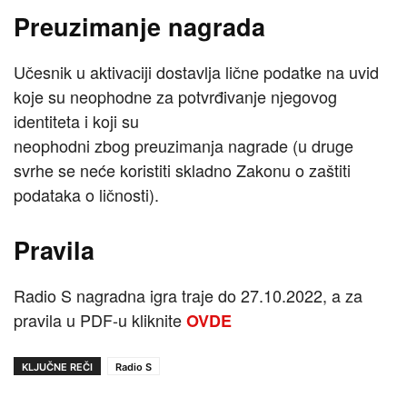
Preuzimanje nagrada
Učesnik u aktivaciji dostavlja lične podatke na uvid
koje su neophodne za potvrđivanje njegovog
identiteta i koji su
neophodni zbog preuzimanja nagrade (u druge
svrhe se neće koristiti skladno Zakonu o zaštiti
podataka o ličnosti).
Pravila
Radio S nagradna igra traje do 27.10.2022, a za
pravila u PDF-u kliknite
OVDE
KLJUČNE REČI
Radio S