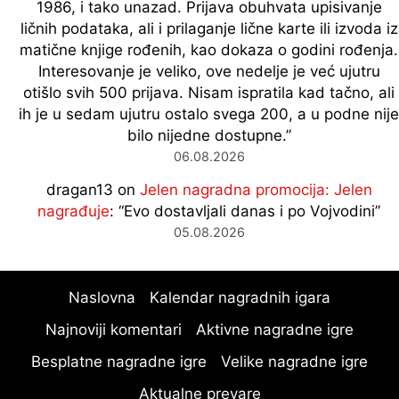
1986, i tako unazad. Prijava obuhvata upisivanje
ličnih podataka, ali i prilaganje lične karte ili izvoda iz
matične knjige rođenih, kao dokaza o godini rođenja.
Interesovanje je veliko, ove nedelje je već ujutru
otišlo svih 500 prijava. Nisam ispratila kad tačno, ali
ih je u sedam ujutru ostalo svega 200, a u podne nije
bilo nijedne dostupne.
”
06.08.2026
dragan13
on
Jelen nagradna promocija: Jelen
nagrađuje
: “
Evo dostavljali danas i po Vojvodini
”
05.08.2026
Naslovna
Kalendar nagradnih igara
Najnoviji komentari
Aktivne nagradne igre
Besplatne nagradne igre
Velike nagradne igre
Aktualne prevare