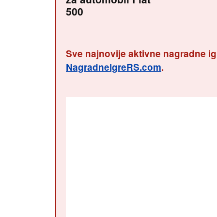
500
Sve najnovije aktivne nagradne ig
NagradneIgreRS.com
.