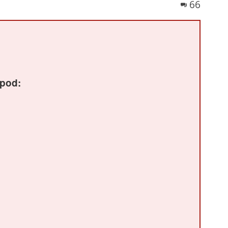
66
spod: