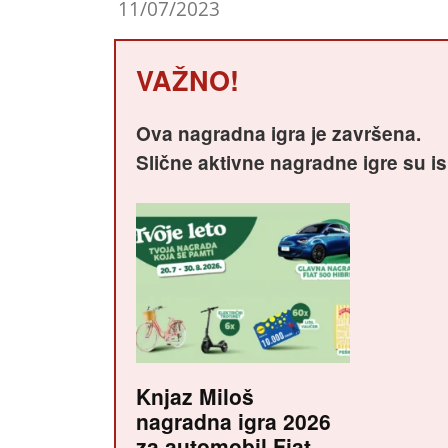
11/07/2023
VAŽNO!
Ova nagradna igra je završena.
Slične aktivne nagradne igre su i
Knjaz Miloš
nagradna igra 2026
za automobil Fiat