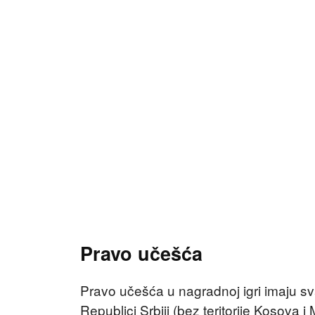
Pravo učešća
Pravo učešća u nagradnoj igri imaju sva
Republici Srbiji (bez teritorije Kosova i