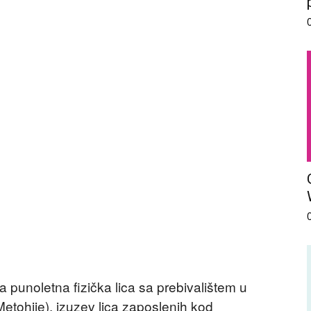
 punoletna fizička lica sa prebivalištem u
 Metohije), izuzev lica zaposlenih kod