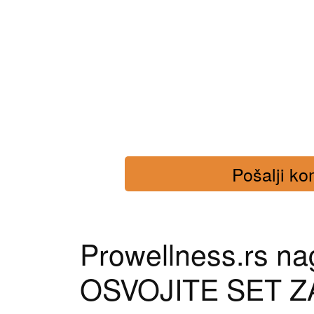
Pošalji kom
Prowellness.rs na
OSVOJITE SET Z