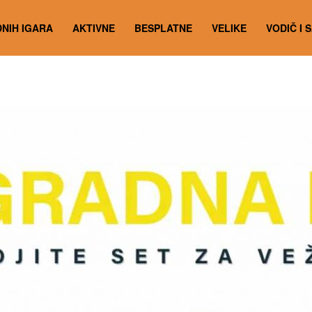
NIH IGARA
AKTIVNE
BESPLATNE
VELIKE
VODIČ I 