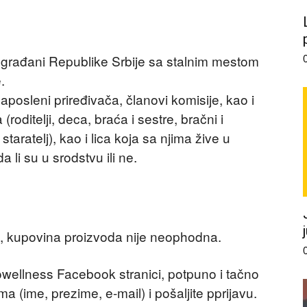
i građani Republike Srbije sa stalnim mestom
.
posleni priređivača, članovi komisije, kao i
roditelji, deca, braća i sestre, bračni i
staratelj), kao i lica koja sa njima žive u
li su u srodstvu ili ne.
i, kupovina proizvoda nije neophodna.
owellness Facebook stranici, potpuno i tačno
 (ime, prezime, e-mail) i pošaljite pprijavu.