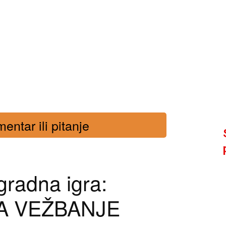
entar ili pitanje
gradna igra:
A VEŽBANJE