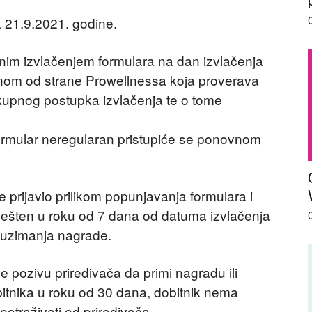
a 21.9.2021. godine.
im izvlačenjem formulara na dan izvlačenja
nom od strane Prowellnessa koja proverava
okupnog postupka izvlačenja te o tome
 formular neregularan pristupiće se ponovnom
e prijavio prilikom popunjavanja formulara i
avešten u roku od 7 dana od datuma izvlačenja
reuzimanja nagrade.
 pozivu priređivača da primi nagradu ili
tnika u roku od 30 dana, dobitnik nema
otraživati od priređivača.