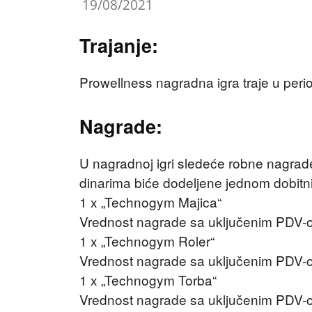
19/08/2021
Trajanje:
Prowellness nagradna igra traje u per
Nagrade:
U nagradnoj igri sledeće robne nagrad
dinarima biće dodeljene jednom dobitn
1 x „Technogym Majica“
Vrednost nagrade sa uključenim PDV-o
1 x „Technogym Roler“
Vrednost nagrade sa uključenim PDV-o
1 x „Technogym Torba“
Vrednost nagrade sa uključenim PDV-o