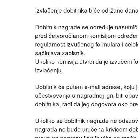
Izvlačenje dobitnika biće održano dan
Dobitnik nagrade se određuje nasumičn
pred četvoročlanom komisijom određe
regularnost izvučenog formulara i cel
sačinjava zapisnik.
Ukoliko komisija utvrdi da je izvučeni
izvlačenju.
Dobitnik će putem e-mail adrese, koju j
učestvovanja u nagradnoj igri, biti ob
dobitnika, radi daljeg dogovora oko p
Ukoliko se dobitnik nagrade ne odazove
nagrada ne bude uručena krivicom dobi
pravo na nagradu i on je više ne može p