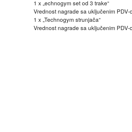
1 x „echnogym set od 3 trake“
Vrednost nagrade sa uključenim PDV-o
1 x „Technogym strunjača“
Vrednost nagrade sa uključenim PDV-o