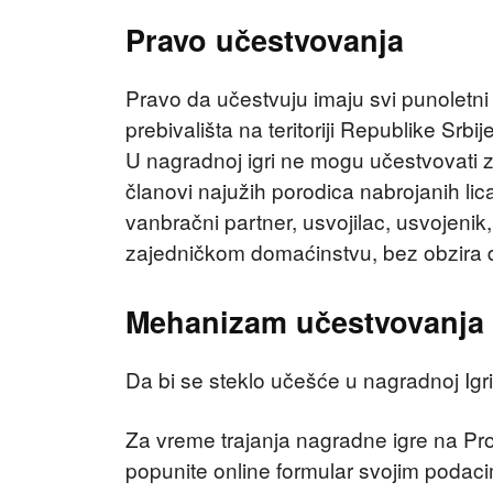
Pravo učestvovanja
Pravo da učestvuju imaju svi punoletn
prebivališta na teritoriji Republike Srbije
U nagradnoj igri ne mogu učestvovati za
članovi najužih porodica nabrojanih lica (
vanbračni partner, usvojilac, usvojenik, 
zajedničkom domaćinstvu, bez obzira da 
Mehanizam učestvovanja
Da bi se steklo učešće u nagradnoj Igr
Za vreme trajanja nagradne igre na Pr
popunite online formular svojim podacima