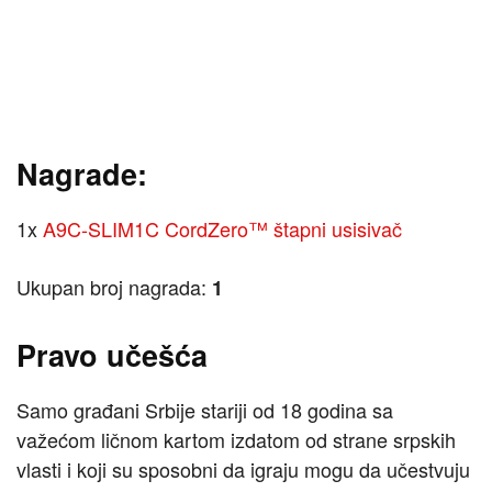
Nagrade:
1x
A9C-SLIM1C CordZero™ štapni usisivač
Ukupan broj nagrada:
1
Pravo učešća
Samo građani Srbije stariji od 18 godina sa
važećom ličnom kartom izdatom od strane srpskih
vlasti i koji su sposobni da igraju mogu da učestvuju