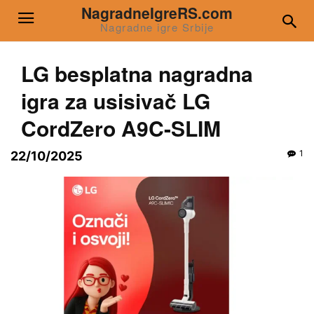
NagradneIgreRS.com
Nagradne igre Srbije
LG besplatna nagradna
igra za usisivač LG
CordZero A9C-SLIM
1
22/10/2025