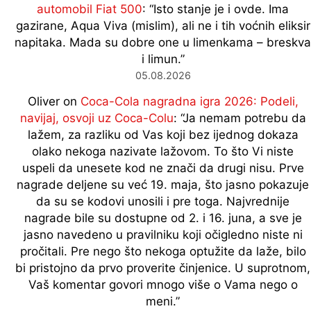
automobil Fiat 500
: “
Isto stanje je i ovde. Ima
gazirane, Aqua Viva (mislim), ali ne i tih voćnih eliksir
napitaka. Mada su dobre one u limenkama – breskva
i limun.
”
05.08.2026
Oliver
on
Coca-Cola nagradna igra 2026: Podeli,
navijaj, osvoji uz Coca-Colu
: “
Ja nemam potrebu da
lažem, za razliku od Vas koji bez ijednog dokaza
olako nekoga nazivate lažovom. To što Vi niste
uspeli da unesete kod ne znači da drugi nisu. Prve
nagrade deljene su već 19. maja, što jasno pokazuje
da su se kodovi unosili i pre toga. Najvrednije
nagrade bile su dostupne od 2. i 16. juna, a sve je
jasno navedeno u pravilniku koji očigledno niste ni
pročitali. Pre nego što nekoga optužite da laže, bilo
bi pristojno da prvo proverite činjenice. U suprotnom,
Vaš komentar govori mnogo više o Vama nego o
meni.
”