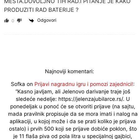
MESTA.DOVOLJNO TIH RAD.I PITANJE JE KAKO
PRODUZITI RAD BATERIJE ?
Odgovori
0
Najnoviji komentari:
Sofka
on
Prijavi nagradnu igru i pomozi zajednici!
:
“
Kasno javljam, ali Jelenovo darivanje traje još
sledeće nedelje: https://jelenzajubilarce.rs/. U
ponedeljak u ponoć će se otvoriti prijave (na sajtu,
mada pravilnik propisuje da se mora imati i nalog na
aplikaciji, u kojoj može i da se prati koliko je prijava
ostalo) i prvih 500 koji se prijave dobiće poklon, što
je 11 flaša piva od pola litra u specijalnoj gajbici,