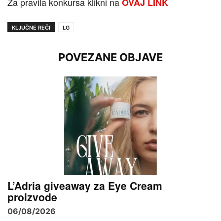
Za pravila konkursa klikni na
OVAJ LINK
KLJUČNE REČI
LG
POVEZANE OBJAVE
L’Adria giveaway za Eye Cream
proizvode
06/08/2026