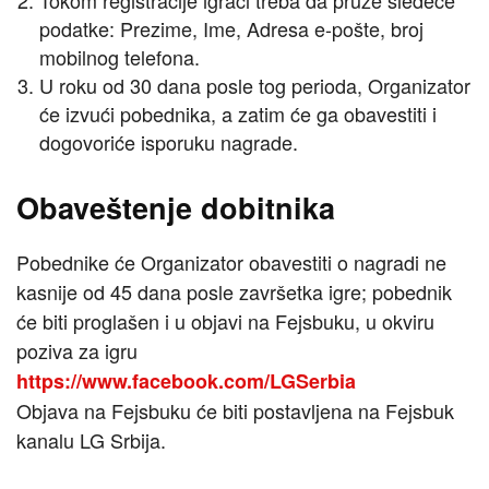
Tokom registracije igrači treba da pruže sledeće
podatke: Prezime, Ime, Adresa e-pošte, broj
mobilnog telefona.
U roku od 30 dana posle tog perioda, Organizator
će izvući pobednika, a zatim će ga obavestiti i
dogovoriće isporuku nagrade.
Obaveštenje dobitnika
Pobednike će Organizator obavestiti o nagradi ne
kasnije od 45 dana posle završetka igre; pobednik
će biti proglašen i u objavi na Fejsbuku, u okviru
poziva za igru
https://www.facebook.com/LGSerbia
Objava na Fejsbuku će biti postavljena na Fejsbuk
kanalu LG Srbija.