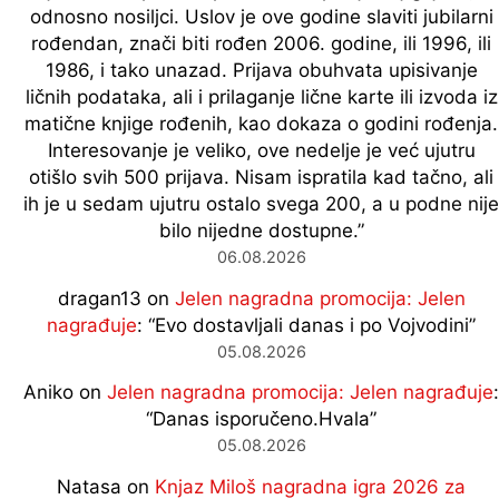
odnosno nosiljci. Uslov je ove godine slaviti jubilarni
rođendan, znači biti rođen 2006. godine, ili 1996, ili
1986, i tako unazad. Prijava obuhvata upisivanje
ličnih podataka, ali i prilaganje lične karte ili izvoda iz
matične knjige rođenih, kao dokaza o godini rođenja.
Interesovanje je veliko, ove nedelje je već ujutru
otišlo svih 500 prijava. Nisam ispratila kad tačno, ali
ih je u sedam ujutru ostalo svega 200, a u podne nije
bilo nijedne dostupne.
”
06.08.2026
dragan13
on
Jelen nagradna promocija: Jelen
nagrađuje
: “
Evo dostavljali danas i po Vojvodini
”
05.08.2026
Aniko
on
Jelen nagradna promocija: Jelen nagrađuje
:
“
Danas isporučeno.Hvala
”
05.08.2026
Natasa
on
Knjaz Miloš nagradna igra 2026 za