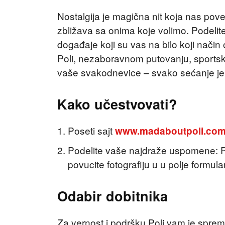
Nostalgija je magična nit koja nas pov
zbližava sa onima koje volimo. Podeli
događaje koji su vas na bilo koji način 
Poli, nezaboravnom putovanju, sportsko
vaše svakodnevice – svako sećanje je
Kako učestvovati?
Poseti sajt
www.madaboutpoli.co
Podelite vaše najdraže uspomene: Po
povucite fotografiju u u polje formula
Odabir dobitnika
Za vernost i podršku Poli vam je spre