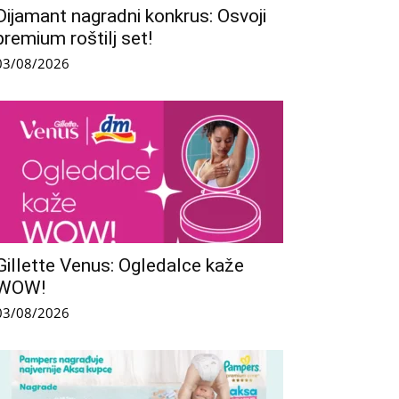
Dijamant nagradni konkrus: Osvoji
premium roštilj set!
03/08/2026
Gillette Venus: Ogledalce kaže
WOW!
03/08/2026