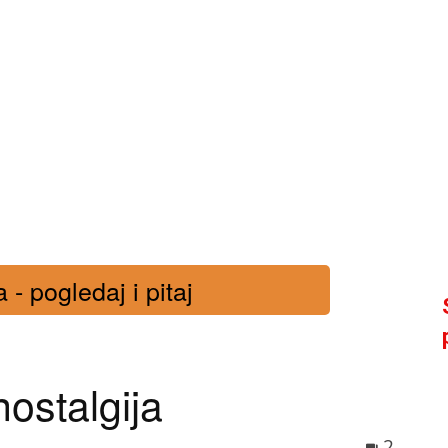
- pogledaj i pitaj
nostalgija
2