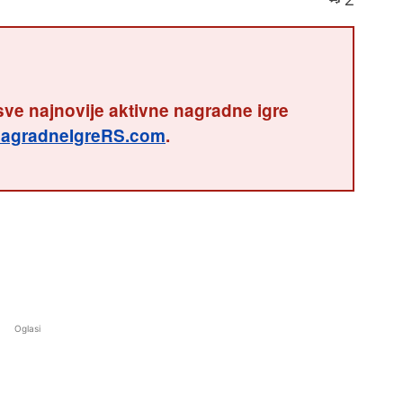
sve najnovije aktivne nagradne igre
agradneIgreRS.com
.
Oglasi