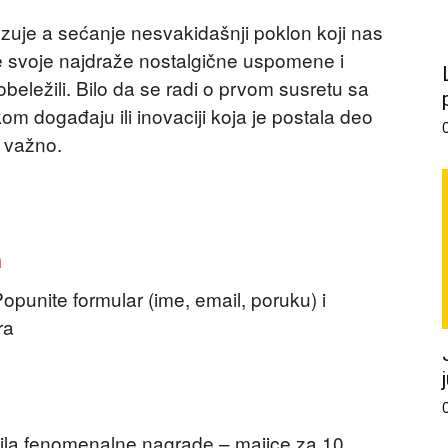
ezuje a sećanje nesvakidašnji poklon koji nas
te svoje najdraže nostalgične uspomene i
obeležili. Bilo da se radi o prvom susretu sa
m događaju ili inovaciji koja je postala deo
 važno.
m
punite formular (ime, email, poruku) i
ra
mila fenomenalne nagrade – majice za 10