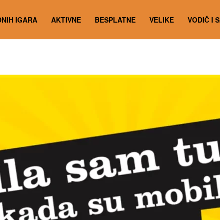
NIH IGARA
AKTIVNE
BESPLATNE
VELIKE
VODIČ I 