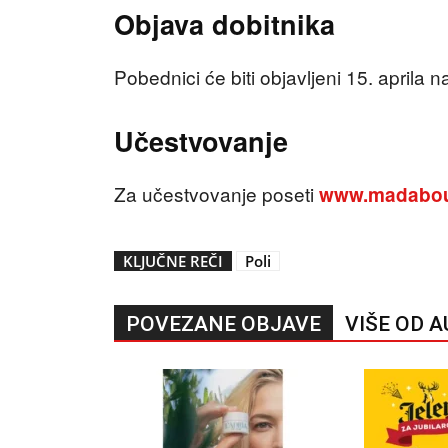
Objava dobitnika
Pobednici će biti objavljeni 15. aprila n
Učestvovanje
Za učestvovanje poseti
www.madabou
KLJUČNE REČI
Poli
POVEZANE OBJAVE
VIŠE OD 